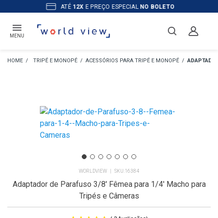
ATÉ
12X
E PREÇO ESPECIAL
NO BOLETO
MENU
TRIPÉ E MONOPÉ
ACESSÓRIOS PARA TRIPÉ E MONOPÉ
ADAPTADOR
WORLDVIEW
16384
Adaptador de Parafuso 3/8' Fêmea para 1/4' Macho para
Tripés e Câmeras