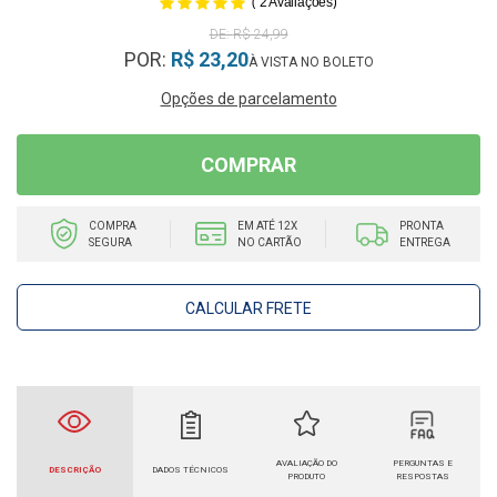
(
)
2
Avaliações
R$ 24,99
POR:
R$ 23,20
Opções de parcelamento
COMPRAR
COMPRA
EM ATÉ 12X
PRONTA
SEGURA
NO CARTÃO
ENTREGA
CALCULAR FRETE
AVALIAÇÃO DO
PERGUNTAS E
DESCRIÇÃO
DADOS TÉCNICOS
PRODUTO
RESPOSTAS