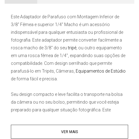
Este
Adaptador de Parafuso com Montagem Inferior de
3/8" Fêmea e superior 1/4" Macho
é um acessório
indispensável para qualquer entusiasta ou profissional de
fotografia. Este adaptador permite converter facilmente a
rosca macho de 3/8" do seu
tripé
, ou outro equipamento
em uma rosca fêmea de 1/4", expandindo suas opções de
compatibilidade. Com design serrilhado que permite
parafusá-lo em Tripés, Câmeras,
Equipamentos de Estúdio
de forma fácil e precisa.
Seu design compacto e leve facilita o transporte na bolsa
da câmera ou no seu bolso, permitindo que você esteja
preparado para qualquer situação fotográfica. Este
Adaptador de tripé
é feito em latão sólido de alta qualidade e
usinado com precisão é à prova de ferrugem e resistente à
VER MAIS
corrosão.