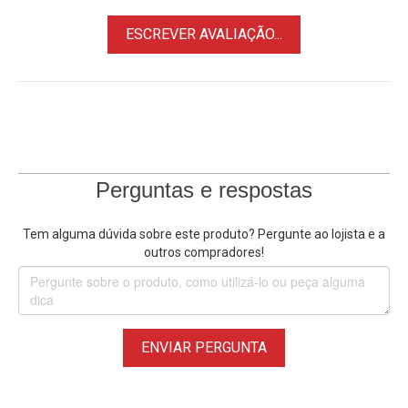
• Produções de live streaming
ESCREVER AVALIAÇÃO...
• Igrejas, auditórios e teatros
• Salas de aula e treinamento
• Videoconferências e reuniões
• Gravações de palestras e eventos
• Plenários e espaços institucionais
• Projetos de broadcast e vídeo
Perguntas e respostas
Como instalar
• Compare os furos da câmera com o suporte
Tem alguma dúvida sobre este produto? Pergunte ao lojista e a
• Fixe uma placa na parede ou no teto
outros compradores!
• Prenda a segunda placa na câmera
• Una as placas pelos encaixes laterais
• Organize os cabos e teste a câmera
Utilize parafusos e buchas adequados ao tipo de superfície
ENVIAR PERGUNTA
e ao peso total do equipamento. A instalação deve manter
espaço livre para os movimentos de panorâmica e
inclinação da câmera. Em instalações invertidas no teto,