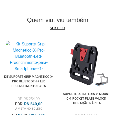
pode ser necessário ativar a função de inversão ou rotação
da imagem no menu da câmera.
Quem viu, viu também
Principais Características
VER TUDO
• Para Câmeras Robóticas PTZ
• Instalação em parede ou teto
• Sistema com duas placas
• Estrutura metálica compacta
• Capacidade de até 5 kg
• Diversos pontos de fixação
• Perfil fino e acabamento preto
• Libera espaço no ambiente
KIT SUPORTE GRIP MAGNÉTICO X-
PRO BLUETOOTH + LED
PREENCHIMENTO PARA
Compatibilidade
SMARTPHONE
SUPORTE DE BATERIA V-MOUNT
Este
Suporte de Teto PUS Wall Bracket
é indicado para
DE: R$ 254,99
C-1 POCKET PLATE V-LOCK
Câmeras PTZ
compactas com peso total de até 5 kg e base
LIBERAÇÃO RÁPIDA
POR:
R$ 240,00
compatível com os orifícios do suporte.
À VISTA NO BOLETO