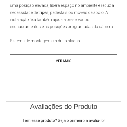
uma posição elevada, libera espaço no ambiente e reduz a
necessidade de
tripés
, pedestais ou móveis de apoio. A
instalação fixa também ajuda a preservar os
enquadramentos e as posições programadas da câmera.
Sistema de montagem em duas placas
O
Suporte de Parede e Teto PUAS PUS W-Mount
é
composto por duas placas metálicas com diversos
VER MAIS
orifícios e pontos de encaixe. Uma placa é fixada na parede
ou no teto, enquanto a outra é instalada na base da câmera.
Em seguida, as duas partes são unidas para formar um
suporte compacto e discreto.
Os diferentes pontos de fixação permitem adaptar a
montagem conforme o padrão da câmera, desde que os
furos, as roscas e as dimensões sejam compatíveis.
Avaliações do Produto
Aplicações recomendadas
Tem esse produto? Seja o primeiro a avaliá-lo!
• Estúdios e salas de transmissão