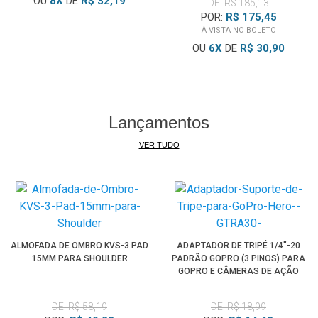
OU
8
X
DE
R$ 32,19
DE: R$ 185,13
POR:
R$ 175,45
Antes da instalação, verifique:
À VISTA NO BOLETO
• Distância e posição dos furos
OU
6
X
DE
R$ 30,90
• Tipo e medida das roscas
• Dimensões da base da câmera
• Acesso aos conectores e cabos
• Espaço para ventilação
Lançamentos
• Movimento livre da cabeça
PTZ
A presença de vários orifícios não torna este
Suporte de
VER TUDO
Teto para Câmeras PTZ
universal. A compatibilidade física e
mecânica deve ser confirmada antes da montagem.
Não é recomendado para monitores, projetores,
iluminadores, Câmeras PTZ de grande porte, equipamentos
externos pesados ou produtos sem pontos adequados
ALMOFADA DE OMBRO KVS-3 PAD
ADAPTADOR DE TRIPÉ 1/4"-20
para fixação.
15MM PARA SHOULDER
PADRÃO GOPRO (3 PINOS) PARA
GOPRO E CÂMERAS DE AÇÃO
Cuidados importantes:
(GTRA30)
A segurança da instalação depende da resistência da
DE: R$ 58,19
DE: R$ 18,99