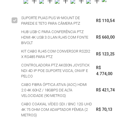
SUPORTE PUAS PUS W-MOUNT DE
R$ 110,54
PAREDE E TETO PARA CÂMERA PTZ
HUB USB-C PARA CONFERÊNCIA PTZ
R$ 660,00
HDMI 4K USB 3.0 LAN RJ45 COM FONTE
BIVOLT
KIT CABO RJ45 COM CONVERSOR RS232
R$ 123,25
X RS485 PARA PTZ
CONTROLADORA PTZ AK030N JOYSTICK
R$
NDI 4D IP POE SUPORTE VISCA, ONVIF E
4.774,00
PELCO
CABO FIBRA ÓPTICA ATIVA (AOC) HDMI
R$ 421,74
2.0 4K 60HZ / 18GBPS DE ALTA
VELOCIDADE (90 METROS)
CABO COAXIAL VÍDEO SDI / BNC 12G UHD
R$ 70,13
4K 75 OHM COM ADAPTADOR FÊMEA (2
METROS)