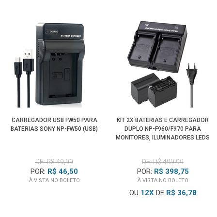
CARREGADOR USB FW50 PARA
KIT 2X BATERIAS E CARREGADOR
BATERIAS SONY NP-FW50 (USB)
DUPLO NP-F960/F970 PARA
MONITORES, ILUMINADORES LEDS
E ESTÚDIO
DE: R$ 49,99
DE: R$ 409,99
POR:
R$ 46,50
POR:
R$ 398,75
À VISTA NO BOLETO
À VISTA NO BOLETO
OU
12
X
DE
R$ 36,78