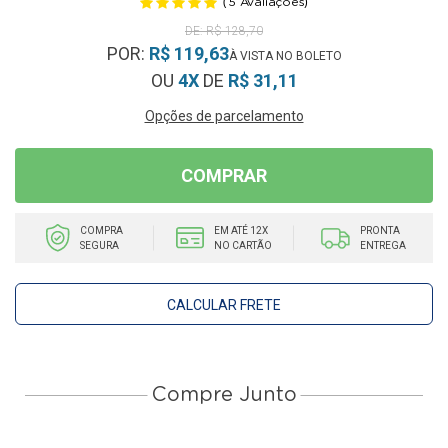
(
)
5
Avaliações
R$ 128,70
POR:
R$ 119,63
OU
4X
DE
R$ 31,11
Opções de parcelamento
COMPRAR
COMPRA
EM ATÉ 12X
PRONTA
SEGURA
NO CARTÃO
ENTREGA
CALCULAR FRETE
Compre Junto