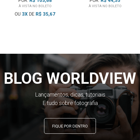
POR:
R$ 103,68
POR:
R$ 44,55
À VISTA NO BOLETO
À VISTA NO BOLETO
OU
3
X
DE
R$ 35,67
BLOG WORLDVIEW
Lançamentos, dicas, tutoriais
E tudo sobre fotografia
FIQUE POR DENTRO