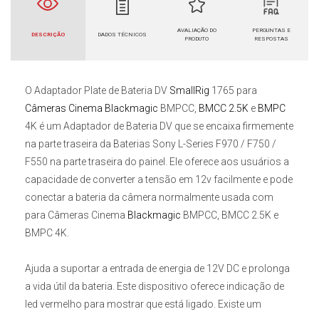
AVALIAÇÃO DO
PERGUNTAS E
DESCRIÇÃO
DADOS TÉCNICOS
PRODUTO
RESPOSTAS
O
Adaptador Plate de Bateria DV
SmallRig
1765 para
Câmeras Cinema Blackmagic
BMPCC,
BMCC 2.5K
e
BMPC
4K
é um Adaptador de Bateria DV que se encaixa firmemente
na parte traseira da Baterias Sony L-Series F970 / F750 /
F550 na parte traseira do painel. Ele oferece aos usuários a
capacidade de converter a tensão em 12v facilmente e pode
conectar a bateria da câmera normalmente usada com
para
Câmeras Cinema
Blackmagic
BMPCC, BMCC 2.5K e
BMPC 4K
.
Ajuda a suportar a entrada de energia de 12V DC e prolonga
a vida útil da bateria. Este dispositivo oferece indicação de
led vermelho para mostrar que está ligado. Existe um