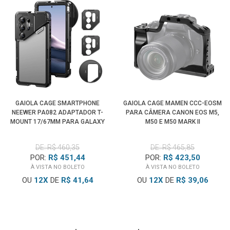
GAIOLA CAGE SMARTPHONE
GAIOLA CAGE MAMEN CCC-EOSM
NEEWER PA082 ADAPTADOR T-
PARA CÂMERA CANON EOS M5,
MOUNT 17/67MM PARA GALAXY
M50 E M50 MARK II
S25 ULTRA
DE: R$ 460,35
DE: R$ 465,85
POR:
R$ 451,44
POR:
R$ 423,50
À VISTA NO BOLETO
À VISTA NO BOLETO
OU
12
X
DE
R$ 41,64
OU
12
X
DE
R$ 39,06