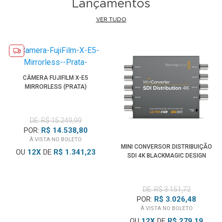
Lançamentos
VER TUDO
CÂMERA FUJIFILM X-E5
MIRRORLESS (PRATA)
DE: R$ 15.249,99
POR:
R$ 14.538,80
À VISTA NO BOLETO
MINI CONVERSOR DISTRIBUIÇÃO
OU
12
X
DE
R$ 1.341,23
SDI 4K BLACKMAGIC DESIGN
DE: R$ 3.151,72
POR:
R$ 3.026,48
À VISTA NO BOLETO
OU
12
X
DE
R$ 279,19