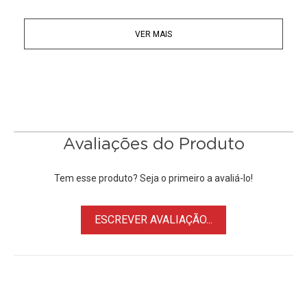
orifício rosqueado de 1/4" na parte inferior para fixação do
equipamento e um velcro para conexão do tripé.
VER MAIS
Compatibilidade:
Blackmagic Pocket Cinema Camera | BMPCC
Blackmagic Design Cinema 2.5k | BMCC 2.5K
Blackmagic Pocket Cinema Camera
4K |
BMPC 4K
Baterias Sony L-Series F970/F750/F550
Avaliações do Produto
Tem esse produto? Seja o primeiro a avaliá-lo!
ESCREVER AVALIAÇÃO...