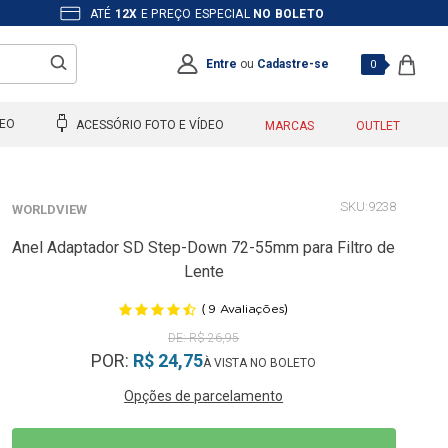
ATÉ
12X
E PREÇO ESPECIAL
NO BOLETO
Entre
ou
Cadastre-se
0
DEO
ACESSÓRIO FOTO E VÍDEO
MARCAS
OUTLET
9238
WORLDVIEW
Anel Adaptador SD Step-Down 72-55mm para Filtro de
Lente
(
)
9
Avaliações
R$ 26,95
POR:
R$ 24,75
Opções de parcelamento