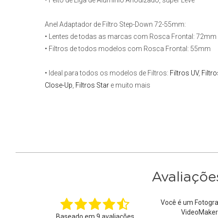
• Feito de Liga de Alumínio Anodizado, super Leve
Anel Adaptador de Filtro
Step-Down
72-55mm:
• Lentes de todas as marcas com Rosca Frontal: 72mm
• Filtros de todos modelos com Rosca Frontal: 55mm
• Ideal para todos os modelos de Filtros:
Filtros UV
,
Filtr
Close-Up
,
Filtros Star
e muito mais
Avaliaçõe
Você é um Fotogra
VideoMaker
Baseado em
9
avaliações