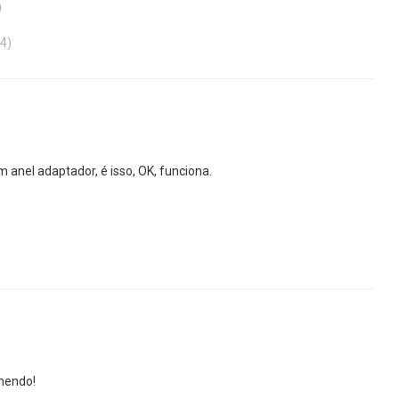
)
(4)
anel adaptador, é isso, OK, funciona.
omendo!