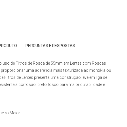
 PRODUTO
PERGUNTAS E RESPOSTAS
o uso de Filtros de Rosca de 55mm em Lentes com Roscas
a proporcionar uma aderência mais texturizada ao montá-la ou
de Filtros de Lentes
presenta uma construção leve em liga de
istente a corrosão, preto fosco para maior durabilidade e
metro Maior
m