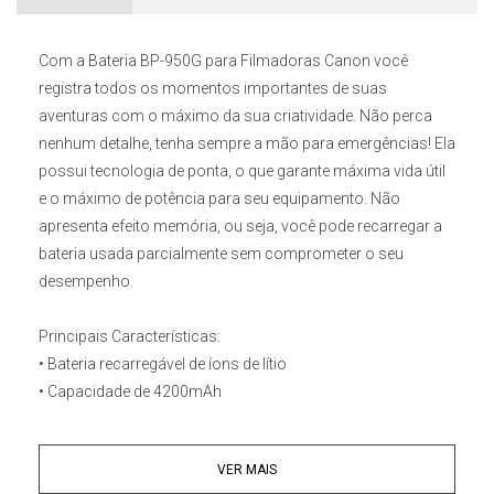
Com a
Bateria BP-950G para Filmadoras Canon
você
registra todos os momentos importantes de suas
aventuras com o máximo da sua criatividade. Não perca
nenhum detalhe, tenha sempre a mão para emergências! Ela
possui tecnologia de ponta, o que garante máxima vida útil
e o máximo de potência para seu equipamento. Não
apresenta efeito memória, ou seja, você pode recarregar a
bateria usada parcialmente sem comprometer o seu
desempenho.
Principais Características:
• Bateria recarregável de íons de lítio
• Capacidade de 4200mAh
• Energia total de 31Wh
• Tensão nominal de 7,4V
VER MAIS
• Compacta, leve e resistente