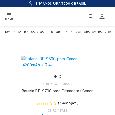
ATÉ
12X
E PREÇO ESPECIAL
NO BOLETO
MENU
BATERIAS CARREGADORES E GRIPS
BATERIAS PARA CÂMERAS
BATE
WORLDVIEW
9520
Bateria BP-970G para Filmadoras Canon
(
)
Avalie agora!
R$ 117,81