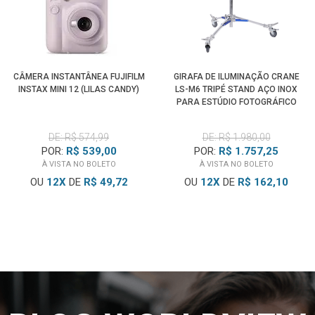
Compatível com outras Câmeras de Cinema, Filmadoras,
monitores, transmissores, gravadores, iluminadores e
equipamentos desenvolvidos para Baterias Canon da Série
BP-900, incluindo os padrões BP-915, BP-925, BP-930, BP-
CÂMERA INSTANTÂNEA FUJIFILM
GIRAFA DE ILUMINAÇÃO CRANE
945, BP-950, BP-950G, BP-955, BP-970G e BP-975, desde
INSTAX MINI 12 (LILAS CANDY)
LS-M6 TRIPÉ STAND AÇO INOX
que sejam respeitados o encaixe, a tensão, a polaridade e
PARA ESTÚDIO FOTOGRÁFICO
os requisitos de alimentação do equipamento.
(4M)
DE: R$ 574,99
DE: R$ 1.980,00
POR:
R$ 539,00
POR:
R$ 1.757,25
À VISTA NO BOLETO
À VISTA NO BOLETO
OU
12
X
DE
R$ 49,72
OU
12
X
DE
R$ 162,10