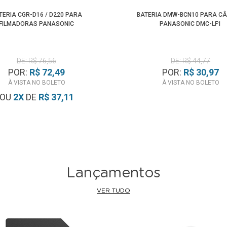
TERIA CGR-D16 / D220 PARA
BATERIA DMW-BCN10 PARA C
FILMADORAS PANASONIC
PANASONIC DMC-LF1
DE: R$ 76,56
DE: R$ 44,77
POR:
R$ 72,49
POR:
R$ 30,97
À VISTA NO BOLETO
À VISTA NO BOLETO
OU
2
X
DE
R$ 37,11
Lançamentos
VER TUDO