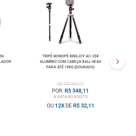
36
TRIPÉ MONOPÉ KINGJOY AC-258
PU
LADOR
ALUMÍNIO COM CABEÇA BALL HEAD
PARA ATÉ 10KG (DOURADO)
DE: R$ 369,72
POR:
R$ 348,11
À VISTA NO BOLETO
OU
12
X
DE
R$ 32,11