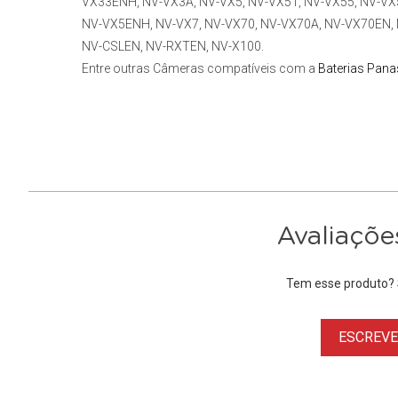
VX33ENH, NV-VX3A, NV-VX5, NV-VX51, NV-VX55, NV-V
NV-VX5ENH, NV-VX7, NV-VX70, NV-VX70A, NV-VX70EN, 
NV-CSLEN, NV-RXTEN, NV-X100.
Entre outras Câmeras compatíveis com a
Baterias Pana
Avaliaçõe
Tem esse produto? S
ESCREVER