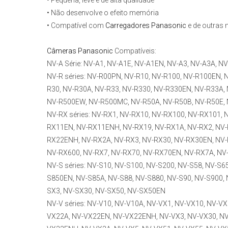
• Pequena, leve e de alta qualidade
• Não desenvolve o efeito memória
• Compatível com
Carregadores Panasonic
e de outras
Câmeras Panasonic
Compatíveis
:
NV-A Série: NV-A1, NV-A1E, NV-A1EN, NV-A3, NV-A3A, N
NV-R séries: NV-R00PN, NV-R10, NV-R100, NV-R100EN, 
R30, NV-R30A, NV-R33, NV-R330, NV-R330EN, NV-R33A, 
NV-R500EW, NV-R500MC, NV-R50A, NV-R50B, NV-R50E, 
NV-RX séries: NV-RX1, NV-RX10, NV-RX100, NV-RX101,
RX11EN, NV-RX11ENH, NV-RX19, NV-RX1A, NV-RX2, NV-
RX22ENH, NV-RX2A, NV-RX3, NV-RX30, NV-RX30EN, NV-
NV-RX600, NV-RX7, NV-RX70, NV-RX70EN, NV-RX7A, NV
NV-S séries: NV-S10, NV-S100, NV-S200, NV-S58, NV-S6
S850EN, NV-S85A, NV-S88, NV-S880, NV-S90, NV-S900, 
SX3, NV-SX30, NV-SX50, NV-SX50EN
NV-V séries: NV-V10, NV-V10A, NV-VX1, NV-VX10, NV-V
VX22A, NV-VX22EN, NV-VX22ENH, NV-VX3, NV-VX30, NV