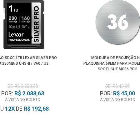
O SDXC 1TB LEXAR SILVER PRO
MOLDURA DE PROJEÇÃO N
K 280MB/S UHS-II / V60 / U3
PLAQUINHA 68MM PARA MODE
SPOTLIGHT MG06 PRO
DE: R$ 2.223,38
DE: R$ 49,99
POR:
R$ 2.088,63
POR:
R$ 45,00
À VISTA NO BOLETO
À VISTA NO BOLETO
OU
12
X
DE
R$ 192,68