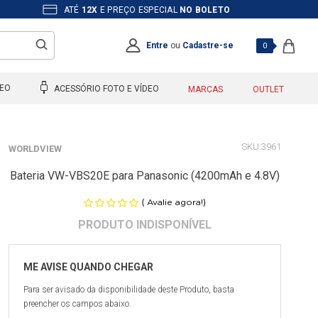
ATÉ
12X
E PREÇO ESPECIAL
NO BOLETO
Entre
ou
Cadastre-se
0
DEO
ACESSÓRIO FOTO E VÍDEO
MARCAS
OUTLET
3961
WORLDVIEW
Bateria VW-VBS20E para Panasonic (4200mAh e 4.8V)
(
)
Avalie agora!
Para ser avisado da disponibilidade deste Produto, basta
preencher os campos abaixo.