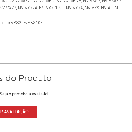
X55A, NV-VX55EG, NV-VX55EN, NV-VX55ENH, NV-VX5A, NV-VX5EN,
NV-VX77, NV-VX77A, NV-VX77ENH, NV-VX7A, NV-VX9, NV-ALEN,
sonic
VBS20E/VBS10E
s do Produto
eja o primeiro a avaliá-lo!
 AVALIAÇÃO...