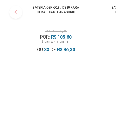
BATERIA CGP-D28 / D320 PARA
BA
FILMADORAS PANASONIC
DE: R$ 112,20
POR:
R$ 105,60
À VISTA NO BOLETO
OU
3
X
DE
R$ 36,33