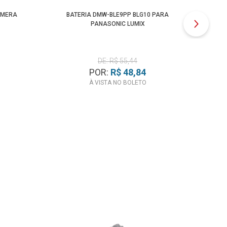
ÂMERA
BATERIA DMW-BLE9PP BLG10 PARA
BAT
PANASONIC LUMIX
DE: R$ 55,44
POR:
R$ 48,84
À VISTA NO BOLETO