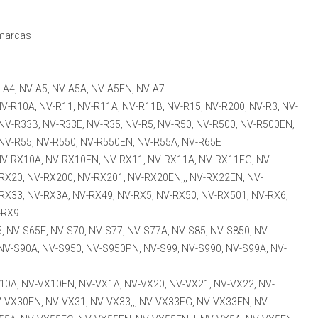
 marcas
V-A4, NV-A5, NV-A5A, NV-A5EN, NV-A7
NV-R10A, NV-R11, NV-R11A, NV-R11B, NV-R15, NV-R200, NV-R3, NV-
NV-R33B, NV-R33E, NV-R35, NV-R5, NV-R50, NV-R500, NV-R500EN,
NV-R55, NV-R550, NV-R550EN, NV-R55A, NV-R65E
 NV-RX10A, NV-RX10EN, NV-RX11, NV-RX11A, NV-RX11EG, NV-
RX20, NV-RX200, NV-RX201, NV-RX20EN,,, NV-RX22EN, NV-
RX33, NV-RX3A, NV-RX49, NV-RX5, NV-RX50, NV-RX501, NV-RX6,
-RX9
5, NV-S65E, NV-S70, NV-S77, NV-S77A, NV-S85, NV-S850, NV-
NV-S90A, NV-S950, NV-S950PN, NV-S99, NV-S990, NV-S99A, NV-
X10A, NV-VX10EN, NV-VX1A, NV-VX20, NV-VX21, NV-VX22, NV-
-VX30EN, NV-VX31, NV-VX33,,, NV-VX33EG, NV-VX33EN, NV-