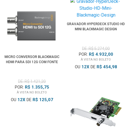
GRAVADOR HYPERDECK STUDIO HD
MINI BLACKMAGIC DESIGN
DE: R$ 5.274,00
POR:
R$ 4.932,00
MICRO CONVERSOR BLACKMAGIC
À VISTA NO BOLETO
HDMI PARA SDI 12G COM FONTE
OU
12
X
DE
R$ 454,98
DE: R$ 1.421,20
POR:
R$ 1.355,75
À VISTA NO BOLETO
OU
12
X
DE
R$ 125,07