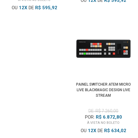
OU
12
X
DE
R$ 595,92
OU
12
X
DE
R$ 595,92
PAINEL SWITCHER ATEM MICRO
LIVE BLACKMAGIC DESIGN LIVE
STREAM
DE: R$ 7.260,00
POR:
R$ 6.872,80
À VISTA NO BOLETO
OU
12
X
DE
R$ 634,02