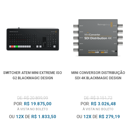
SWITCHER ATEM MINI EXTREME ISO
MINI CONVERSOR DISTRIBUIÇÃO
G2 BLACKMAGIC DESIGN
SDI 4K BLACKMAGIC DESIGN
DE: R$ 20.899,99
DE: R$ 3.151,72
POR:
R$ 19.875,00
POR:
R$ 3.026,48
À VISTA NO BOLETO
À VISTA NO BOLETO
OU
12
X
DE
R$ 1.833,50
OU
12
X
DE
R$ 279,19