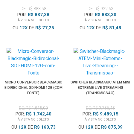
DE: R$ 883,58
DE: R$ 922,63
POR:
R$ 837,38
POR:
R$ 883,30
À VISTA NO BOLETO
À VISTA NO BOLETO
OU
12
X
DE
R$ 77,25
OU
12
X
DE
R$ 81,48
MICRO CONVERSOR BLACKMAGIC
SWITCHER BLACKMAGIC ATEM MINI
BIDIRECIONAL SDI/HDMI 12G (COM
EXTREME LIVE STREAMING
FONTE)
(TRANSMISSÃO)
DE: R$ 1.815,00
DE: R$ 9.756,45
POR:
R$ 1.742,40
POR:
R$ 9.489,15
À VISTA NO BOLETO
À VISTA NO BOLETO
OU
12
X
DE
R$ 160,73
OU
12
X
DE
R$ 875,39