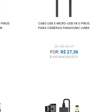
 PINOS
CABO USB X MICRO-USB V8 5 PINOS
LM
PARA CÂMERAS PANASONIC LUMIX
DE: R$ 33,24
POR:
R$ 27,36
À VISTA NO BOLETO