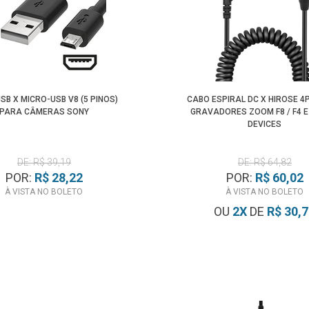
SB X MICRO-USB V8 (5 PINOS)
CABO ESPIRAL DC X HIROSE 4
PARA CÂMERAS SONY
GRAVADORES ZOOM F8 / F4 
DEVICES
DE: R$ 39,19
DE: R$ 64,82
POR:
R$ 28,22
POR:
R$ 60,02
À VISTA NO BOLETO
À VISTA NO BOLETO
OU
2
X
DE
R$ 30,