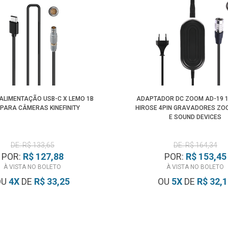
ALIMENTAÇÃO USB-C X LEMO 1B
ADAPTADOR DC ZOOM AD-19 
 PARA CÂMERAS KINEFINITY
HIROSE 4PIN GRAVADORES ZOOM
E SOUND DEVICES
DE: R$ 133,65
DE: R$ 164,34
POR:
R$ 127,88
POR:
R$ 153,45
À VISTA NO BOLETO
À VISTA NO BOLETO
OU
4
X
DE
R$ 33,25
OU
5
X
DE
R$ 32,