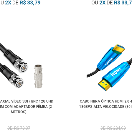
OU
2
X
DE
R$ 33,79
OU
2
X
DE
R$ 33,
XIAL VÍDEO SDI / BNC 12G UHD
CABO FIBRA ÓPTICA HDMI 2.0 4
OHM COM ADAPTADOR FÊMEA (2
18GBPS ALTA VELOCIDADE (30
METROS)
DE: R$ 73,37
DE: R$ 284,99