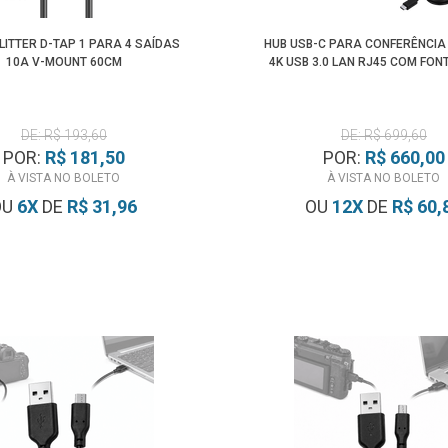
LITTER D-TAP 1 PARA 4 SAÍDAS
HUB USB-C PARA CONFERÊNCIA
10A V-MOUNT 60CM
4K USB 3.0 LAN RJ45 COM FONT
DE: R$ 193,60
DE: R$ 699,60
POR:
R$ 181,50
POR:
R$ 660,00
À VISTA NO BOLETO
À VISTA NO BOLETO
OU
6
X
DE
R$ 31,96
OU
12
X
DE
R$ 60,