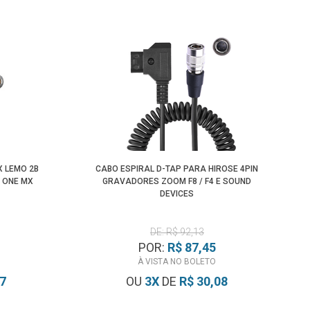
X LEMO 2B
CABO ESPIRAL D-TAP PARA HIROSE 4PIN
/ ONE MX
GRAVADORES ZOOM F8 / F4 E SOUND
DEVICES
DE: R$ 92,13
POR:
R$ 87,45
À VISTA NO BOLETO
47
OU
3
X
DE
R$ 30,08