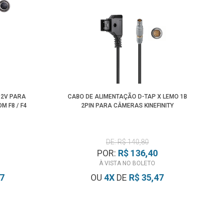
12V PARA
CABO DE ALIMENTAÇÃO D-TAP X LEMO 1B
 F8 / F4
2PIN PARA CÂMERAS KINEFINITY
DE: R$ 140,80
POR:
R$ 136,40
À VISTA NO BOLETO
17
OU
4
X
DE
R$ 35,47