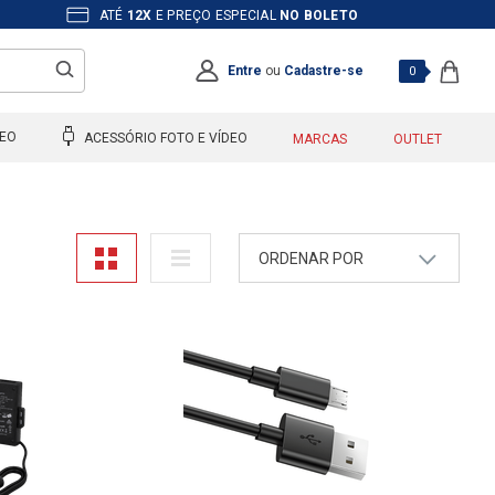
ATÉ
12X
E PREÇO ESPECIAL
NO BOLETO
Entre
ou
Cadastre-se
0
DEO
ACESSÓRIO FOTO E VÍDEO
MARCAS
OUTLET
ORDENAR POR
A - Z
Z - A
Mais Vendidos
Maior Preço
Menor Preço