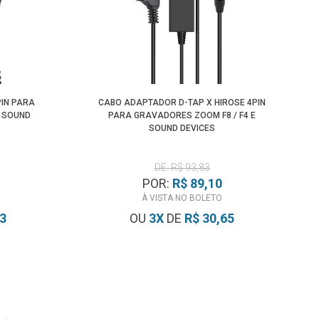
PIN PARA
CABO ADAPTADOR D-TAP X HIROSE 4PIN
E SOUND
PARA GRAVADORES ZOOM F8 / F4 E
SOUND DEVICES
DE: R$ 93,83
POR:
R$ 89,10
À VISTA NO BOLETO
73
OU
3
X
DE
R$ 30,65