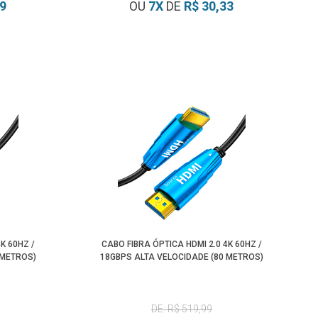
79
OU
7
X
DE
R$ 30,33
K 60HZ /
CABO FIBRA ÓPTICA HDMI 2.0 4K 60HZ /
 METROS)
18GBPS ALTA VELOCIDADE (80 METROS)
DE: R$ 519,99