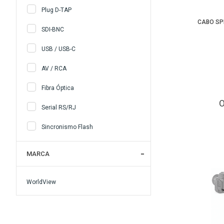
Plug D-TAP
CABO SP
SDI-BNC
USB / USB-C
AV / RCA
Fibra Óptica
Serial RS/RJ
Sincronismo Flash
MARCA
WorldView