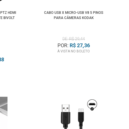
 PTZ HDMI
CABO USB X MICRO-USB V8 5 PINOS
E BIVOLT
PARA CÂMERAS KODAK
DE: R$ 29,44
POR:
R$ 27,36
À VISTA NO BOLETO
88