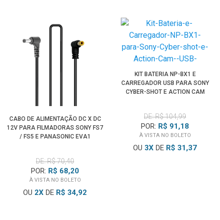
KIT BATERIA NP-BX1 E
CARREGADOR USB PARA SONY
CYBER-SHOT E ACTION CAM
DE: R$ 104,99
CABO DE ALIMENTAÇÃO DC X DC
POR:
R$ 91,18
12V PARA FILMADORAS SONY FS7
À VISTA NO BOLETO
/ FS5 E PANASONIC EVA1
OU
3
X
DE
R$ 31,37
DE: R$ 70,40
POR:
R$ 68,20
À VISTA NO BOLETO
OU
2
X
DE
R$ 34,92