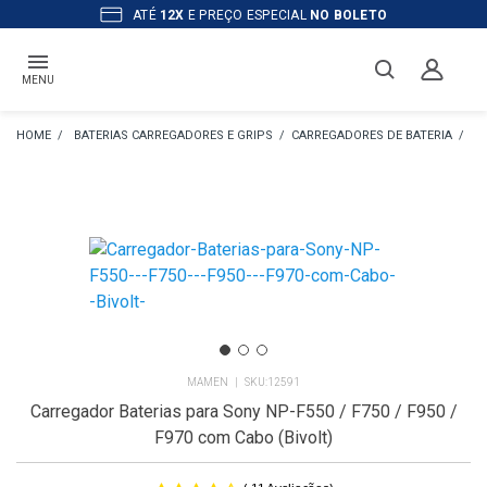
ATÉ
12X
E PREÇO ESPECIAL
NO BOLETO
MENU
BATERIAS CARREGADORES E GRIPS
CARREGADORES DE BATERIA
CA
MAMEN
12591
Carregador Baterias para Sony NP-F550 / F750 / F950 /
F970 com Cabo (Bivolt)