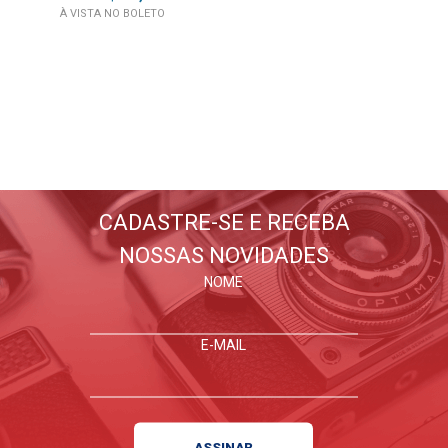
À VISTA NO BOLETO
BLOG WORLDVIEW
Lançamentos, dicas, tutoriais
E tudo sobre fotografia
CADASTRE-SE E RECEBA
NOSSAS NOVIDADES
FIQUE POR DENTRO
NOME
E-MAIL