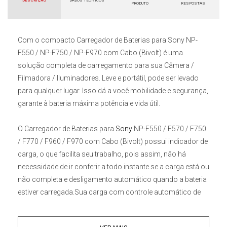
DESCRIÇÃO
DADOS TÉCNICOS
PRODUTO
RESPOSTAS
Com o compacto
Carregador de Baterias para Sony NP-
F550 / NP-F750 / NP-F970 com Cabo (Bivolt)
é uma
solução completa de carregamento para sua Câmera /
Filmadora / Iluminadores. Leve e portátil, pode ser levado
para qualquer lugar. Isso dá a você mobilidade e segurança,
garante à bateria máxima potência e vida útil.
O
Carregador de Baterias para
Sony
NP-F550 / F570 / F750
/ F770 / F960 / F970 com Cabo (Bivolt)
possui indicador de
carga, o que facilita seu trabalho, pois assim, não há
necessidade de ir conferir a todo instante se a carga está ou
não completa e desligamento automático quando a bateria
estiver carregada.Sua carga com controle automático de
corrente constante evita sobrecarga da bateria, curto-
circuito e choque eletrônico. O indicador LED inteligente