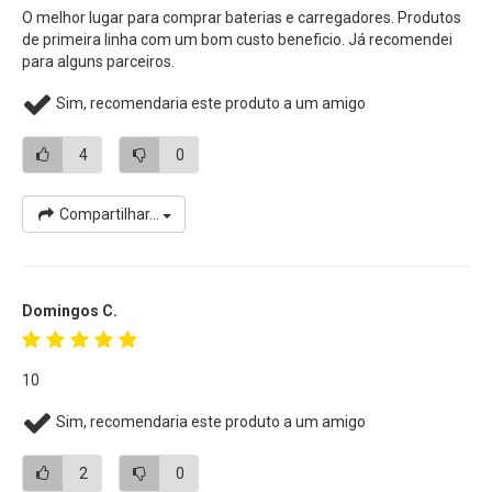
FM90, NP-FM91, NP-QM71, NP-QM71D, NP-QM91 e NP-
O melhor lugar para comprar baterias e carregadores. Produtos
QM91D, entre outras.) Sony e de outras marcas
de primeira linha com um bom custo beneficio. Já recomendei
para alguns parceiros.
Ideal para Câmeras e Filmadoras Compatíveis com Baterias
Sim, recomendaria este produto a um amigo
Sony L Series (Todas as Marcas), além de
Iluminadores de
Led Sun Gun
e Refletores de Led
4
0
Compartilhar...
Domingos C.
10
Sim, recomendaria este produto a um amigo
2
0