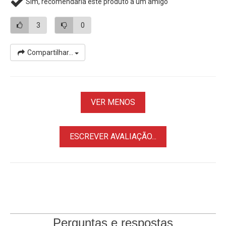
Sim, recomendaria este produto a um amigo
HMX-H303BP, HMX-H303RN, HMX-H303RP, HMX-H303SN,
HMX-H303SP, HMX-H303UN, HMX-H303UP
3
0
Samsung HMX-H304 Series:
HMX-H304, HMX-H304BN,
HMX-H304BP/CHN, HMX-H304RN, HMX-H304SN, HMX-
Compartilhar...
H304UN
Samsung HMX-H304 Series:
HMX-H304, HMX-H304BD,
HMX-H304BDP, HMX-H304BN, HMX-H304BP, HMX-
H304BP/CHN, HMX-H304RN, HMX-H304RP, HMX-H304SN,
VER MENOS
HMX-H304SP, HMX-H304UN, HMX-H304UP
Samsung HMX-H320 Series:
HMX-H320, HMX-H320BP,
HMX-H320BN, HMX-H320RN, HMX-H320RP, HMX-H320SN,
ESCREVER AVALIAÇÃO...
HMX-H320SP, HMX-H320UN, HMX-H320UP
Samsung HMX-H400 Series:
HMX-H400, HMX-H400B/BS,
HMX-H400BD, HMX-H400BN, HMX-H400BP, HMX-
H400BP/CHN
Samsung HMX-H405 Series:
HMX-H405, HMX-H405B/BS,
HMX-H405BD, HMX-H405BN, HMX-H405BP, HMX-
Perguntas e respostas
H405BP/CHN