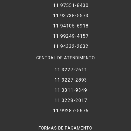
SMX-F40RN, SMX-F40RP, SMX-F40RP/CHN, SMX-
11 97551-8430
F40RP/XER, SMX-F40SN, SMX-F40SP, SMX-F40SP/XER,
SMX-F40XEU
11 93738-5573
Samsung SMX-F43 Series:
SMX-F43, SMX-F43BN/XAA,
11 94105-6918
SMX-F43BN, SMX-F43BP, SMX-F43LN, SMX-F43LP, SMX-
11 99249-4157
F43RN, SMX-F43RP, SMX-F43SN, SMX-F43SP
Samsung SMX-F44 Series:
SMX-F44, SMX-F44BN/XAA,
11 94332-2632
SMX-F44BN, SMX-F44BP, SMX-F44BP/CHN, SMX-
CENTRAL DE ATENDIMENTO
F44BP/XEK, SMX-F44BP/XER, SMX-F44LN, SMX-
F44LN/XAA, SMX-F44LP, SMX-F44RN, SMX-F44RN/XAA,
11 3227-2611
SMX-F44RP, SMX-F44SN, SMX-F44SP
11 3227-2893
Samsung SMX-F50 Series:
SMX-F50, SMX-F50BN, SMX-
F50BN/XAA, SMX-F50BN/XAC, SMX-F50BN/XAP, SMX-
11 3311-9349
F50BP, SMX-F50RN, SMX-, F50SN, SMX-F50SN/XAA, SMX-
11 3228-2017
F50SN/XAC, SMX-F50SP, SMX-F50SP/CHN, SMX-F50UN,
SMX-F50UN/XAC
11 99287-5676
Samsung SMX-F53 Series:
SMX-F53, SMX-F53BN, SMX-
F53RN, SMX-F53SN, SMX-F53UN
FORMAS DE PAGAMENTO