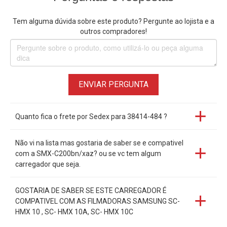
Samsung HMX-H430 Series:
HMX-H430, HMX-H430BP
Samsung HMX-H440 Series:
HMX-H440, HMX-H440BP
Tem alguma dúvida sobre este produto? Pergunte ao lojista e a
outros compradores!
Samsung HMX-M20 Series:
HMX-M20, HMX-M20B, HMX-
M20BD, HMX-M20BDP, HMX-M20BDQ, HMX-M20BN, HMX-
M20BN/XAA, HMX-M20BP, HMX-M20BP/SEA, HMX-
M20BP/XEU, HMX-M20BP/EDC, HMX-M20SD, HMX-
M20SDP, HMX-M20SDQ, HMX-M20SN, HMX-M20SN/XAA,
ENVIAR PERGUNTA
HMX-M20SN/XAC, HMX-M20SP, HMX-M20SP/XSH
Samsung HMX-Q10 Series:
HMX-Q10, HMX-Q10BD, HMX-
Quanto fica o frete por Sedex para 38414-484 ?
Q10BDP, HMX-Q10BN, HMX-Q10BN/XAA, HMX-Q10BN/XAC,
HMX-Q10BP, HMX-Q10BP/CHN, HMX-Q10N/BAS, HMX-
Não vi na lista mas gostaria de saber se e compativel
Q10PN, HMX-Q10PN/XAC, HMX-Q10PP, HMX-Q10TN, HMX-
com a SMX-C200bn/xaz? ou se vc tem algum
Q10TN/XAC, HMX-Q10TP, HMX-Q10UN, HMX-Q10UN/XAA,
carregador que seja.
HMX-Q10UP
Samsung HMX-Q11 Series:
HMX-Q11, HMX-Q11BP, HMX-
GOSTARIA DE SABER SE ESTE CARREGADOR É
Q11PP, HMX-Q11TP, HMX-Q11UP
COMPATIVEL COM AS FILMADORAS SAMSUNG SC-
Samsung HMX-Q100 Series:
HMX-Q100, HMX-Q100BN,
HMX 10 , SC- HMX 10A, SC- HMX 10C
HMX-Q100BP, HMX-Q100PN, HMX-Q100PP, HMX-Q100TN,