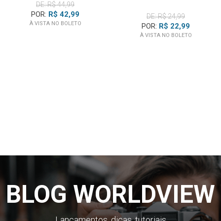
DE: R$ 44,99
Samsung HMX-U10 Series:
HMX-U10, HMX-U10BD, HMX-
POR:
R$ 42,99
DE: R$ 24,99
U10BDP, HMX-U10BN, HMX-U10BP, HMX-U10ED, HMX-
À VISTA NO BOLETO
POR:
R$ 22,99
U10EN, HMX-U10EP, HMX-U10GN, HMX-U10PN, HMX-
À VISTA NO BOLETO
U10RD, HMX-U10RN, HMX-U10RP, HMX-U10SD, HMX-
U10SDP, HMX-U10SN, HMX-U10SP, HMX-U10UD, HMX-
U10UN, HMX-U10UP
Samsung HMX-U15 Series:
HMX-U15, HMX-U15BN, HMX-
U15BN/XAA, HMX-U15BP, HMX-U15LN, HMX-U15LP, HMX-
U15ON, HMX-U15ON/XAA, HMX-U15OP, HMX-U15WN, HMX-
U15WN/XAA, HMX-U15WN
Samsung HMX-U20 Series:
HMX-U20, HMX-U20BD, HMX-
U20BDP, HMX-U20BN, HMX-U20BN/XAA, HMX-U20BN/XAC,
HMX-U20BP, HMX-U20LD, HMX-U20LN, HMX-U20LN/XAA,
HMX-U20LN/XAC, HMX-U20LP, HMX-U20RD, HMX-U20RDP,
HMX-U20RN, HMX-U20RN/XAA, HMX-U20RN/XAC, HMX-
BLOG WORLDVIEW
U20RP, HMX-U20SD, HMX-U20SDP, HMX-U20SN, HMX-
U20SN/XAA, HMX-U20SN/XAC, HMX-U20SP, HMX-U20UP
Lançamentos, dicas, tutoriais
Samsung HMX-U100 Series:
HMX-U100, HMX-U100BN,