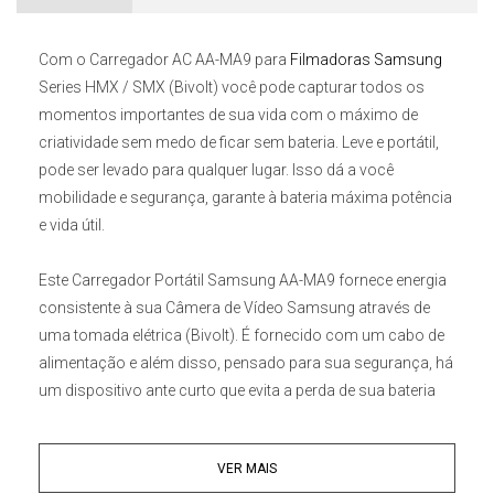
Com o
Carregador AC AA-MA9 para
Filmadoras Samsung
Series HMX / SMX (Bivolt)
você pode capturar todos os
momentos importantes de sua vida com o máximo de
criatividade sem medo de ficar sem bateria. Leve e portátil,
pode ser levado para qualquer lugar. Isso dá a você
mobilidade e segurança, garante à bateria máxima potência
e vida útil.
Este
Carregador Portátil Samsung AA-MA9
fornece energia
consistente à sua Câmera de Vídeo Samsung através de
uma tomada elétrica (Bivolt). É fornecido com um cabo de
alimentação e além disso, pensado para sua segurança, há
um dispositivo ante curto que evita a perda de sua bateria
em casos de descargas de alta voltagem. Os
adaptadores
AC AA-MA9
fornecem uma fonte de energia mais estável e
VER MAIS
evitam a perda de dados ao transferir imagens ou vídeos