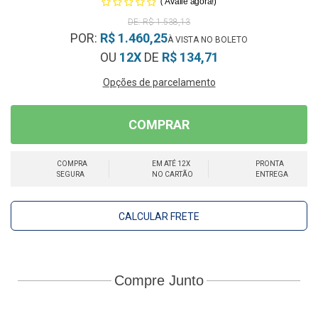
(
)
Avalie agora!
R$ 1.538,13
POR:
R$ 1.460,25
OU
12X
DE
R$ 134,71
Opções de parcelamento
COMPRAR
COMPRA
EM ATÉ 12X
PRONTA
SEGURA
NO CARTÃO
ENTREGA
CALCULAR FRETE
Compre Junto