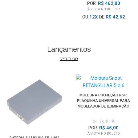
MB/s)
POR:
R$ 462,00
À VISTA NO BOLETO
• Compatível com versões anteriores nas velocidades UHS-I
OU
12
X
DE
R$ 42,62
mais altas.
Lançamentos
VER TUDO
MOLDURA PROJEÇÃO N5/6
PLAQUINHA UNIVERSAL PARA
MODELADOR DE ILUMINAÇÃO
SPOTLIGHT
DE: R$ 49,99
POR:
R$ 45,00
À VISTA NO BOLETO