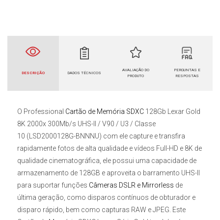
AVALIAÇÃO DO
PERGUNTAS E
DESCRIÇÃO
DADOS TÉCNICOS
PRODUTO
RESPOSTAS
O Professional
Cartão de Memória SDXC
128Gb Lexar Gold
8K 2000x 300Mb/s UHS-II / V90 / U3 / Classe
10
(LSD2000128G-BNNNU) c
om ele capture e transfira
rapidamente fotos de alta qualidade e vídeos Full-HD e 8K de
qualidade cinematográfica, ele
possui uma capacidade de
armazenamento de 128GB e aproveita o barramento UHS-II
para suportar funções
Câmeras DSLR e Mirrorless
de
última geração, como disparos contínuos de obturador e
disparo rápido, bem como capturas RAW e JPEG. Este