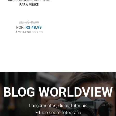
BATERIA SAMSUNG SB-LH82
PARA MINIKE
DE: R$ 49,99
POR:
R$ 48,99
À VISTA NO BOLETO
BLOG WORLDVIEW
Lançamentos, dicas, tutoriais
E tudo sobre fotografia