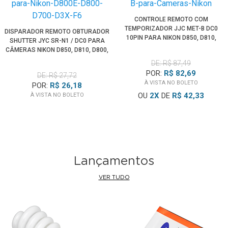
CONTROLE REMOTO COM
TEMPORIZADOR JJC MET-B DC0
DISPARADOR REMOTO OBTURADOR
10PIN PARA NIKON D850, D810,
SHUTTER JYC SR-N1 / DC0 PARA
D800, D750, D700
CÂMERAS NIKON D850, D810, D800,
D750, D700
DE: R$ 87,49
POR:
R$ 82,69
DE: R$ 27,72
À VISTA NO BOLETO
POR:
R$ 26,18
OU
2
X
DE
R$ 42,33
À VISTA NO BOLETO
Lançamentos
VER TUDO