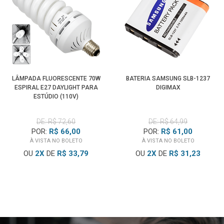
LÂMPADA FLUORESCENTE 70W
BATERIA SAMSUNG SLB-1237
ESPIRAL E27 DAYLIGHT PARA
DIGIMAX
ESTÚDIO (110V)
DE: R$ 72,60
DE: R$ 64,99
POR:
R$ 66,00
POR:
R$ 61,00
À VISTA NO BOLETO
À VISTA NO BOLETO
OU
2
X
DE
R$ 33,79
OU
2
X
DE
R$ 31,23