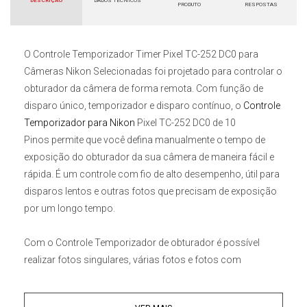
DESCRIÇÃO
DADOS TÉCNICOS
PRODUTO
RESPOSTAS
O
Controle Temporizador Timer Pixel TC-252 DC0 para
Câmeras Nikon
Selecionadas
foi projetado para controlar o
obturador da câmera de forma remota. Com função de
disparo único, temporizador e disparo contínuo, o
Controle
Temporizador para Nikon
Pixel TC-252 DC0 de 10
Pinos
permite que você defina manualmente o tempo de
exposição do obturador da sua câmera de maneira fácil e
rápida. É um controle com fio de alto desempenho, útil para
disparos lentos e outras fotos que precisam de exposição
por um longo tempo.
Com o
Controle Temporizador
de obturador é possível
realizar fotos singulares, várias fotos e fotos com
velocidade de obturador personalizada. Se você conseguir
ajustar o tempo de exposição em sua
Câmera Nikon
, o