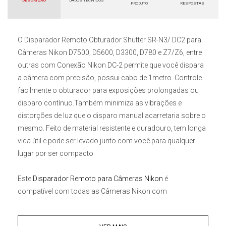
DESCRIÇÃO
DADOS TÉCNICOS
PRODUTO
RESPOSTAS
O Disparador Remoto Obturador Shutter SR-N3/ DC2 para
Câmeras Nikon D7500, D5600, D3300, D780 e Z7/Z6
, entre
outras com Conexão Nikon DC-2 permite que você dispara
a câmera com precisão, possui cabo de 1metro. Controle
facilmente o obturador para exposições prolongadas ou
disparo contínuo.Também minimiza as vibrações e
distorções de luz que o disparo manual acarretaria sobre o
mesmo. Feito de material resistente e duradouro, tem longa
vida útil e pode ser levado junto com você para qualquer
lugar por ser compacto
Este
Disparador Remoto para Câmeras Nikon
é
compatível com todas as Câmeras Nikon com
Conexão Nikon DC-2