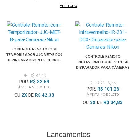
VER TUDO
CONTROLE REMOTO COM
TEMPORIZADOR JJC MET-B DC0
CONTROLE REMOTO
10PIN PARA NIKON D850, D810,
INFRAVERMELHO IR-231/DC0
D800, D750, D700
DISPARADOR PARA CÂMERAS
NIKON
DE: R$ 87,49
POR:
R$ 82,69
DE: R$ 106,75
À VISTA NO BOLETO
POR:
R$ 101,26
OU
2
X
DE
R$ 42,33
À VISTA NO BOLETO
OU
3
X
DE
R$ 34,83
Lançamentos