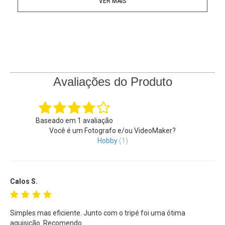
VER MAIS
Instruções operacionais:
Retire a tampa do terminal de controle remoto da câmera.
Insira firmemente o plugue do obturador remoto no terminal
de controle remoto da câmera e ligue a câmera. O
obturador remoto funciona em dois níveis: pressione o
obturador até a metade para obter o foco, você ouvirá o
sinal sonoro do foco e verá o indicador de foco no visor da
Avaliações do Produto
câmera; pressione o obturador até o fim para ativar a
liberação do obturador.
Pressione o obturador até o fim e deslize-o para frente para
Baseado em
1
avaliação
travar o obturador. Isso é particularmente útil quando você
Você é um Fotografo e/ou VideoMaker?
Hobby
(1)
precisa usar uma exposição prolongada (lâmpada).
Botão de liberação de dois estágios: Pressione até a
metade para o foco automático, pressione completamente
para tirar a foto.
Calos S.
Bloqueie o botão para exposições longas ou disparo
contínuo.
Simples mas eficiente. Junto com o tripé foi uma ótima
aquisição. Recomendo.