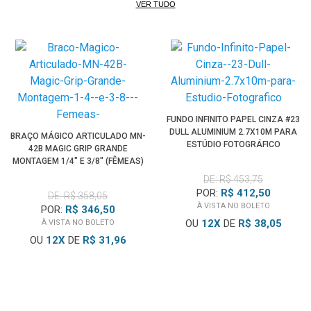
VER TUDO
ambiente.
• Tratamento acústico de ondas sonoras de média a alta
frequência, ideal para estúdio de gravação, podcast,
cinema, entre outros
A
Espuma para Isolamento Sonoro
multifuncional pode ser
usada em estúdios, salas de ensaio, concertos, podcasts,
FUNDO INFINITO PAPEL CINZA #23
igrejas, estúdios vocais, escritórios, espaços privados e
DULL ALUMINIUM 2.7X10M PARA
BRAÇO MÁGICO ARTICULADO MN-
ESTÚDIO FOTOGRÁFICO
muito mais.
42B MAGIC GRIP GRANDE
MONTAGEM 1/4" E 3/8" (FÊMEAS)
DE: R$ 453,75
*Imagens ilustrativas.
POR:
R$ 412,50
DE: R$ 358,05
À VISTA NO BOLETO
POR:
R$ 346,50
OU
12
X
DE
R$ 38,05
À VISTA NO BOLETO
OU
12
X
DE
R$ 31,96