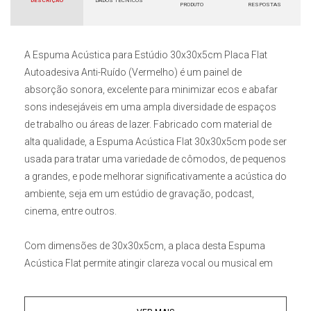
DESCRIÇÃO
DADOS TÉCNICOS
PRODUTO
RESPOSTAS
A
Espuma Acústica para Estúdio 30x30x5cm Placa Flat
Autoadesiva Anti-Ruído (Vermelho)
é um painel de
absorção sonora, excelente para minimizar ecos e abafar
sons indesejáveis em uma ampla diversidade de espaços
de trabalho ou áreas de lazer. Fabricado com material de
alta qualidade, a
Espuma Acústica Flat 30x30x5cm
pode ser
usada para tratar uma variedade de cômodos, de pequenos
a grandes, e pode melhorar significativamente a acústica do
ambiente, seja em um estúdio de gravação, podcast,
cinema, entre outros.
Com dimensões de 30x30x5cm, a placa desta
Espuma
Acústica Flat
permite atingir clareza vocal ou musical em
uma sala ou estúdio, e pode ter um impacto tremendo na
qualidade geral da produção de mídia. Este
Painel