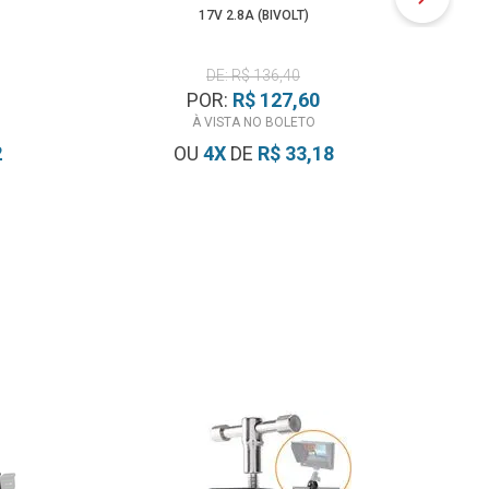
17V 2.8A (BIVOLT)
DE: R$ 136,40
POR:
R$ 127,60
À VISTA NO BOLETO
2
OU
4
X
DE
R$ 33,18