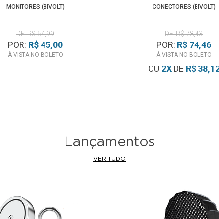
MONITORES (BIVOLT)
CONECTORES (BIVOLT)
DE: R$ 54,99
DE: R$ 78,43
POR:
R$ 45,00
POR:
R$ 74,46
À VISTA NO BOLETO
À VISTA NO BOLETO
OU
2
X
DE
R$ 38,1
Lançamentos
VER TUDO