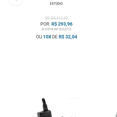
ESTÚDIO
DE: R$ 312,20
POR:
R$ 293,96
À VISTA NO BOLETO
OU
10
X
DE
R$ 32,04