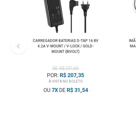
CARREGADOR BATERIAS D-TAP 16.8V
IMÃ
4.2A V-MOUNT / V-LOCK / GOLD-
MA
MOUNT (BIVOLT)
DE: R$ 221,65
POR:
R$ 207,35
À VISTA NO BOLETO
OU
7
X
DE
R$ 31,54