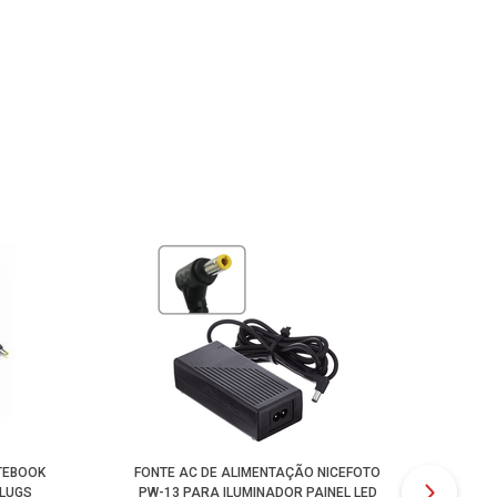
TEBOOK
FONTE AC DE ALIMENTAÇÃO NICEFOTO
FON
PLUGS
PW-13 PARA ILUMINADOR PAINEL LED
PA