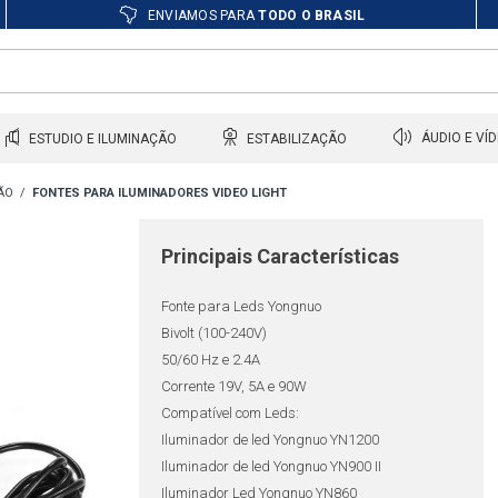
ENVIAMOS PARA
TODO O BRASIL
ESTUDIO E ILUMINAÇÃO
ESTABILIZAÇÃO
ÁUDIO E VÍ
ÃO
FONTES PARA ILUMINADORES VIDEO LIGHT
Principais Características
Fonte para Leds Yongnuo
Bivolt (100-240V)
50/60 Hz e 2.4A
Corrente 19V, 5A e 90W
Compatível com Leds:
Iluminador de led Yongnuo YN1200
Iluminador de led Yongnuo YN900 II
Iluminador Led Yongnuo YN860