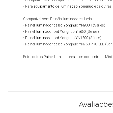
• Compatível com qualquer Iluminador LED com Conector
• Para
equipamento de Iluminação Yongnuo
e de outras
Compatível com Painéis Iluminadores Leds :
•
Painel Iluminador de led Yongnuo YN900 II
(Séries)
•
Painel Iluminador Led Yongnuo Yn860
(Séries)
•
Painel Iluminador Led Yongnuo YN1200
(Séries)
• Painel Iluminador de led Yongnuo YN760 PRO LED (Séri
Entre outros
Painel Iluminadores Leds
com entrada Mini 
Avaliaçõe