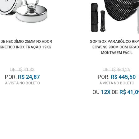
 DE NEODÍMIO 25MM FIXADOR
SOFTBOX PARABÓLICO RKP
GNÉTICO INOX TRAÇÃO 19KG
BOWENS 90CM COM GRAD
MONTAGEM FÁCIL
DE: R$ 41,33
DE: R$ 469,26
POR:
R$ 24,87
POR:
R$ 445,50
À VISTA NO BOLETO
À VISTA NO BOLETO
OU
12
X
DE
R$ 41,0