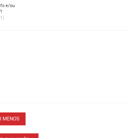
fo e/ou
?
(1)
R MENOS