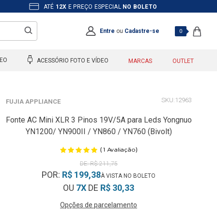
ATÉ
12X
E PREÇO ESPECIAL
NO BOLETO
Entre
ou
Cadastre-se
0
DEO
ACESSÓRIO FOTO E VÍDEO
MARCAS
OUTLET
12963
FUJIA APPLIANCE
Fonte AC Mini XLR 3 Pinos 19V/5A para Leds Yongnuo
YN1200/ YN900II / YN860 / YN760 (Bivolt)
(
)
1
Avaliação
R$ 211,75
POR:
R$ 199,38
OU
7X
DE
R$ 30,33
Opções de parcelamento