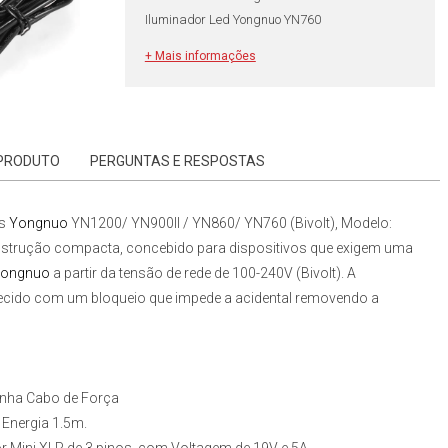
Iluminador Led Yongnuo YN760
+ Mais informações
 PRODUTO
PERGUNTAS E RESPOSTAS
ds
Yongnuo
YN1200/ YN900II / YN860/ YN760 (Bivolt)
, Modelo:
strução compacta, concebido para dispositivos que exigem uma
Yongnuo
a partir da tensão de rede de 100-240V (Bivolt). A
rnecido com um bloqueio que impede a acidental removendo a
panha Cabo de Força
 Energia 1.5m.