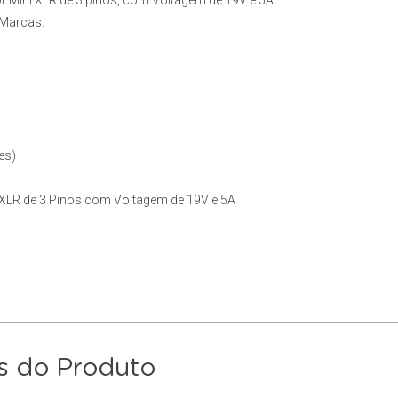
 Mini XLR de 3 pinos, com Voltagem de 19V e 5A
 Marcas.
es)
XLR de 3 Pinos com Voltagem de 19V e 5A
s do Produto