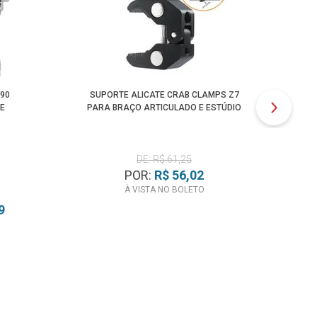
90
SUPORTE ALICATE CRAB CLAMPS Z7
A
E
PARA BRAÇO ARTICULADO E ESTÚDIO
DE: R$ 61,25
POR:
R$ 56,02
À VISTA NO BOLETO
9