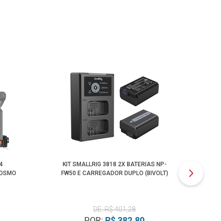
4
KIT SMALLRIG 3818 2X BATERIAS NP-
HOL
 OSMO
FW50 E CARREGADOR DUPLO (BIVOLT)
S
DE: R$ 401,28
POR:
R$ 382,80