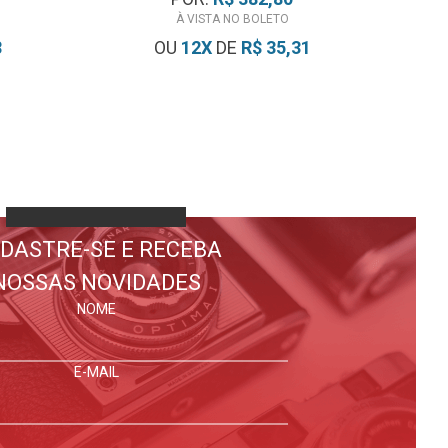
À VISTA NO BOLETO
8
OU
12
X
DE
R$ 35,31
DASTRE-SE E RECEBA
NOSSAS NOVIDADES
NOME
E-MAIL