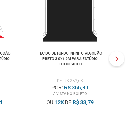
LGODÃO
TECIDO DE FUNDO INFINITO ALGODÃO
TE
TÚDIO
PRETO 3.0X6.0M PARA ESTÚDIO
VE
FOTOGRÁFICO
DE: R$ 383,63
POR:
R$ 366,30
À VISTA NO BOLETO
4
OU
12
X
DE
R$ 33,79