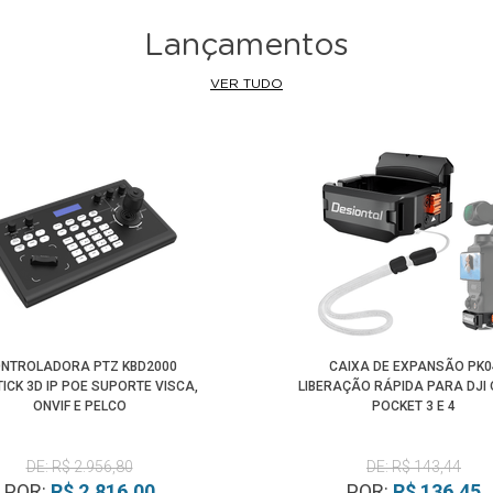
Lançamentos
VER TUDO
NTROLADORA PTZ KBD2000
CAIXA DE EXPANSÃO PK0
ICK 3D IP POE SUPORTE VISCA,
LIBERAÇÃO RÁPIDA PARA DJI
ONVIF E PELCO
POCKET 3 E 4
DE: R$ 2.956,80
DE: R$ 143,44
POR:
R$ 2.816,00
POR:
R$ 136,45