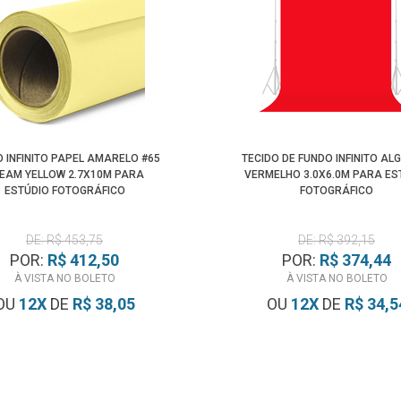
 INFINITO PAPEL AMARELO #65
TECIDO DE FUNDO INFINITO A
EAM YELLOW 2.7X10M PARA
VERMELHO 3.0X6.0M PARA ES
ESTÚDIO FOTOGRÁFICO
FOTOGRÁFICO
DE: R$ 453,75
DE: R$ 392,15
POR:
R$ 412,50
POR:
R$ 374,44
À VISTA NO BOLETO
À VISTA NO BOLETO
OU
12
X
DE
R$ 38,05
OU
12
X
DE
R$ 34,5