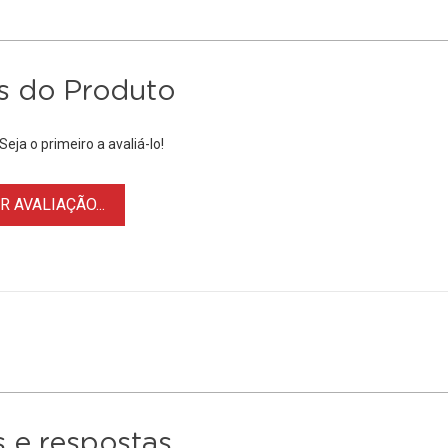
s do Produto
eja o primeiro a avaliá-lo!
 AVALIAÇÃO...
 e respostas