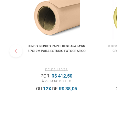
FUNDO INFINITO PAPEL BEGE #64 FAWN
FUNDO
2.7X10M PARA ESTÚDIO FOTOGRÁFICO
CR
DE: R$ 453,75
POR:
R$ 412,50
À VISTA NO BOLETO
OU
12
X
DE
R$ 38,05