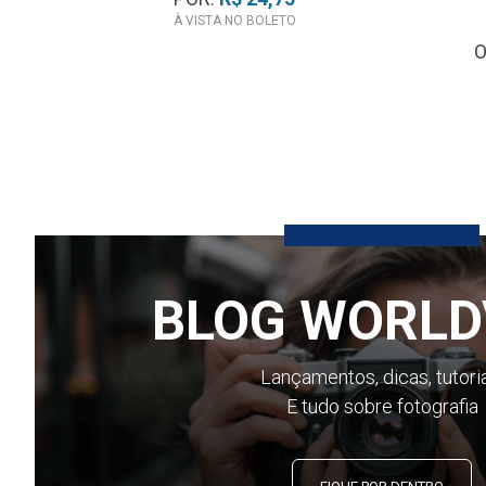
À VISTA NO BOLETO
BLOG WORLD
Lançamentos, dicas, tutori
E tudo sobre fotografia