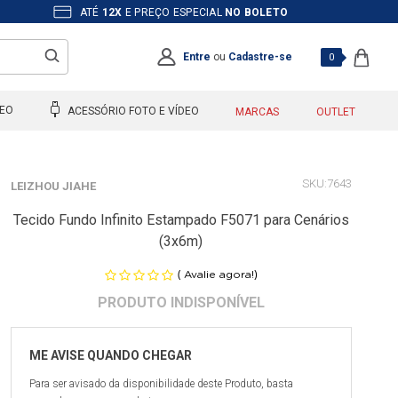
ATÉ
12X
E PREÇO ESPECIAL
NO BOLETO
Entre
ou
Cadastre-se
0
DEO
ACESSÓRIO FOTO E VÍDEO
MARCAS
OUTLET
7643
LEIZHOU JIAHE
Tecido Fundo Infinito Estampado F5071 para Cenários
(3x6m)
(
)
Avalie agora!
Para ser avisado da disponibilidade deste Produto, basta