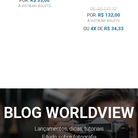
POR:
R$ 33,00
À VISTA NO BOLETO
DE: R$ 137,72
POR:
R$ 132,00
À VISTA NO BOLETO
OU
4
X
DE
R$ 34,33
BLOG WORLDVIEW
Lançamentos, dicas, tutoriais
E tudo sobre fotografia