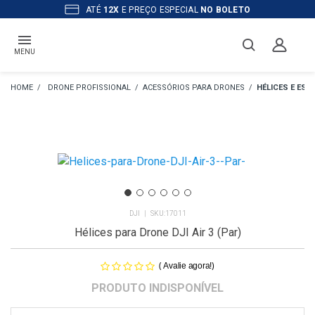
ATÉ
12X
E PREÇO ESPECIAL
NO BOLETO
MENU
DRONE PROFISSIONAL
ACESSÓRIOS PARA DRONES
HÉLICES E ES
DJI
17011
Hélices para Drone DJI Air 3 (Par)
(
)
Avalie agora!