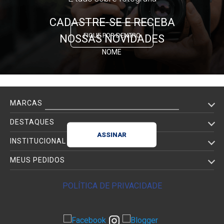
CADASTRE-SE E RECEBA
FIQUE POR DENTRO
NOSSAS NOVIDADES
NOME
E-MAIL
MARCAS
DESTAQUES
INSTITUCIONAL
MEUS PEDIDOS
POLÍTICA DE PRIVACIDADE