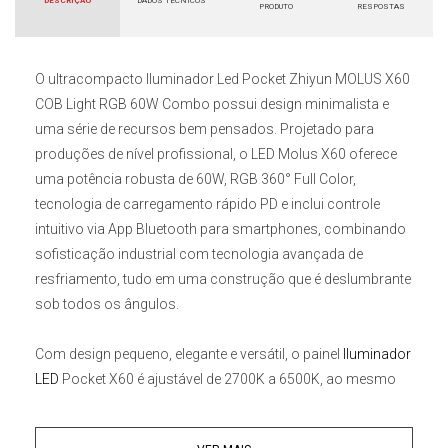
DESCRIÇÃO
DADOS TÉCNICOS
PRODUTO
RESPOSTAS
O ultracompacto
Iluminador Led Pocket Zhiyun MOLUS X60
COB Light RGB 60W Combo
possui design minimalista e
uma série de recursos bem pensados. Projetado para
produções de nível profissional, o
LED Molus X60
oferece
uma potência robusta de 60W, RGB 360° Full Color,
tecnologia de carregamento rápido PD e inclui controle
intuitivo via App Bluetooth para smartphones, combinando
sofisticação industrial com tecnologia avançada de
resfriamento, tudo em uma construção que é deslumbrante
sob todos os ângulos.
Com design pequeno, elegante e versátil, o painel
Iluminador
LED
Pocket X60
é ajustável de 2700K a 6500K, ao mesmo
tempo, traz altas pontuações CRI 95 / TLCI 98 para
reproduzir as cores com precisão. O
Molus
X60 COB
pesa