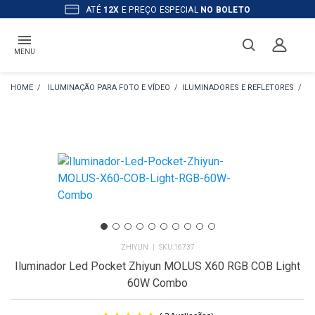
ATÉ
12X
E PREÇO ESPECIAL
NO BOLETO
MENU
ILUMINAÇÃO PARA FOTO E VÍDEO
ILUMINADORES E REFLETORES
IL
ZHIYUN
16737
Iluminador Led Pocket Zhiyun MOLUS X60 RGB COB Light
60W Combo