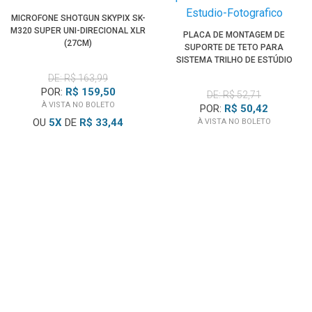
MICROFONE SHOTGUN SKYPIX SK-
M320 SUPER UNI-DIRECIONAL XLR
PLACA DE MONTAGEM DE
(27CM)
SUPORTE DE TETO PARA
SISTEMA TRILHO DE ESTÚDIO
FOTOGRÁFICO
DE: R$ 163,99
POR:
R$ 159,50
DE: R$ 52,71
À VISTA NO BOLETO
POR:
R$ 50,42
OU
5
X
DE
R$ 33,44
À VISTA NO BOLETO
CADASTRE-SE E RECEBA
BLOG WORLDVIEW
NOSSAS NOVIDADES
NOME
Lançamentos, dicas, tutoriais
E tudo sobre fotografia