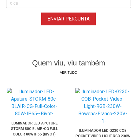
proprietária da marca para anexar diferentes modificadores
Zhiyun, como o Mini Refletor incluído que aumenta a saída
ENVIAR PERGUNTA
da luz. O acessório também é compatível com montagens
Bowens por meio do
Adaptador ZY Bowens
(disponível
separadamente), tornando possível a montagem de
modificadores maiores como
Softbox Parabólico e Globo
Difusor
(não inclusos).
Quem viu, viu também
Ampla Compatibilidade
Para maior comodidade, o Iluminador Molus X60 pode ser
VER TUDO
montado em um
Tripé de Estúdio
ou
Suporte de
Iluminação
(disponíveis separadamente) graças à sua
rosca fêmea de 1/4"-20 amplamente compatível.
Obs. O "Modo Live" não está disponível quando a luz é
alimentada pela interface USB-C ou pelo Battery Grip.
ILUMINADOR LED APUTURE
Imagens Ilustrativas.
STORM 80C BLAIR-CG FULL
ILUMINADOR LED G230 COB
COLOR 80W IP65 (BIVOT)
POCKET VIDEO LIGHT RGB 230W