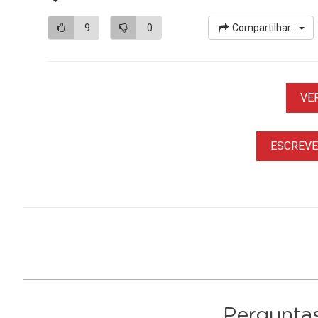
9
0
Compartilhar...
VE
ESCREVER
Perguntas