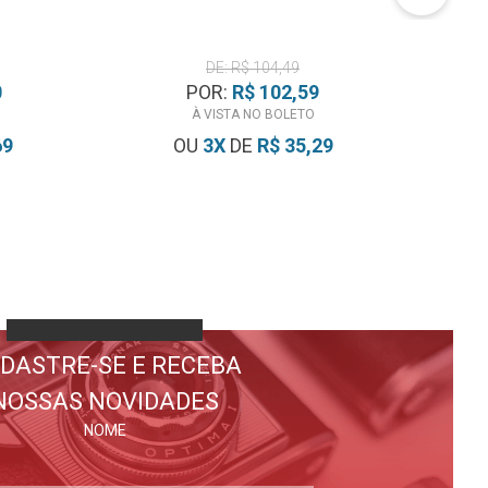
DE: R$ 104,49
0
POR:
R$ 102,59
À VISTA NO BOLETO
69
OU
3
X
DE
R$ 35,29
DASTRE-SE E RECEBA
NOSSAS NOVIDADES
NOME