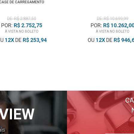
CASE DE CARREGAMENTO
DE: R$ 2.887,50
DE: R$ 10.699,99
POR:
R$ 2.752,75
POR:
R$ 10.262,0
À VISTA NO BOLETO
À VISTA NO BOLETO
OU
12
X
DE
R$ 253,94
OU
12
X
DE
R$ 946,
CA
VIEW
ais