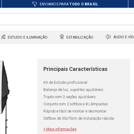
ENVIAMOS PARA
TODO O BRASIL
ESTUDIO E ILUMINAÇÃO
ESTABILIZAÇÃO
ÁUDIO E VÍ
Principais Características
Kit de Estúdio profissional
Balanço de luz, suportes ajustáveis
Tripés com 3 seções ajustáveis
Conjunto com 2 softbox e 8 Lâmpadas
Rápido e fácil de montar e desmontar
Softbox de 50x70cm de instalação rápida
+ Mais informações