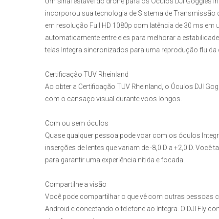
Um sinal estável do drone para os
Óculos DJI Goggles I
incorporou sua tecnologia de Sistema de Transmissão de
em resolução Full HD 1080p com latência de 30 ms em um 
automaticamente entre eles para melhorar a estabilidad
telas Integra sincronizados para uma reprodução fluida 
Certificação TUV Rheinland
Ao obter a Certificação TUV Rheinland, o
Óculos DJI Gogg
com o cansaço visual durante voos longos.
Com ou sem óculos
Quase qualquer pessoa pode voar com os óculos Integr
inserções de lentes que variam de -8,0 D a +2,0 D. Você 
para garantir uma experiência nítida e focada.
Compartilhe a visão
Você pode compartilhar o que vê com outras pessoas car
Android e conectando o telefone ao Integra. O DJI Fly com