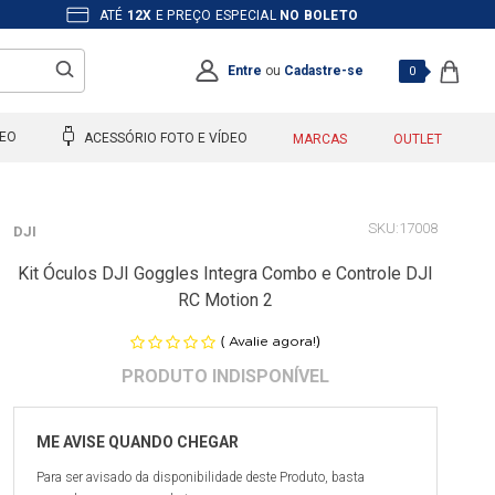
ATÉ
12X
E PREÇO ESPECIAL
NO BOLETO
Entre
ou
Cadastre-se
0
DEO
ACESSÓRIO FOTO E VÍDEO
MARCAS
OUTLET
17008
DJI
Kit Óculos DJI Goggles Integra Combo e Controle DJI
RC Motion 2
(
)
Avalie agora!
Para ser avisado da disponibilidade deste Produto, basta