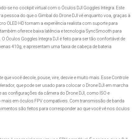
ndo-se no cockpit virtual com o
Óculos DJI Goggles Integr
a. Este
ra pessoa do que o Gimbal do Drone DJI vê enquanto voa, graças à
ro OLED HD tornam a experiência realista com suporte para
também oferece baixa latência e tecnologia SyncSmooth para
. O
Óculos Goggles Integra DJI
é feito para ser tão confortável de
apenas 410g, e apresentam uma faixa de cabeça de bateria
 que você decole, pouse, vire, desvie e muito mais. Esse
Controle
lerador, que pode ser usado para colocar o Drone DJI em marcha
re as configurações da câmera do Drone DJI, como ISO e
to mais em óculos FPV compatíveis. Com transmissão de banda
ovimentos são feitos para corresponder ao que você vê nos óculos