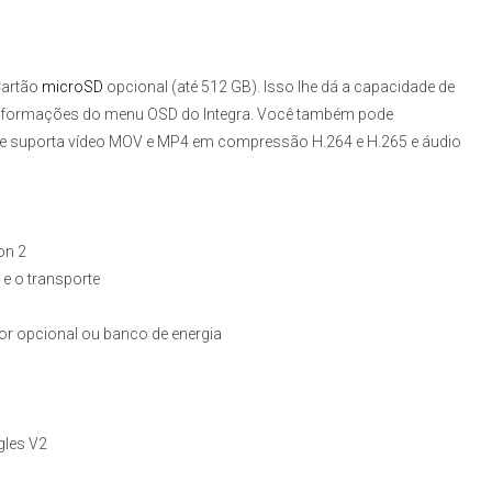
Cartão
microSD
opcional (até 512 GB). Isso lhe dá a capacidade de
informações do menu OSD do Integra. Você também pode
. Ele suporta vídeo MOV e MP4 em compressão H.264 e H.265 e áudio
on 2
 e o transporte
or opcional ou banco de energia
gles V2