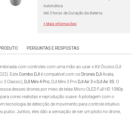
Automática
Até 2 horas de Duração da Bateria
Certificação TUV Rheinland Low Blue Light
+ Mais informações
Suporta Dioptrias de -8.0 a +2.0
11x Pares Inserções de Lentes Incluídas
Homologação Anatel 00761-23-07248
 PRODUTO
PERGUNTAS E RESPOSTAS
combinada com controles com uma mão ao usar o
Kit Óculos DJI
1022)
. Este
Combo DJI
é compatível com os
Drones DJI
Avata,
c 3 Classic),
DJI Mini 4 Pro
, DJI Mini 3 Pro
DJI Air 3
e
DJI Air 3S
. O
essoa desses drones por meio de telas Micro-OLED Full HD 1080p
para cores realistas e reprodução suave. A pilotagem com
o
 tecnologia de detecção de movimento para controle intuitivo
u pulso. Juntos, eles dão a sensação de ser um piloto no drone,