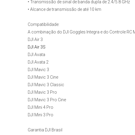
• Transmissão de sinal de banda dupla de 2.4/5.8 GHz
• Alcance de transmissão de até 10 km
Compatibilidade:
A combinação do DJI Goggles Integra e do Controle RC 
DJI Air 3
DJI Air 3S
DJI Avata
DJI Avata 2
DJI Mavic 3
DJI Mavic 3 Cine
DJI Mavic 3 Classic
DJI Mavic 3 Pro
DJI Mavic 3 Pro Cine
DJI Mini 4 Pro
DJI Mini 3 Pro
Garantia DJI Brasil