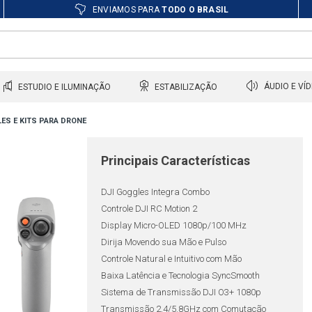
ENVIAMOS PARA
TODO O BRASIL
ESTUDIO E ILUMINAÇÃO
ESTABILIZAÇÃO
ÁUDIO E VÍ
ES E KITS PARA DRONE
Principais Características
DJI Goggles Integra Combo
Controle DJI RC Motion 2
Display Micro-OLED 1080p/100 MHz
Dirija Movendo sua Mão e Pulso
Controle Natural e Intuitivo com Mão
Baixa Latência e Tecnologia SyncSmooth
Sistema de Transmissão DJI O3+ 1080p
Transmissão 2.4/5.8GHz com Comutação