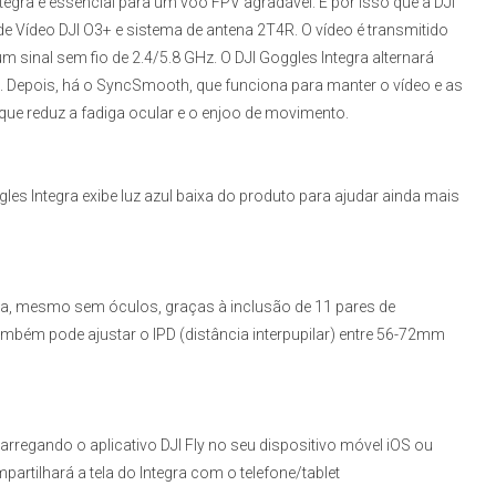
ntegra
é essencial para um voo FPV agradável. É por isso que a DJI
 Vídeo DJI O3+ e sistema de antena 2T4R. O vídeo é transmitido
sinal sem fio de 2.4/5.8 GHz. O DJI Goggles Integra alternará
e. Depois, há o SyncSmooth, que funciona para manter o vídeo e as
que reduz a fadiga ocular e o enjoo de movimento.
les Integra
exibe luz azul baixa do produto para ajudar ainda mais
a, mesmo sem óculos, graças à inclusão de 11 pares de
também pode ajustar o IPD (distância interpupilar) entre 56-72mm
regando o aplicativo DJI Fly no seu dispositivo móvel iOS ou
partilhará a tela do Integra com o telefone/tablet