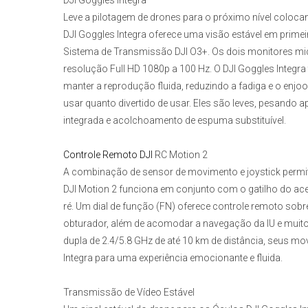
DJI Goggles Integra
Leve a pilotagem de drones para o próximo nível coloca
DJI Goggles Integra
oferece uma visão estável em primei
Sistema de Transmissão DJI O3+. Os dois monitores mic
resolução Full HD 1080p a 100 Hz. O
DJI Goggles Integra
manter a reprodução fluida, reduzindo a fadiga e o enjoo
usar quanto divertido de usar. Eles são leves, pesando 
integrada e acolchoamento de espuma substituível.
Controle Remoto DJI
RC Motion 2
A combinação de sensor de movimento e joystick permite
DJI Motion 2
funciona em conjunto com o gatilho do ace
ré. Um dial de função (FN) oferece controle remoto sob
obturador, além de acomodar a navegação da IU e mui
dupla de 2.4/5.8 GHz de até 10 km de distância, seus m
Integra para uma experiência emocionante e fluida.
Transmissão de Vídeo Estável