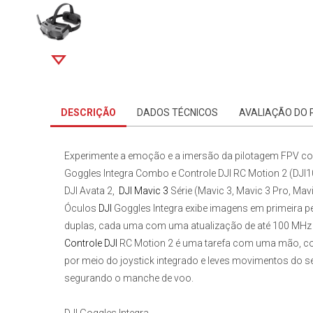
DESCRIÇÃO
DADOS TÉCNICOS
AVALIAÇÃO DO
Experimente a emoção e a imersão da pilotagem FPV 
Goggles Integra Combo e Controle DJI RC Motion 2 (DJI
DJI Avata 2,
DJI Mavic 3
Série (Mavic 3, Mavic 3 Pro, Mavi
Óculos
DJI
Goggles Integra
exibe imagens em primeira p
duplas, cada uma com uma atualização de até 100 MHz 
Controle DJI
RC Motion 2
é uma tarefa com uma mão, com
por meio do joystick integrado e leves movimentos do se
segurando o manche de voo.