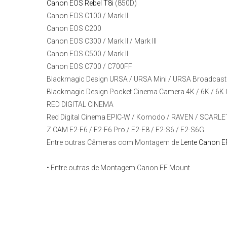
Canon EOS Rebel T8i
(850D)
Canon EOS C100 / Mark II
Canon EOS C200
Canon EOS C300 / Mark II / Mark III
Canon EOS C500 / Mark II
Canon EOS C700 / C700FF
Blackmagic Design URSA / URSA Mini / URSA Broadcast
Blackmagic Design Pocket Cinema Camera 4K / 6K / 6K 
RED DIGITAL CINEMA
Red Digital Cinema EPIC-W / Komodo / RAVEN / SCARL
Z CAM E2-F6 / E2-F6 Pro / E2-F8 / E2-S6 / E2-S6G
Entre outras Câmeras com Montagem de
Lente Canon E
• Entre outras de Montagem Canon EF Mount.