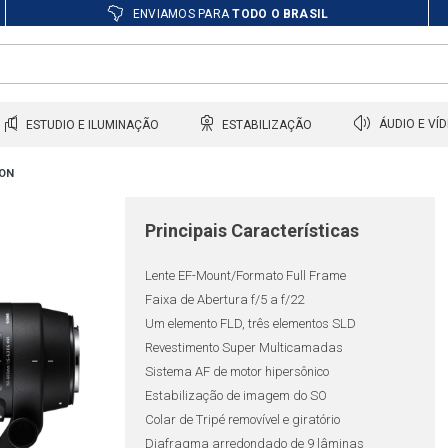
ENVIAMOS PARA
TODO O BRASIL
ESTUDIO E ILUMINAÇÃO
ESTABILIZAÇÃO
ÁUDIO E VÍ
NON
Principais Características
Lente EF-Mount/Formato Full Frame
Faixa de Abertura f/5 a f/22
Um elemento FLD, três elementos SLD
Revestimento Super Multicamadas
Sistema AF de motor hipersônico
Estabilização de imagem do SO
Colar de Tripé removível e giratório
Diafragma arredondado de 9 lâminas