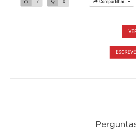
7
0
Compartilhar...
VE
ESCREVER
Perguntas