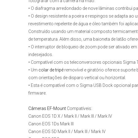
fotografar com a câmera na mão.
• O diafragma arredondado de nove lâminas contribui pa
• O design resistente a poeira e respingos se adapta ao
revestimento repelente de água e óleo também foi aplica
Construído usando um material composto termicamente 
de temperatura. Além disso, uma baioneta de latão ofer
• O interruptor de bloqueio de zoom pode ser ativado em 
indesejados.
• Compatível com os teleconversores opcionais Sigma T
• Um
colar de tripé
removível e giratório oferece suporte
com orientações de disparo vertical ou horizontal.
• Esta é compatível com o Sigma USB Dock opcional para a
firmware.
Câmeras EF-Mount
Compatíveis:
Canon EOS 1D X / Mark II / Mark III / Mark IV
Canon EOS 1Ds Mark III
Canon EOS 5D Mark II / Mark III / Mark IV