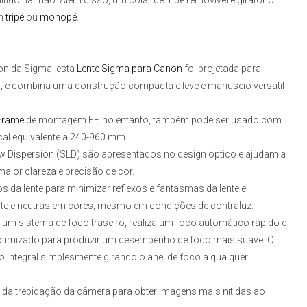
tido na mão. Além disso, um colar de tripé removível e giratório
um
tripé
ou
monopé
.
ion da Sigma, esta
Lente Sigma para Canon
foi projetada para
o, e combina uma construção compacta e leve e manuseio versátil
Frame
de montagem EF
, no entanto, também pode ser usado com
cal equivalente a 240-960 mm.
ow Dispersion (SLD) são apresentados no design óptico e ajudam a
aior clareza e precisão de cor.
s da lente para minimizar reflexos e fantasmas da lente e
ste e neutras em cores, mesmo em condições de contraluz.
um sistema de foco traseiro, realiza um foco automático rápido e
otimizado para produzir um desempenho de foco mais suave. O
ntegral simplesmente girando o anel de foco a qualquer
a da trepidação da câmera para obter imagens mais nítidas ao