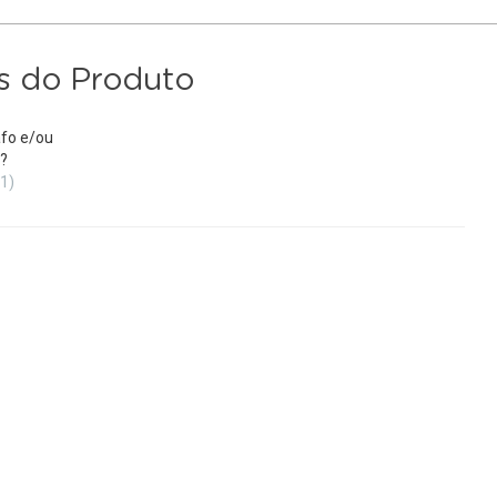
s do Produto
fo e/ou
?
(1)