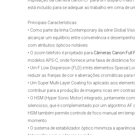
trepidação da
Câmera Canon EF
para um disparo mais ní
está incluído para se adequar ao trabalho em cima de 
Principais Características:
• Como parte da linha Contemporary da série Global Vis
alcançar um equilíbrio entre conveniência e desempenh
com atributos ópticos notáveis.
• O zoom telefoto é projetado para
Câmeras Canon Full 
modelos APS-C, onde fornece uma faixa de distância fo
• Um F Low Dispersion (FLD) e três elementos Special L
reduzir as franjas de cor e aberrações cromáticas para m
• Um Super Multi-Layer Coating foi aplicado aos elemento
contribuir para a produção de imagens ricas em contra
• O HSM (Hyper Sonic Motor) integrado, juntamente com 
silencioso, que é complementado por um algoritmo AF 
HSM também permite controle de foco manual em tempo i
momento.
• O sistema de estabilizador óptico minimiza a aparênci