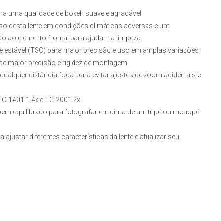
ra uma qualidade de bokeh suave e agradável.
 uso desta lente em condições climáticas adversas e um
do ao elemento frontal para ajudar na limpeza.
estável (TSC) para maior precisão e uso em amplas variações
ece maior precisão e rigidez de montagem.
qualquer distância focal para evitar ajustes de zoom acidentais e
C-1401 1.4x e TC-2001 2x.
 bem equilibrado para fotografar em cima de um tripé ou monopé
justar diferentes características da lente e atualizar seu