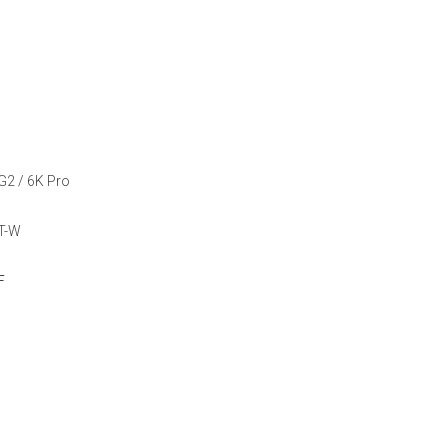
G2 / 6K Pro
ET-W
F