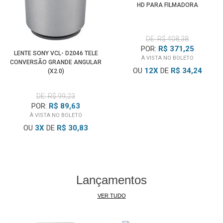
HD PARA FILMADORA
DE: R$ 408,38
POR:
R$ 371,25
LENTE SONY VCL- D2046 TELE
À VISTA NO BOLETO
CONVERSÃO GRANDE ANGULAR
OU
12
X
DE
R$ 34,24
(X2.0)
DE: R$ 99,23
POR:
R$ 89,63
À VISTA NO BOLETO
OU
3
X
DE
R$ 30,83
Lançamentos
VER TUDO