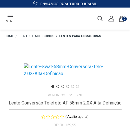
ENVIAMOS PARA
TODO O BRASIL
0
MENU
LENTES E ACESSÓRIOS
LENTES PARA FILMADORAS
WORLDVIEW
1260
Lente Conversão Telefoto AF 58mm 2.0X Alta Definição
(
)
Avalie agora!
R$ 169,99