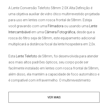
A
Lente Conversão Telefoto 58mm 2.0X Alta Definição
é
uma objetiva auxiliar de vidro ótico multirrevestido projetada
para uso em lentes com rosca frontal de 58mm. Esteja
você gravando com uma
Filmadora
ou usando uma
Lente
Intercambiável
em uma
Câmera Fotográfica
, desde que a
rosca do filtro seja de 58mm, este equipamento adicional
multiplicará a distância focal da lente hospedeira em 2,0x.
Esta
Lente Telefoto
de 58mm,
foi desenvolvida para atender
aos mais altos padrões ópticos, seu corpo pode ser
facilmente instalado em lentes com rosca frontal de 58mm,
além disso, ela mantém a capacidade de foco automático e
é compatível com infravermelho. O multirrevestimento
reduz o efeito fantasma e o excesso de brilho, promovendo
imagens sem distorção e sem vinheta.
VER MAIS
Principais Características: