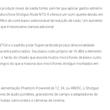
 produzir níveis de saída fortes sem ter que aplicar ganho extremo
Microfone Shotgun Rode NTG-4
oferece um som quente devido em
filtro de corte baixo selecionável de redução de ruído. Um aumento
que é necessária clareza adicional.
 NTG4
e o padrão polar Supercardioide produz direcionalidade
 entra pelos lados. Seu baixo ruído próprio de 16 dBA e elemento
 fardo do chiado que assola muitos microfones de baixo custo.
 longos do que a maioria dos microfones shotgun montados em
 alimentação Phantom Powered de 12, 24, ou 48VDC, o
Shotgun
es de áudio portáteis, gravadores de campo e adaptadores de
muitas camcorders e câmeras de cinema.