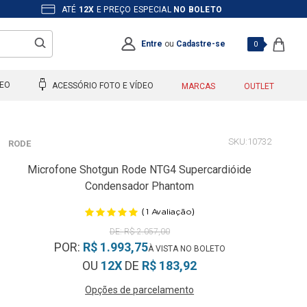
ATÉ
12X
E PREÇO ESPECIAL
NO BOLETO
Entre
ou
Cadastre-se
0
DEO
ACESSÓRIO FOTO E VÍDEO
MARCAS
OUTLET
10732
RODE
Microfone Shotgun Rode NTG4 Supercardióide
Condensador Phantom
(
)
1
Avaliação
R$ 2.057,00
POR:
R$ 1.993,75
OU
12X
DE
R$ 183,92
Opções de parcelamento