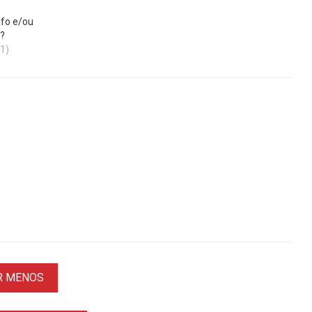
fo e/ou
?
(1)
R MENOS