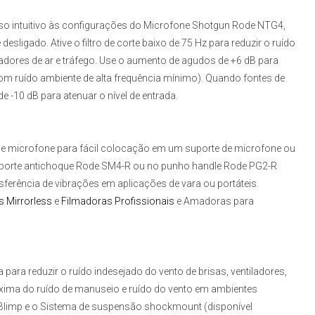
o intuitivo às configurações do
Microfone Shotgun Rode NTG4,
igado. Ative o filtro de corte baixo de 75 Hz para reduzir o ruído
dores de ar e tráfego. Use o aumento de agudos de +6 dB para
 com ruído ambiente de alta frequência mínimo). Quando fontes de
 -10 dB para atenuar o nível de entrada.
 de microfone para fácil colocação em um suporte de microfone ou
porte antichoque Rode SM4-R ou no punho handle Rode PG2-R
ferência de vibrações em aplicações de vara ou portáteis.
 Mirrorless
e
Filmadoras Profissionais
e Amadoras para
ra reduzir o ruído indesejado do vento de brisas, ventiladores,
xima do ruído de manuseio e ruído do vento em ambientes
limp e o Sistema de suspensão shockmount (disponível