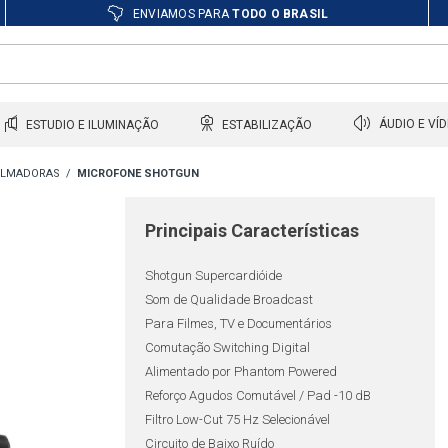
ENVIAMOS PARA
TODO O BRASIL
ESTUDIO E ILUMINAÇÃO
ESTABILIZAÇÃO
ÁUDIO E VÍ
FILMADORAS
MICROFONE SHOTGUN
Principais Características
Shotgun Supercardióide
Som de Qualidade Broadcast
Para Filmes, TV e Documentários
Comutação Switching Digital
Alimentado por Phantom Powered
Reforço Agudos Comutável / Pad -10 dB
Filtro Low-Cut 75 Hz Selecionável
Circuito de Baixo Ruído