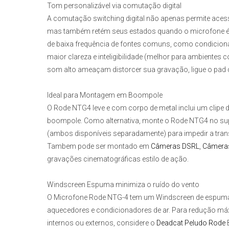
Tom personalizável via comutação digital
A comutação switching digital não apenas permite acess
mas também retém seus estados quando o microfone é desl
de baixa frequência de fontes comuns, como condiciona
maior clareza e inteligibilidade (melhor para ambientes
som alto ameaçam distorcer sua gravação, ligue o pad de
Ideal para Montagem em Boompole
O
Rode NTG4
leve e com corpo de metal inclui um clipe
boompole. Como alternativa, monte o
Rode NTG4
no su
(ambos disponíveis separadamente) para impedir a trans
Tambem pode ser montado em
Câmeras DSRL
,
Câmeras
gravações cinematográficas estilo de ação.
Windscreen Espuma minimiza o ruído do vento
O
Microfone Rode NTG-4
tem um Windscreen de espuma pa
aquecedores e condicionadores de ar. Para redução má
internos ou externos, considere o
Deadcat Peludo Rode
B