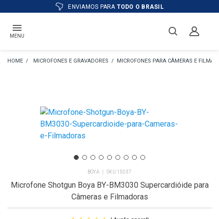
ATÉ
12X
E PREÇO ESPECIAL
NO BOLETO
MENU
MICROFONES E GRAVADORES
MICROFONES PARA CÂMERAS E FILMA
BOYA
15037
Microfone Shotgun Boya BY-BM3030 Supercardióide para
Câmeras e Filmadoras