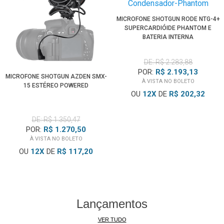
MICROFONE SHOTGUN RODE NTG-4+
SUPERCARDIÓIDE PHANTOM E
BATERIA INTERNA
DE: R$ 2.283,88
POR:
R$ 2.193,13
MICROFONE SHOTGUN AZDEN SMX-
À VISTA NO BOLETO
15 ESTÉREO POWERED
OU
12
X
DE
R$ 202,32
DE: R$ 1.350,47
POR:
R$ 1.270,50
À VISTA NO BOLETO
OU
12
X
DE
R$ 117,20
Lançamentos
VER TUDO