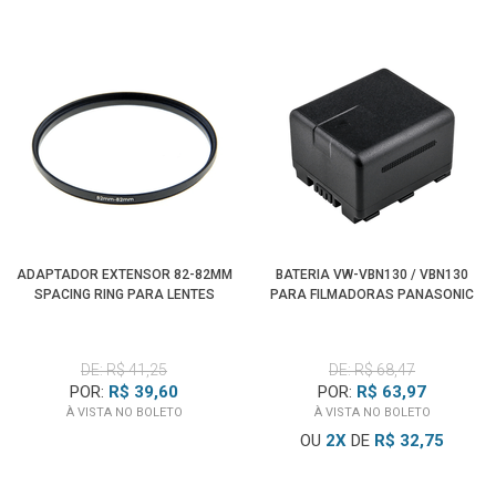
ADAPTADOR EXTENSOR 82-82MM
BATERIA VW-VBN130 / VBN130
SPACING RING PARA LENTES
PARA FILMADORAS PANASONIC
DE: R$ 41,25
DE: R$ 68,47
POR:
R$ 39,60
POR:
R$ 63,97
À VISTA NO BOLETO
À VISTA NO BOLETO
OU
2
X
DE
R$ 32,75