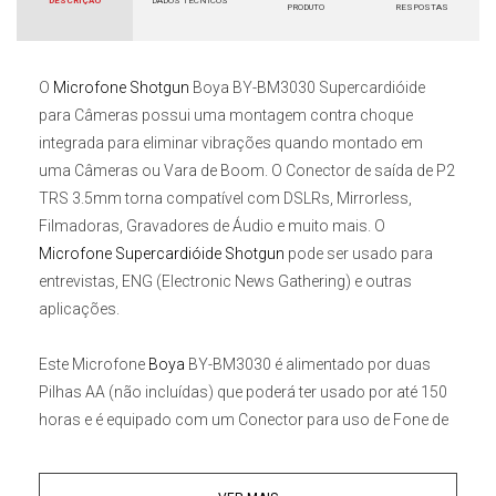
DESCRIÇÃO
DADOS TÉCNICOS
PRODUTO
RESPOSTAS
O
Microfone Shotgun
Boya BY-BM3030 Supercardióide
para Câmeras
possui uma montagem contra choque
integrada para eliminar vibrações quando montado em
uma Câmeras ou Vara de Boom. O Conector de saída de P2
TRS 3.5mm torna compatível com DSLRs, Mirrorless,
Filmadoras, Gravadores de Áudio e muito mais. O
Microfone Supercardióide Shotgun
pode ser usado para
entrevistas, ENG (Electronic News Gathering) e outras
aplicações.
Este
Microfone
Boya
BY-BM3030
é alimentado por duas
Pilhas AA (não incluídas) que poderá ter usado por até 150
horas e é equipado com um Conector para uso de Fone de
ouvido embutido que permite monitorar em tempo real.
Além disso, a cápsula condensadora unidirecional irá