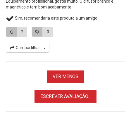
Equipamento profissional, gostei muito. O difusor branco é
• Especialmente adequado para fotografia, filmagens,
magnético e tem bom acabamento.
transmissão ao vivo, natureza, microfilme, gravação de
Sim, recomendaria este produto a um amigo
vídeo e outros fins.
2
0
* Tripé Stand de Iluminação não acompanha, vendido
separadamente.
Compartilhar...
VER MENOS
ESCREVER AVALIAÇÃO...