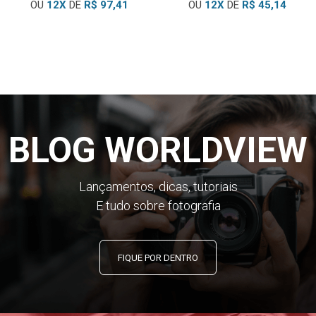
OU
12
X
DE
R$ 97,41
OU
12
X
DE
R$ 45,14
BLOG WORLDVIEW
Lançamentos, dicas, tutoriais
E tudo sobre fotografia
FIQUE POR DENTRO