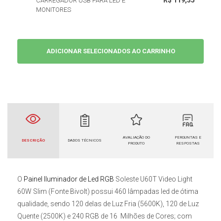
R$ 119,35
CARREGADOR USB PARA LED E
MONITORES
ADICIONAR SELECIONADOS AO CARRINHO
AVALIAÇÃO DO
PERGUNTAS E
DESCRIÇÃO
DADOS TÉCNICOS
PRODUTO
RESPOSTAS
O
Painel Iluminador de Led RGB
Soleste U60T Video Light
60W Slim (Fonte Bivolt)
possui 460 lâmpadas led de ótima
qualidade, sendo 120 delas de Luz Fria (5600K), 120 de Luz
Quente (2500K) e 240 RGB de 16 Milhões de Cores; com