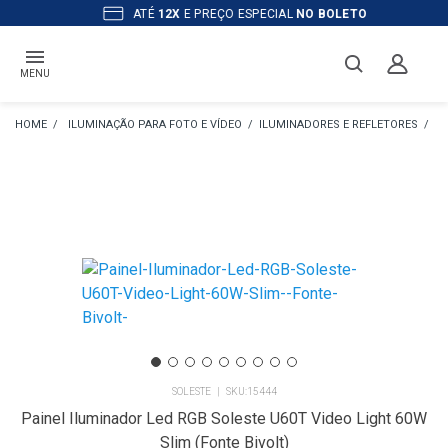
ATÉ
12X
E PREÇO ESPECIAL
NO BOLETO
MENU
ILUMINAÇÃO PARA FOTO E VÍDEO
ILUMINADORES E REFLETORES
IL
SOLESTE
15444
Painel Iluminador Led RGB Soleste U60T Video Light 60W
Slim (Fonte Bivolt)