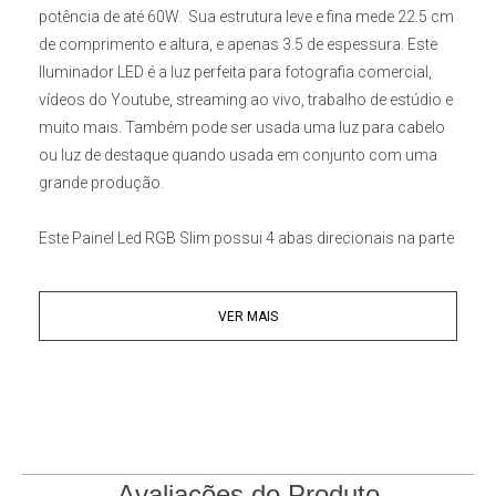
potência de até 60W. Sua estrutura leve e fina mede 22.5 cm
de comprimento e altura, e apenas 3.5 de espessura. Este
Iluminador LED é a luz perfeita para fotografia comercial,
vídeos do Youtube, streaming ao vivo, trabalho de estúdio e
muito mais. Também pode ser usada uma luz para cabelo
ou luz de destaque quando usada em conjunto com uma
grande produção.
Este
Painel Led RGB Slim
possui 4 abas direcionais na parte
frontal e um menu de operação LCD que é prático e fácil de
utilizar, permitindo ajustes de sua intensidade de luz de 0a
VER MAIS
100% e de temperatura de cor de 2500K a 8500K, e RA alto
de 95. O Modo RGB suporta até 16 milhões de cores
combinadas, e ainda possui modo de cena suporta 20
tipos de efeitos de simulação.
Ângulo de iluminação ajustável de 360 graus
Equipado com um suporte profissional em forma de U,
Avaliações do Produto