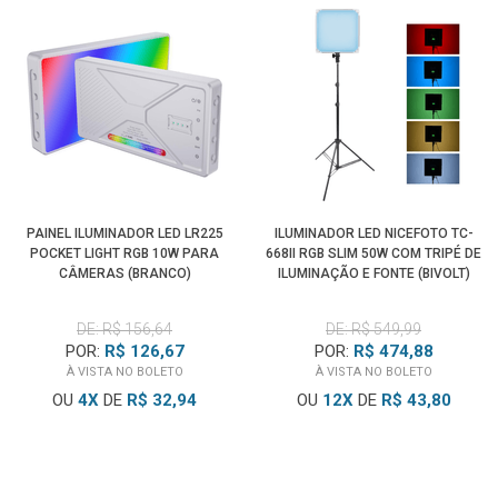
PAINEL ILUMINADOR LED LR225
ILUMINADOR LED NICEFOTO TC-
POCKET LIGHT RGB 10W PARA
668II RGB SLIM 50W COM TRIPÉ DE
CÂMERAS (BRANCO)
ILUMINAÇÃO E FONTE (BIVOLT)
DE: R$ 156,64
DE: R$ 549,99
POR:
R$ 126,67
POR:
R$ 474,88
À VISTA NO BOLETO
À VISTA NO BOLETO
OU
4
X
DE
R$ 32,94
OU
12
X
DE
R$ 43,80