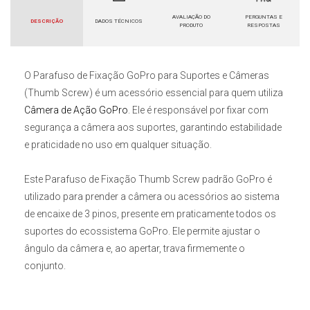
AVALIAÇÃO DO
PERGUNTAS E
DESCRIÇÃO
DADOS TÉCNICOS
PRODUTO
RESPOSTAS
O
Parafuso de Fixação GoPro para Suportes e Câmeras
(Thumb Screw)
é um acessório essencial para quem utiliza
Câmera de Ação GoPro
. Ele é responsável por fixar com
segurança a câmera aos suportes, garantindo estabilidade
e praticidade no uso em qualquer situação.
Este
Parafuso de Fixação Thumb Screw padrão GoPro
é
utilizado para prender a câmera ou acessórios ao sistema
de encaixe de 3 pinos, presente em praticamente todos os
suportes do ecossistema GoPro. Ele permite ajustar o
ângulo da câmera e, ao apertar, trava firmemente o
conjunto.
Seu design com cabeça em formato de estrela (thumb