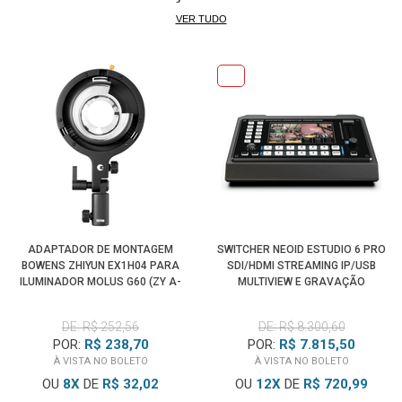
VER TUDO
ADAPTADOR DE MONTAGEM
SWITCHER NEOID ESTUDIO 6 PRO
BOWENS ZHIYUN EX1H04 PARA
SDI/HDMI STREAMING IP/USB
ILUMINADOR MOLUS G60 (ZY A-
MULTIVIEW E GRAVAÇÃO
MOUNT)
EXTERNA
DE: R$ 252,56
DE: R$ 8.300,60
POR:
R$ 238,70
POR:
R$ 7.815,50
À VISTA NO BOLETO
À VISTA NO BOLETO
OU
8
X
DE
R$ 32,02
OU
12
X
DE
R$ 720,99