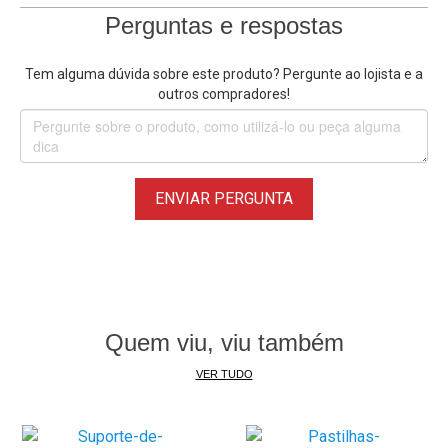
acessórios como o Quick Release Buckle, não sendo
Perguntas e respostas
possível utilizar o suporte sem ele.
Tem alguma dúvida sobre este produto? Pergunte ao lojista e a
Como usar
outros compradores!
• Posicione a câmera ou acessório entre os pinos do
suporte
• Alinhe os furos dos pinos
• Insira o parafuso atravessando o conjunto
ENVIAR PERGUNTA
• Rosqueie manualmente até travar firmemente
• Ajuste o ângulo desejado antes do aperto final
Dica:
para atividades com muita vibração, aperte bem firme
ou utilize chave compatível (se o modelo permitir).
Quem viu, viu também
Principais Características:
• Parafuso padrão GoPro (Thumb Screw)
VER TUDO
• Fixação segura para câmeras e suportes
• Cabeça em formato estrela para aperto manual
• Eixo metálico interno resistente