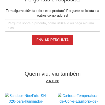
usado em ensaios fotográficos, gravações de
vídeo, podcasts e transmissões ao vivo.
Tem alguma dúvida sobre este produto? Pergunte ao lojista e a
outros compradores!
Design e Qualidade de Construção
Fabricado em liga de alumínio leve e durável, o
Refletor para
Iluminação
Bowens
combina resistência estrutural com
excelente dissipação de calor. Seu corpo robusto oferece
ENVIAR PERGUNTA
longa vida útil mesmo em uso contínuo, enquanto o
acabamento externo preto evita reflexos indesejados
durante as gravações. Compacto e fácil de manusear, mede
35x18,5cm e pesa apenas 250g, o que o torna perfeito para
transporte e montagem rápida em qualquer estúdio.
Quem viu, viu também
Principais Características:
VER TUDO
• Refletor de Fundo Backlight Profissional, fornece feixe de
luz preciso em forma de leque
• Design oval com interior prateado de alta
reflexão, concentra e direciona a propagação de luz