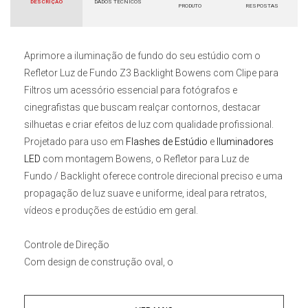
DESCRIÇÃO
DADOS TÉCNICOS
PRODUTO
RESPOSTAS
Aprimore a iluminação de fundo do seu estúdio com o
Refletor Luz de Fundo Z3 Backlight Bowens com Clipe para
Filtros
um acessório essencial para fotógrafos e
cinegrafistas que buscam realçar contornos, destacar
silhuetas e criar efeitos de luz com qualidade profissional.
Projetado para uso em
Flashes de Estúdio
e
Iluminadores
LED
com montagem Bowens, o
Refletor para Luz de
Fundo
/
Backlight
oferece controle direcional preciso e uma
propagação de luz suave e uniforme, ideal para retratos,
vídeos e produções de estúdio em geral.
Controle de Direção
Com design de construção oval, o
Refletor
Backlight
para Luz de Fundo
concentra e direciona
a luz de forma mais eficiente, permitindo destacar áreas