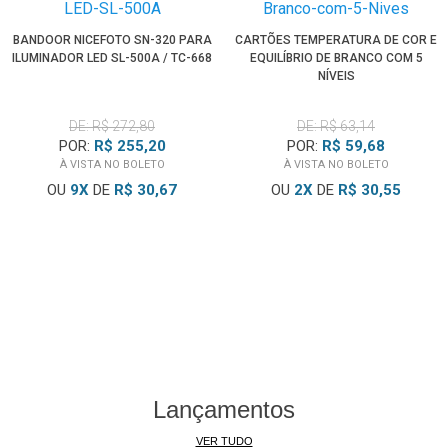
• Montagem Bowens, compatível com Flashes de Estúdio e
Luz Contínua LED
BANDOOR NICEFOTO SN-320 PARA
CARTÕES TEMPERATURA DE COR E
ILUMINADOR LED SL-500A / TC-668
EQUILÍBRIO DE BRANCO COM 5
• Fácil de encaixar e remover, acessório prático para
NÍVEIS
estúdio profissional ou amador
• Feito de liga de alumínio de alta qualidade, material sólido e
DE: R$ 272,80
DE: R$ 63,14
durável
POR:
R$ 255,20
POR:
R$ 59,68
• Ideal para retratos, vídeos, transmissões ao vivo, podcast
À VISTA NO BOLETO
À VISTA NO BOLETO
e produções de estúdio em geral.
OU
9
X
DE
R$ 30,67
OU
2
X
DE
R$ 30,55
*Obs.: Tripé de Estúdio ou Iluminador/Flash não estão
inclusos. Imagens ilustrativas.
Lançamentos
VER TUDO