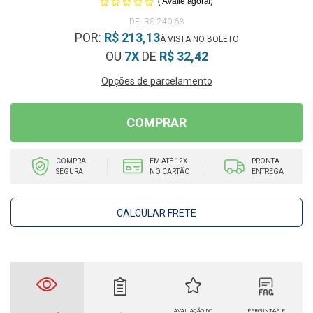
(
)
Avalie agora!
R$ 240,63
POR:
R$ 213,13
OU
7X
DE
R$ 32,42
Opções de parcelamento
COMPRAR
COMPRA
EM ATÉ 12X
PRONTA
SEGURA
NO CARTÃO
ENTREGA
CALCULAR FRETE
AVALIAÇÃO DO
PERGUNTAS E