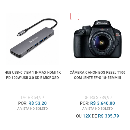
HUB USB-C 7 EM 1 B-MAX HDMI 4K
CÂMERA CANON EOS REBEL T100
PD 100W USB 3.0 SD E MICROSD
COM LENTE EF-S 18-55MM III
DE: R$ 54,99
DE: R$ 3.739,99
POR:
R$ 53,20
POR:
R$ 3.640,00
À VISTA NO BOLETO
À VISTA NO BOLETO
OU
12
X
DE
R$ 335,79