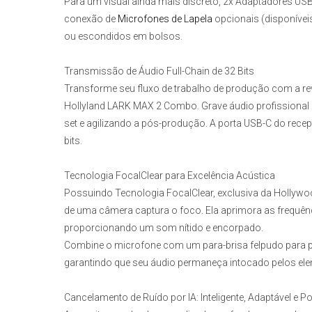
Para um visual ainda mais discreto, 2x Adaptadores U
conexão de
Microfones de Lapela
opcionais (disponíve
ou escondidos em bolsos.
Transmissão de Áudio Full-Chain de 32 Bits
Transforme seu fluxo de trabalho de produção com a rev
Hollyland LARK MAX 2 Combo
. Grave áudio profissional
set e agilizando a pós-produção. A porta USB-C do recepto
bits.
Tecnologia FocalClear para Excelência Acústica
Possuindo Tecnologia FocalClear, exclusiva da Hollywoo
de uma câmera captura o foco. Ela aprimora as frequênc
proporcionando um som nítido e encorpado.
Combine o microfone com um para-brisa felpudo para pro
garantindo que seu áudio permaneça intocado pelos el
Cancelamento de Ruído por IA: Inteligente, Adaptável e 