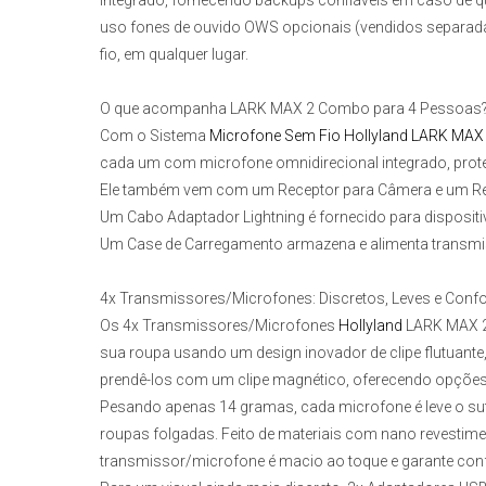
integrado, fornecendo backups confiáveis em caso de q
uso fones de ouvido OWS opcionais (vendidos separad
fio, em qualquer lugar.
O que acompanha LARK MAX 2 Combo para 4 Pessoas
Com o
Sistema
Microfone Sem Fio
Hollyland LARK MA
cada um com microfone omnidirecional integrado, proteç
Ele também vem com um Receptor para Câmera e um Re
Um Cabo Adaptador Lightning é fornecido para dispositi
Um Case de Carregamento armazena e alimenta transmis
4x Transmissores/Microfones: Discretos, Leves e Confo
Os
4x Transmissores/Microfones
Hollyland
LARK MAX 
sua roupa usando um design inovador de clipe flutuante
prendê-los com um clipe magnético, oferecendo opções fl
Pesando apenas 14 gramas, cada microfone é leve o sufi
roupas folgadas. Feito de materiais com nano revestime
transmissor/microfone é macio ao toque e garante co