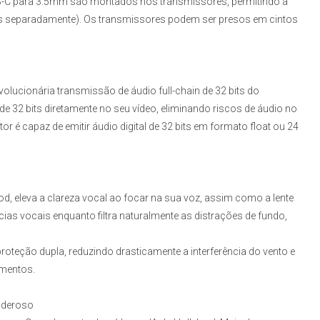
SB-C para 3.5mm são montados nos transmissores, permitindo a
is separadamente). Os transmissores podem ser presos em cintos
olucionária transmissão de áudio full-chain de 32 bits do
 de 32 bits diretamente no seu vídeo, eliminando riscos de áudio no
r é capaz de emitir áudio digital de 32 bits em formato float ou 24
d, eleva a clareza vocal ao focar na sua voz, assim como a lente
ias vocais enquanto filtra naturalmente as distrações de fundo,
teção dupla, reduzindo drasticamente a interferência do vento e
ementos.
Poderoso