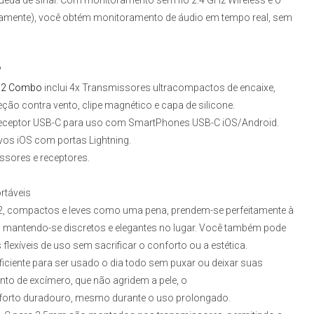
ueda de sinal. Com monitoramento sem fio 2.4 GHz Wireless e o
amente), você obtém monitoramento de áudio em tempo real, sem
?
X 2 Combo
inclui 4x Transmissores ultracompactos de encaixe,
ão contra vento, clipe magnético e capa de silicone.
ceptor USB-C para uso com SmartPhones USB-C iOS/Android.
vos iOS com portas Lightning.
sores e receptores.
rtáveis
2
, compactos e leves como uma pena, prendem-se perfeitamente à
, mantendo-se discretos e elegantes no lugar. Você também pode
exíveis de uso sem sacrificar o conforto ou a estética.
ciente para ser usado o dia todo sem puxar ou deixar suas
nto de excímero, que não agridem a pele, o
nforto duradouro, mesmo durante o uso prolongado.