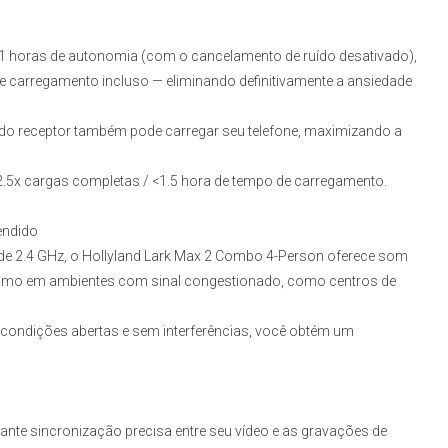
11 horas de autonomia (com o cancelamento de ruído desativado),
e carregamento incluso — eliminando definitivamente a ansiedade
o receptor também pode carregar seu telefone, maximizando a
 2.5x cargas completas / <1.5 hora de tempo de carregamento.
endido
a de 2.4 GHz, o Hollyland Lark Max 2 Combo 4-Person oferece som
mesmo em ambientes com sinal congestionado, como centros de
ondições abertas e sem interferências, você obtém um
ante sincronização precisa entre seu vídeo e as gravações de