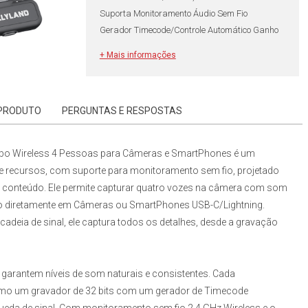
Suporta Monitoramento Áudio Sem Fio
Gerador Timecode/Controle Automático Ganho
Bateria do Transmissor até 11horas
+ Mais informações
Para Jornalismo Móvel/Criação Conteúdo
 PRODUTO
PERGUNTAS E RESPOSTAS
bo Wireless 4 Pessoas para Câmeras e SmartPhones
é um
o de recursos, com suporte para monitoramento sem fio, projetado
de conteúdo. Ele permite capturar quatro vozes na câmera com som
o diretamente em Câmeras ou SmartPhones USB-C/Lightning.
cadeia de sinal, ele captura todos os detalhes, desde a gravação
garantem níveis de som naturais e consistentes. Cada
mo um gravador de 32 bits com um gerador de Timecode