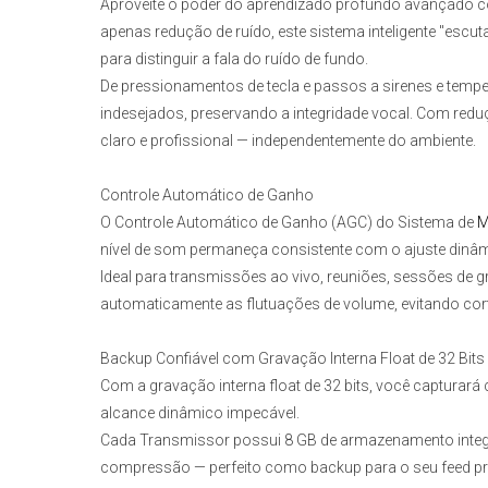
Aproveite o poder do aprendizado profundo avançado co
apenas redução de ruído, este sistema inteligente "es
para distinguir a fala do ruído de fundo.
De pressionamentos de tecla e passos a sirenes e temp
indesejados, preservando a integridade vocal. Com redu
claro e profissional — independentemente do ambiente.
Controle Automático de Ganho
O Controle Automático de Ganho (AGC) do
Sistema de
M
nível de som permaneça consistente com o ajuste dinâmic
Ideal para transmissões ao vivo, reuniões, sessões de
automaticamente as flutuações de volume, evitando cor
Backup Confiável com Gravação Interna Float de 32 Bits
Com a gravação interna float de 32 bits, você capturar
alcance dinâmico impecável.
Cada Transmissor possui 8 GB de armazenamento integ
compressão — perfeito como backup para o seu feed pri