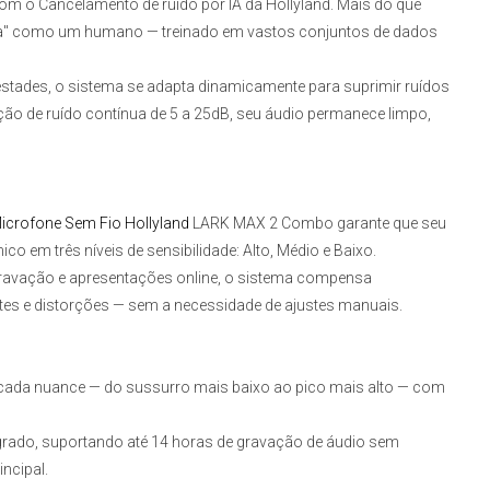
m o Cancelamento de ruído por IA da Hollyland. Mais do que
cuta" como um humano — treinado em vastos conjuntos de dados
estades, o sistema se adapta dinamicamente para suprimir ruídos
ção de ruído contínua de 5 a 25dB, seu áudio permanece limpo,
icrofone Sem Fio
Hollyland
LARK MAX 2 Combo
garante que seu
o em três níveis de sensibilidade: Alto, Médio e Baixo.
 gravação e apresentações online, o sistema compensa
tes e distorções — sem a necessidade de ajustes manuais.
á cada nuance — do sussurro mais baixo ao pico mais alto — com
rado, suportando até 14 horas de gravação de áudio sem
ncipal.