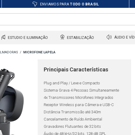
ENVIAMOS PARA
TODO O BRASIL
ESTUDIO E ILUMINAÇÃO
ESTABILIZAÇÃO
ÁUDIO E VÍ
FILMADORAS
MICROFONE LAPELA
Principais Características
Plug and Play / Leve e Compacto
Sistema Grava 4 Pessoas Simultaneamente
4x Transmissores Microfones Integrados
Receptor Wireless para Câmera e USB-C
Distância Transmissão até 340m
Cancelamento de Ruído Ambiental
Gravadores Flutuantes de 32 bits
Áudio de 48 kHz/32 bits, 128 dB SPL