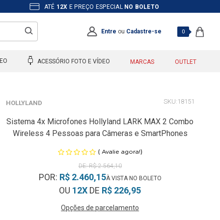
ATÉ
12X
E PREÇO ESPECIAL
NO BOLETO
Entre
ou
Cadastre-se
0
DEO
ACESSÓRIO FOTO E VÍDEO
MARCAS
OUTLET
18151
HOLLYLAND
Sistema 4x Microfones Hollyland LARK MAX 2 Combo
Wireless 4 Pessoas para Câmeras e SmartPhones
(
)
Avalie agora!
R$ 2.564,10
POR:
R$ 2.460,15
OU
12X
DE
R$ 226,95
Opções de parcelamento