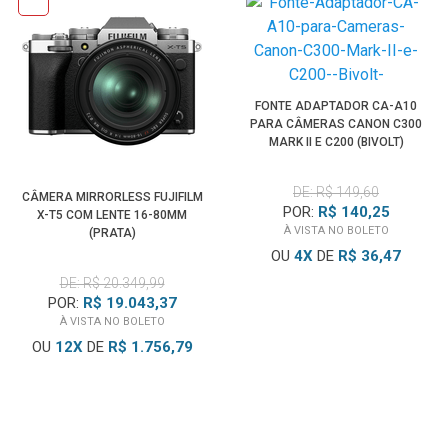
FONTE ADAPTADOR CA-A10
PARA CÂMERAS CANON C300
MARK II E C200 (BIVOLT)
DE: R$ 149,60
CÂMERA MIRRORLESS FUJIFILM
POR:
R$ 140,25
X-T5 COM LENTE 16-80MM
À VISTA NO BOLETO
(PRATA)
OU
4
X
DE
R$ 36,47
DE: R$ 20.349,99
POR:
R$ 19.043,37
À VISTA NO BOLETO
OU
12
X
DE
R$ 1.756,79