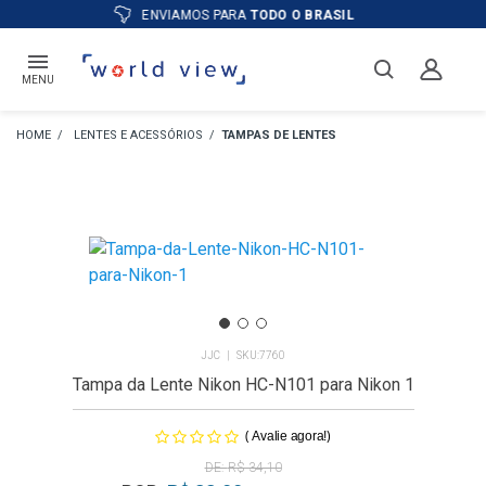
ATÉ
12X
E PREÇO ESPECIAL
NO BOLETO
MENU
LENTES E ACESSÓRIOS
TAMPAS DE LENTES
JJC
7760
Tampa da Lente Nikon HC-N101 para Nikon 1
(
)
Avalie agora!
R$ 34,10