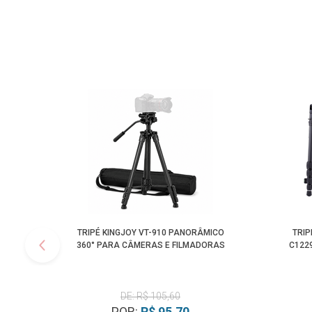
TRIPÉ KINGJOY VT-910 PANORÂMICO
TRIP
360° PARA CÂMERAS E FILMADORAS
C122
DE: R$ 105,60
POR:
R$ 95,70