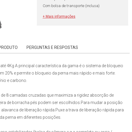
Com bolsa de transporte (inclusa)
+ Mais informações
 PRODUTO
PERGUNTAS E RESPOSTAS
até 4Kg
A principal característica da gama é o sistema de bloqueio
 em
20%
e permite o bloqueio da perna mais rápido e mais forte.
ínio e carbono.
 de
8
camadas cruzadas que maximiza a rigidez absorção de
eira de borracha pés podem ser escolhidos.Para mudar a posição
 alavanca de liberação rápida.Puxe a trava de liberação rápida para
cada perna em diferentes posições.