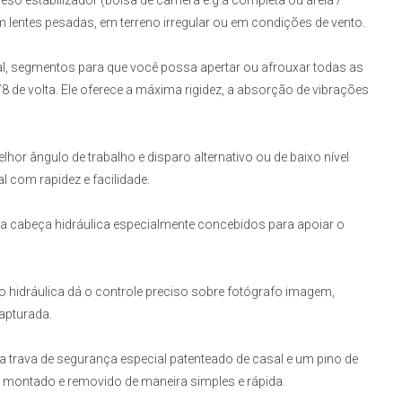
so estabilizador (bolsa de câmera e.g.a completa ou areia /
com lentes pesadas, em terreno irregular ou em condições de vento.
l, segmentos para que você possa apertar ou afrouxar todas as
/8
de volta. Ele oferece a máxima rigidez, a absorção de vibrações
lhor ângulo de trabalho e disparo alternativo ou de baixo nível
l com rapidez e facilidade.
a cabeça hidráulica especialmente concebidos para apoiar o
o hidráulica dá o controle preciso sobre fotógrafo imagem,
apturada.
 trava de segurança especial patenteado de casal e um pino de
r montado e removido de maneira simples e rápida.