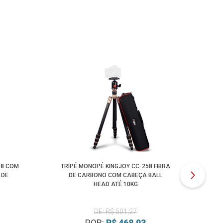
58 COM
TRIPÉ MONOPÉ KINGJOY CC-258 FIBRA
TRI
 DE
DE CARBONO COM CABEÇA BALL
HEAD ATÉ 10KG
DE: R$ 501,27
POR:
R$ 468,93