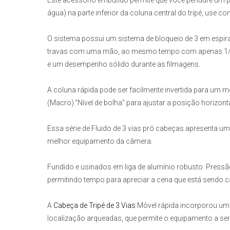
Este acessório embutido permite que você pendure um pe
água) na parte inferior da coluna central do tripé, use 
O sistema possui um sistema de bloqueio de
3
em espira
travas com uma mão, ao mesmo tempo com apenas
1
e um desempenho sólido durante as filmagens.
A coluna rápida pode ser facilmente invertida para um me
(Macro)."Nível de bolha" para ajustar a posição horizonta
Essa série de Fluido de
3
vias pró cabeças apresenta um
melhor equipamento da câmera.
Fundido e usinados em liga de alumínio robusto. Pressã
permitindo tempo para apreciar a cena que está sendo c
A
Cabeça de Tripé de 3 Vias
Móvel rápida incorporou uma
localização arqueadas, que permite o equipamento a se