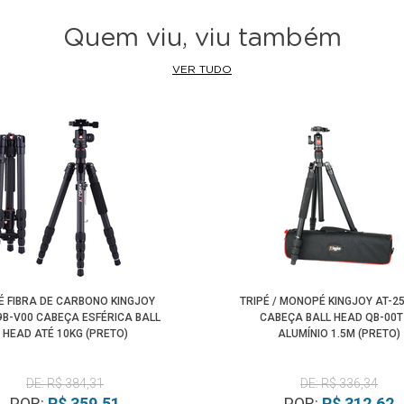
Quem viu, viu também
VER TUDO
É FIBRA DE CARBONO KINGJOY
TRIPÉ / MONOPÉ KINGJOY AT-2
9B-V00 CABEÇA ESFÉRICA BALL
CABEÇA BALL HEAD QB-00T
HEAD ATÉ 10KG (PRETO)
ALUMÍNIO 1.5M (PRETO)
DE: R$ 384,31
DE: R$ 336,34
POR:
R$ 359,51
POR:
R$ 312,62