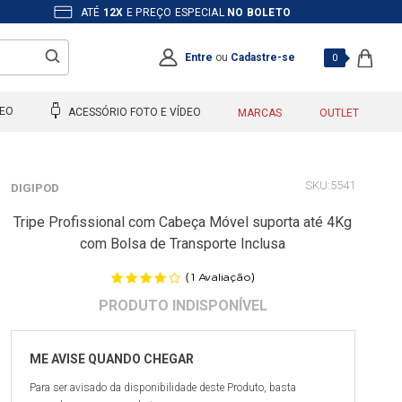
ATÉ
12X
E PREÇO ESPECIAL
NO BOLETO
Entre
ou
Cadastre-se
0
DEO
ACESSÓRIO FOTO E VÍDEO
MARCAS
OUTLET
5541
DIGIPOD
Tripe Profissional com Cabeça Móvel suporta até 4Kg
com Bolsa de Transporte Inclusa
(
)
1
Avaliação
Para ser avisado da disponibilidade deste Produto, basta