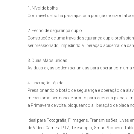
1. Nível de bolha
Com nível de bolha para ajustar a posição horizontal com
2. Fecho de segurança duplo
Construção de uma trava de segurança dupla profissiona
ser pressionado, Impedindo a liberação acidental da câ
3. Duas Mãos unidas
As duas alças podem ser unidas para operar com uma
4. Liberação rápida
Pressionando o botão de segurança e operação da alava
mecanismo permanece pronto para aceitar a placa, a m
a Primavera de volta, bloqueando a liberação de placa n
Ideal para Fotografia, Filmagens, Transmissões, Lives
de Vídeo, Câmera PTZ, Telescópio, SmartPhones e Tablet