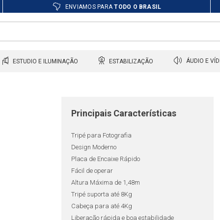
ENVIAMOS PARA
TODO O BRASIL
ESTUDIO E ILUMINAÇÃO
ESTABILIZAÇÃO
ÁUDIO E VÍ
Principais Características
Tripé para Fotografia
Design Moderno
Placa de Encaixe Rápido
Fácil de operar
Altura Máxima de 1,48m
Tripé suporta até 8Kg
Cabeça para até 4Kg
Liberação rápida e boa estabilidade