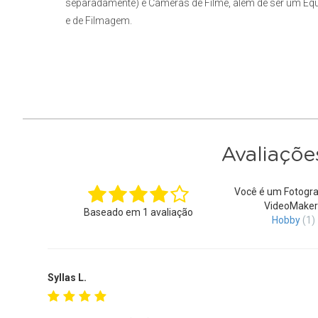
separadamente) e Câmeras de Filme, além de ser um Equ
e de Filmagem.
Avaliaçõe
Você é um Fotogra
VideoMaker
Baseado em
1
avaliação
Hobby
(1)
Syllas L.