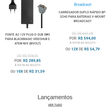
CARREGADOR DUPLO RÁPIDO BP-
2CHS PARA BATERIAS V-MOUNT
BROADCAST
DE: R$ 665,28
FONTE AC 12V PLUG D-SUB 3W3
POR:
R$ 594,00
PARA BLACKMAGIC VIDEOHUB E
À VISTA NO BOLETO
ATEM M/E (BIVOLT)
OU
12
X
DE
R$ 54,79
DE: R$ 308,55
POR:
R$ 289,85
À VISTA NO BOLETO
OU
10
X
DE
R$ 31,59
Lançamentos
VER TUDO