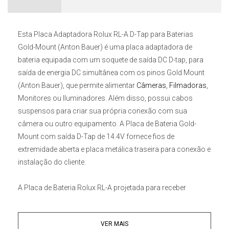
Esta
Placa Adaptadora Rolux RL-A D-Tap para Baterias
Gold-Mount (Anton Bauer)
é uma placa adaptadora de
bateria equipada com um soquete de saída DC D-tap, para
saída de energia DC simultânea com os pinos Gold Mount
(Anton Bauer), que permite alimentar
Câmeras
,
Filmadoras
,
Monitores ou Iluminadores. Além disso, possui cabos
suspensos para criar sua própria conexão com sua
câmera ou outro equipamento. A Placa de Bateria Gold-
Mount com saída D-Tap de 14.4V fornece fios de
extremidade aberta e placa metálica traseira para conexão e
instalação do cliente.
A
Placa de Bateria Rolux RL-A
projetada para receber
baterias profissionais Anton Bauer. O sistema se conecta à
parte traseira da maioria das Filmadoras e pode ser
VER MAIS
montado em qualquer dispositivo capaz de usar o suporte