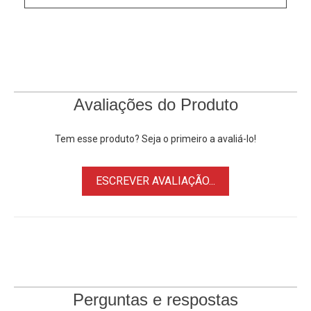
Anton Bauer. A estrutura e os pinos de energia garantem
uma conexão estável e confiável.
As Baterias Gold-Mount assim como as
Baterias V-Mount
são conhecidas por sua longa duração, o que permite que
você aproveite ao máximo seu Plate Adaptador Rolux RL-A.
Avaliações do Produto
Principais Características:
Tem esse produto? Seja o primeiro a avaliá-lo!
• Placa Adaptara Gold-Mount (Anton Bauer)
• Soquete de Saída D-Tap integrado 14.8V
ESCREVER AVALIAÇÃO...
• Placa metálica traseira aberta para instalação
• Fios de extremidade abertos para conexão personalizada
• Ideal para carregamento de Equipamentos Fotográficos e
Broadcast
Obs: Não acompanha cabos para conexão com
equipamentos.
Perguntas e respostas