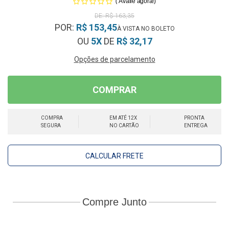
(
)
Avalie agora!
R$ 163,35
POR:
R$ 153,45
OU
5X
DE
R$ 32,17
Opções de parcelamento
COMPRAR
COMPRA
EM ATÉ 12X
PRONTA
SEGURA
NO CARTÃO
ENTREGA
CALCULAR FRETE
Compre Junto