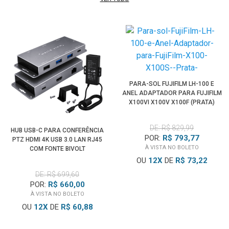
PARA-SOL FUJIFILM LH-100 E
ANEL ADAPTADOR PARA FUJIFILM
X100VI X100V X100F (PRATA)
DE: R$ 829,99
HUB USB-C PARA CONFERÊNCIA
POR:
R$ 793,77
PTZ HDMI 4K USB 3.0 LAN RJ45
À VISTA NO BOLETO
COM FONTE BIVOLT
OU
12
X
DE
R$ 73,22
DE: R$ 699,60
POR:
R$ 660,00
À VISTA NO BOLETO
OU
12
X
DE
R$ 60,88