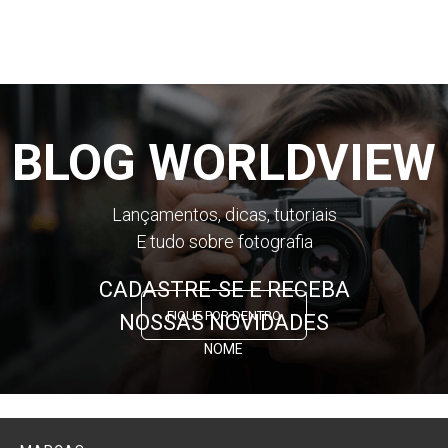
BLOG WORLDVIEW
Lançamentos, dicas, tutoriais
E tudo sobre fotografia
CADASTRE-SE E RECEBA
FIQUE POR DENTRO
NOSSAS NOVIDADES
NOME
E-MAIL