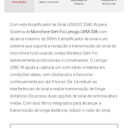
AVALIAÇÃO DO
PERGUNTAS E
DESCRIÇÃO
DADOS TÉCNICOS
PRODUTO
RESPOSTAS
Com este
Amplificador de Sinal LENSGO 338C-W para
Sistema de
Microfone Sem Fio Lensgo LWM-338
com
alcance máximo de 300m é amplificador de sinal é um
sistema que suporta a recepção e transmissão do sinal do
microfone host usando ondas Wireless Sem Fio
extremamente profissionais e convenientes. O Lensgo
338C-W ajuda a capturar um som nítido e realista em
condições ideais, sem obstáculos e funciona
continuamente por até 9 horas. Ele irá reduzir as
interferências de sinal e realize transmissão de longa
distância. Ele possui duas opções de sinal de sintonia alta e
média. Com dois filtros integrados para alcançar a
transmissão de longa distância, reduzir o ruído do sinal,
bateria interna recarregável e ajustes para diversos ângulos.