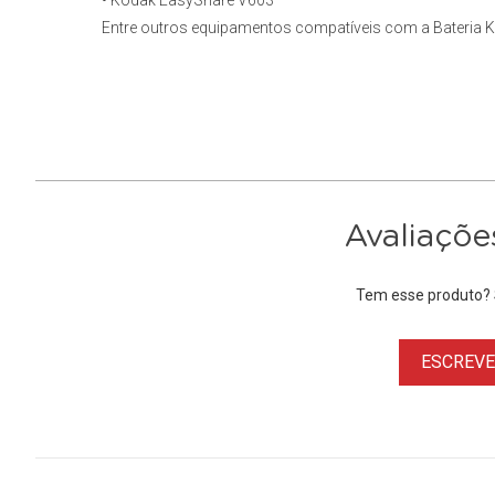
• Kodak EasyShare V603
Entre outros equipamentos compatíveis com a Bateria K
Avaliaçõe
Tem esse produto? S
ESCREVER