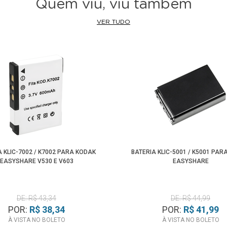
Quem viu, viu também
VER TUDO
A KLIC-7002 / K7002 PARA KODAK
BATERIA KLIC-5001 / K5001 PAR
EASYSHARE V530 E V603
EASYSHARE
DE: R$ 43,34
DE: R$ 44,99
POR:
R$ 38,34
POR:
R$ 41,99
À VISTA NO BOLETO
À VISTA NO BOLETO