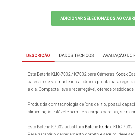
ADICIONAR SELECIONADOS AO CARR
DESCRIÇÃO
DADOS TÉCNICOS
AVALIAÇÃO DO
Esta
Bateria KLIC-7002 / K7002 para Câmeras
Kodak
Eas
bateria reserva, mantendo a câmera pronta para registrar
a dia. Compacta, leve e recarregável, oferece praticida
Produzida com tecnologia de íons de lítio, possui capa
alimentação estável e permite recargas parciais, sem apr
Esta
Bateria K7002
substitui a
Bateria Kodak
KLIC-7002,
Para garantir o carregamento correto e seguro, deve se