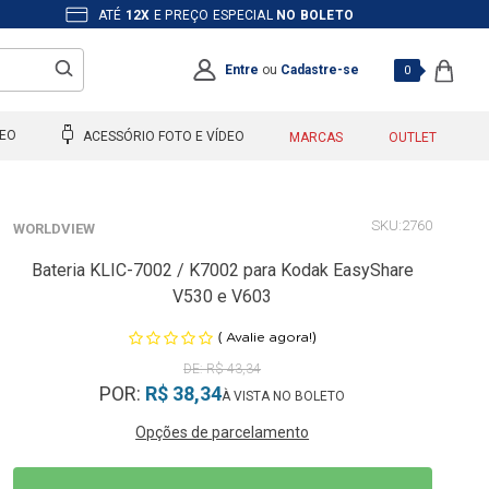
ATÉ
12X
E PREÇO ESPECIAL
NO BOLETO
Entre
ou
Cadastre-se
0
DEO
ACESSÓRIO FOTO E VÍDEO
MARCAS
OUTLET
2760
WORLDVIEW
Bateria KLIC-7002 / K7002 para Kodak EasyShare
V530 e V603
(
)
Avalie agora!
R$ 43,34
POR:
R$ 38,34
Opções de parcelamento