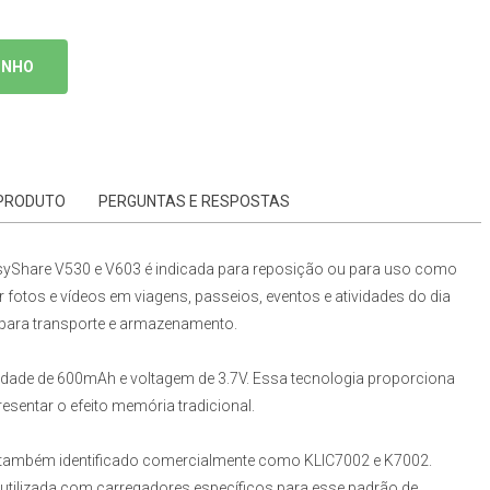
INHO
 PRODUTO
PERGUNTAS E RESPOSTAS
yShare V530 e V603
é indicada para reposição ou para uso como
 fotos e vídeos em viagens, passeios, eventos e atividades do dia
de para transporte e armazenamento.
cidade de 600mAh e voltagem de 3.7V. Essa tecnologia proporciona
esentar o efeito memória tradicional.
também identificado comercialmente como KLIC7002 e K7002.
r utilizada com carregadores específicos para esse padrão de