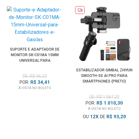
SUPORTE E ADAPTADOR DE
MONITOR SK-C01MA 15MM
UNIVERSAL PARA
ESTABILIZADORES E GAIOLAS
ESTABILIZADOR GIMBAL ZHIYUN
DE: R$ 36,22
SMOOTH-5S AI PRO PARA
SMARTPHONES (PRETO)
POR:
R$ 34,41
À VISTA NO BOLETO
DE: R$ 1.067,22
POR:
R$ 1.010,30
À VISTA NO BOLETO
OU
12
X
DE
R$ 93,20