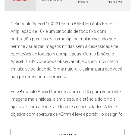
DESCRIÇÃO
DADOS TÉCNICOS
PRODUTO
RESPOSTAS
O
Binóculo Apexel 10X42 Prisma BAK4 HD Auto-Foco e
Ampliação de 10x
é um binóculo de foco fixo com
calibração precisa e sistema óptico multirrevestido que
permite visualizar imagens nítidas sem a necessidade de
operações de focagem complicadas. Com o
Binóculo
Apexel 10x42
você pode observar objetos em movimento
em alta velocidade de forma natural e calma para que você
não perca nenhum momento.
Este
Binóculo
Apexel
fornece zoom de 10x para você obter
imagens mais nítidas, além disso, a distância do olho é
ajustável para atender a diferentes necessidades. A lente
objetiva com abertura de 42mm é leve e portátil, o design foi
projetado com revestimentos ópticos multicamadas FMC e
o sofisticado prisma óptico BAK4 que oferece alta