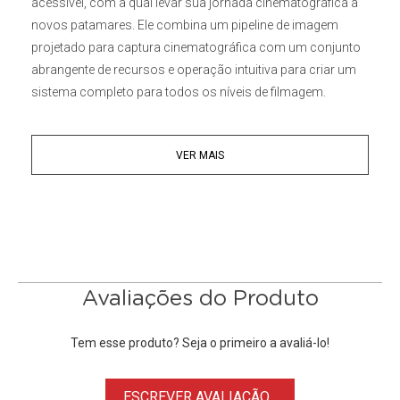
acessível, com a qual levar sua jornada cinematográfica a
novos patamares. Ele combina um pipeline de imagem
projetado para captura cinematográfica com um conjunto
abrangente de recursos e operação intuitiva para criar um
sistema completo para todos os níveis de filmagem.
Baseando-se na ciência da cor cinematográfica com S-
Cinetone e S-Log3 para gradação, ela produz imagens
VER MAIS
cinematográficas impressionantes enquanto incorpora
uma gama completa de recursos eficientes para o fluxo de
trabalho.
A
Câmera Sony FX3 Super 35 Cinema Line
vem com uma
unidade de
Alça Handle XLR
para entrada de áudio externo
de alta qualidade e uma capacidade de sincronização de
Avaliações do Produto
entrada de código de tempo para sincronização com uma
segunda câmera. Ela também apresenta um novo menu
Tem esse produto? Seja o primeiro a avaliá-lo!
principal em estilo de lista para acesso rápido a itens
usados com frequência, tornando-a uma escolha amigável
ESCREVER AVALIAÇÃO...