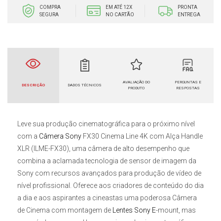
COMPRA
EM ATÉ 12X
PRONTA
SEGURA
NO CARTÃO
ENTREGA
AVALIAÇÃO DO
PERGUNTAS E
DESCRIÇÃO
DADOS TÉCNICOS
PRODUTO
RESPOSTAS
Leve sua produção cinematográfica para o próximo nível
com a
Câmera Sony
FX30 Cinema Line 4K com Alça Handle
XLR (ILME-FX30)
, uma câmera de alto desempenho que
combina a aclamada tecnologia de sensor de imagem da
Sony com recursos avançados para produção de vídeo de
nível profissional. Oferece aos criadores de conteúdo do dia
a dia e aos aspirantes a cineastas uma poderosa Câmera
de Cinema com montagem de
Lentes Sony E
-mount
, mas