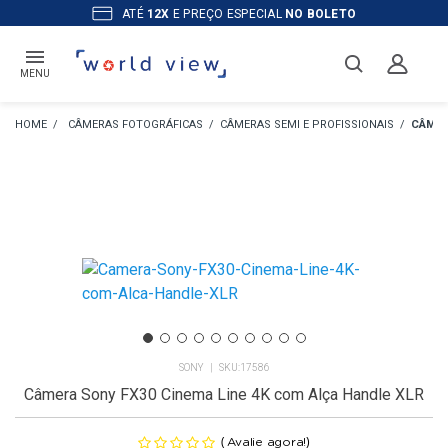
ATÉ
12X
E PREÇO ESPECIAL
NO BOLETO
MENU
CÂMERAS FOTOGRÁFICAS
CÂMERAS SEMI E PROFISSIONAIS
CÂMER
SONY
17586
Câmera Sony FX30 Cinema Line 4K com Alça Handle XLR
(
)
Avalie agora!