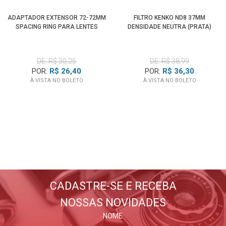
ADAPTADOR EXTENSOR 72-72MM
FILTRO KENKO ND8 37MM
SPACING RING PARA LENTES
DENSIDADE NEUTRA (PRATA)
DE: R$ 30,25
DE: R$ 38,99
POR:
R$ 26,40
POR:
R$ 36,30
À VISTA NO BOLETO
À VISTA NO BOLETO
BLOG WORLDVIEW
Lançamentos, dicas, tutoriais
E tudo sobre fotografia
CADASTRE-SE E RECEBA
NOSSAS NOVIDADES
FIQUE POR DENTRO
NOME