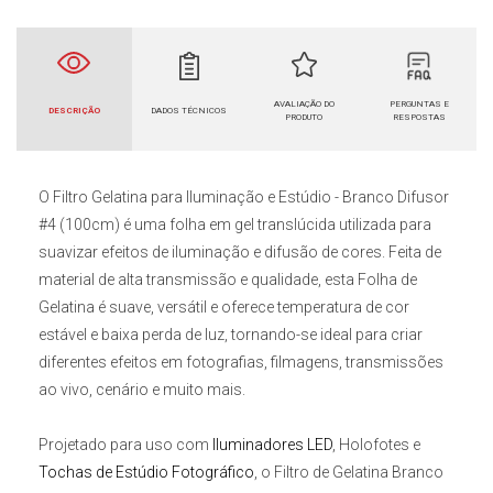
AVALIAÇÃO DO
PERGUNTAS E
DESCRIÇÃO
DADOS TÉCNICOS
PRODUTO
RESPOSTAS
O
Filtro Gelatina para Iluminação e Estúdio - Branco Difusor
#4 (100cm)
é uma folha em gel translúcida utilizada para
suavizar efeitos de iluminação e difusão de cores. Feita de
material de alta transmissão e qualidade, esta
Folha de
Gelatina
é suave, versátil e oferece temperatura de cor
estável e baixa perda de luz, tornando-se ideal para criar
diferentes efeitos em fotografias, filmagens, transmissões
ao vivo, cenário e muito mais.
Projetado para uso com
Iluminadores LED
, Holofotes e
Tochas de Estúdio Fotográfico
, o
Filtro de Gelatina Branco