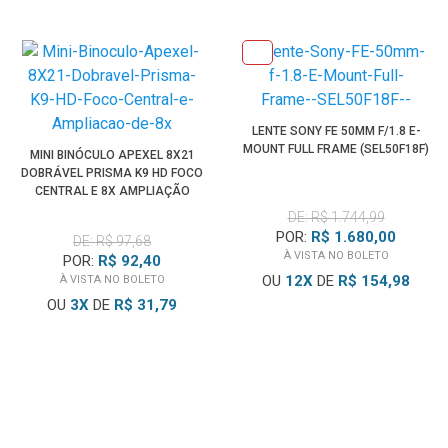
LENTE SONY FE 50MM F/1.8 E-
MOUNT FULL FRAME (SEL50F18F)
MINI BINÓCULO APEXEL 8X21
DOBRÁVEL PRISMA K9 HD FOCO
CENTRAL E 8X AMPLIAÇÃO
DE: R$ 1.744,99
POR:
R$ 1.680,00
DE: R$ 97,68
À VISTA NO BOLETO
POR:
R$ 92,40
OU
12
X
DE
R$ 154,98
À VISTA NO BOLETO
OU
3
X
DE
R$ 31,79