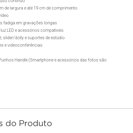
a uso contínuo
m de largura e até 19 cm de comprimento
vídeo
nos fadiga em gravações longas
, luz LED e acessórios compatíveis
 slider/dolly e suportes de estúdio
ves e videoconferências
unhos Handle (Smartphone e acessórios das fotos são
s do Produto