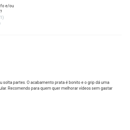
fo e/ou
?
(1)
)
u solta partes. O acabamento prata é bonito e o grip dá uma
ular. Recomendo para quem quer melhorar vídeos sem gastar