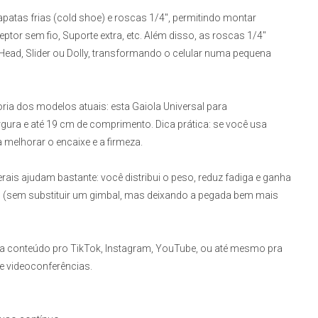
sapatas frias (cold shoe) e roscas 1/4", permitindo montar
eptor sem fio, Suporte extra, etc. Além disso, as roscas 1/4"
 Head, Slider ou Dolly, transformando o celular numa pequena
oria dos modelos atuais: esta
Gaiola Universal para
ura e até 19 cm de comprimento. Dica prática: se você usa
 melhorar o encaixe e a firmeza.
ais ajudam bastante: você distribui o peso, reduz fadiga e ganha
(sem substituir um gimbal, mas deixando a pegada bem mais
ria conteúdo pro TikTok, Instagram, YouTube, ou até mesmo pra
e videoconferências.