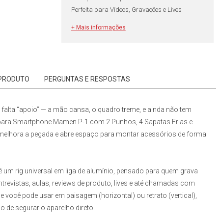
Perfeita para Vídeos, Gravações e Lives
+ Mais informações
 PRODUTO
PERGUNTAS E RESPOSTAS
 falta “apoio” — a mão cansa, o quadro treme, e ainda não tem
para Smartphone Mamen P-1 com 2 Punhos, 4 Sapatas Frias e
a, melhora a pegada e abre espaço para montar acessórios de forma
é um rig universal em liga de alumínio, pensado para quem grava
trevistas, aulas, reviews de produto, lives e até chamadas com
a e você pode usar em paisagem (horizontal) ou retrato (vertical),
 de segurar o aparelho direto.