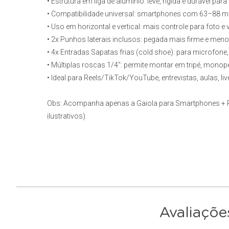
• Estrutura em liga de alumínio: leve, rígida e durável par
• Compatibilidade universal: smartphones com 63–88 m
• Uso em horizontal e vertical: mais controle para foto e 
• 2x Punhos laterais inclusos: pegada mais firme e me
• 4x Entradas Sapatas frias (cold shoe): para microfone
• Múltiplas roscas 1/4": permite montar em tripé, monopé,
• Ideal para Reels/TikTok/YouTube, entrevistas, aulas, li
Obs:
Acompanha apenas a Gaiola para Smartphones + P
ilustrativos).
Avaliaçõe