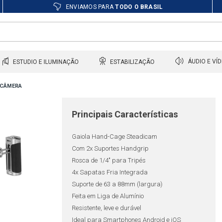
ENVIAMOS PARA
TODO O BRASIL
ESTUDIO E ILUMINAÇÃO
ESTABILIZAÇÃO
ÁUDIO E VÍ
 CÂMERA
Principais Características
Gaiola Hand-Cage Steadicam
Com 2x Suportes Handgrip
Rosca de 1/4" para Tripés
4x Sapatas Fria Integrada
Suporte de 63 a 88mm (largura)
Feita em Liga de Alumínio
Resistente, leve e durável
Ideal para Smartphones Android e iOS