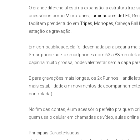
O grande diferencial está na expansão: a estrutura traz 
acessórios como
Microfones
,
Iluminadores de LED
, Rec
facilitam prender tudo em
Tripés
,
Monopés
, Cabeça Ball
estação de gravação.
Em compatibilidade, ela foi desenhada para pegar a mai
Smartphone
aceita smartphones com 63 a 88 mm de larg
capinha muito grossa, pode valer testar sem a capa para
E para gravações mais longas, os 2x Punhos Handle later
mais estabilidade em movimentos de acompanhamento 
controlada).
No fim das contas, é um acessório perfeito pra quem c
quem usa o celular em chamadas de vídeo, aulas online 
Principais Características: