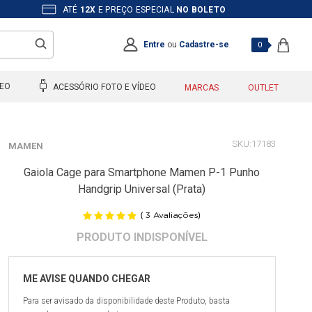
ATÉ
12X
E PREÇO ESPECIAL
NO BOLETO
Entre
ou
Cadastre-se
0
DEO
ACESSÓRIO FOTO E VÍDEO
MARCAS
OUTLET
17183
MAMEN
Gaiola Cage para Smartphone Mamen P-1 Punho
Handgrip Universal (Prata)
(
)
3
Avaliações
Para ser avisado da disponibilidade deste Produto, basta