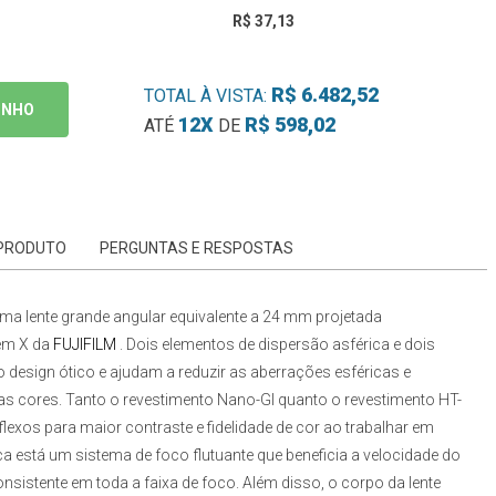
R$ 37,13
R$ 6.482,52
TOTAL À VISTA:
INHO
12X
R$ 598,02
ATÉ
DE
 PRODUTO
PERGUNTAS E RESPOSTAS
ma lente grande angular equivalente a 24 mm projetada
m X da
FUJIFILM
. Dois elementos de dispersão asférica e dois
 design ótico e ajudam a reduzir as aberrações esféricas e
das cores. Tanto o revestimento Nano-GI quanto o revestimento HT-
xos para maior contraste e fidelidade de cor ao trabalhar em
 está um sistema de foco flutuante que beneficia a velocidade do
tente em toda a faixa de foco. Além disso, o corpo da lente