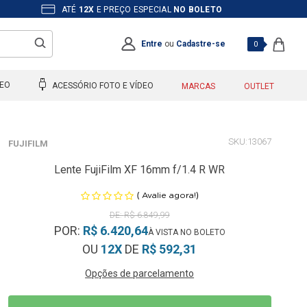
ATÉ
12X
E PREÇO ESPECIAL
NO BOLETO
Entre
ou
Cadastre-se
0
DEO
ACESSÓRIO FOTO E VÍDEO
MARCAS
OUTLET
13067
FUJIFILM
Lente FujiFilm XF 16mm f/1.4 R WR
(
)
Avalie agora!
R$ 6.849,99
POR:
R$ 6.420,64
OU
12X
DE
R$ 592,31
Opções de parcelamento