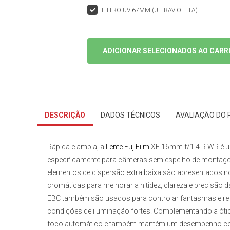
FILTRO UV 67MM (ULTRAVIOLETA)
ADICIONAR SELECIONADOS AO CARR
DESCRIÇÃO
DADOS TÉCNICOS
AVALIAÇÃO DO
Rápida e ampla, a
Lente FujiFilm
XF 16mm f/1.4 R WR
é u
especificamente para câmeras sem espelho de
montage
elementos de dispersão extra baixa são apresentados no
cromáticas para melhorar a nitidez, clareza e precisão 
EBC também são usados para controlar fantasmas e refle
condições de iluminação fortes. Complementando a ótica
foco automático e também mantém um desempenho consis