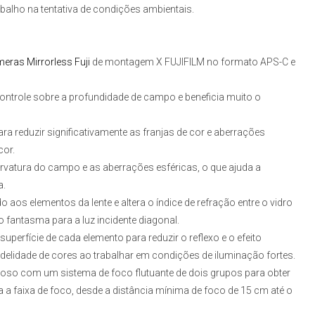
balho na tentativa de condições ambientais.
eras Mirrorless Fuji
de montagem X FUJIFILM
no formato APS-C e
controle sobre a profundidade de campo e beneficia muito o
ra reduzir significativamente as franjas de cor e aberrações
cor.
urvatura do campo e as aberrações esféricas, o que ajuda a
a.
o aos elementos da lente e altera o índice de refração entre o vidro
ito fantasma para a luz incidente diagonal.
perfície de cada elemento para reduzir o reflexo e o efeito
delidade de cores ao trabalhar em condições de iluminação fortes.
ioso com um sistema de foco flutuante de dois grupos para obter
 a faixa de foco, desde a distância mínima de foco de 15 cm até o