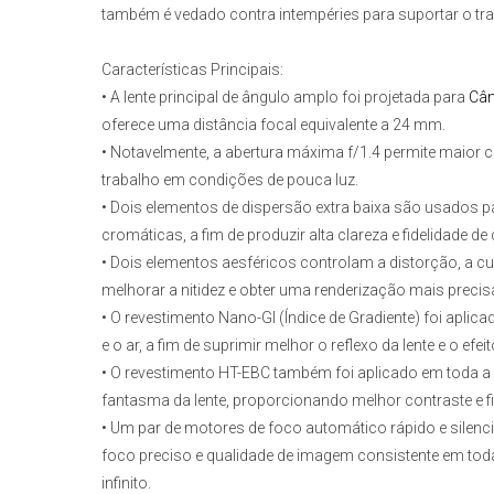
também é vedado contra intempéries para suportar o tra
Características Principais:
• A lente principal de ângulo amplo foi projetada para
Câm
oferece uma distância focal equivalente a 24 mm.
• Notavelmente, a abertura máxima f/1.4 permite maior 
trabalho em condições de pouca luz.
• Dois elementos de dispersão extra baixa são usados pa
cromáticas, a fim de produzir alta clareza e fidelidade de 
• Dois elementos aesféricos controlam a distorção, a c
melhorar a nitidez e obter uma renderização mais precis
• O revestimento Nano-GI (Índice de Gradiente) foi aplicad
e o ar, a fim de suprimir melhor o reflexo da lente e o efe
• O revestimento HT-EBC também foi aplicado em toda a su
fantasma da lente, proporcionando melhor contraste e fi
• Um par de motores de foco automático rápido e silenc
foco preciso e qualidade de imagem consistente em toda
infinito.