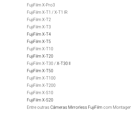
FujiFilm X-Pro3
FujiFilm X-T1 / X-T1 IR
FujiFilm X-T2
FujiFilm X-T3
FujiFilm X-T4
FujiFilm X-T5
FujiFilm X-T10
FujiFilm X-T20
FujiFilm X-T30 /
X-T30 II
FujiFilm X-T50
FujiFilm X-T100
FujiFilm X-T200
FujiFilm X-S10
FujiFilm X-S20
Entre outras
Câmeras Mirrorless FujiFilm
com Montagem 