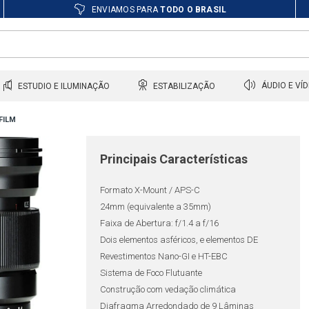
ENVIAMOS PARA
TODO O BRASIL
ESTUDIO E ILUMINAÇÃO
ESTABILIZAÇÃO
ÁUDIO E VÍ
FILM
Principais Características
Formato X-Mount / APS-C
24mm (equivalente a 35mm)
Faixa de Abertura: f/1.4 a f/16
Dois elementos asféricos, e elementos DE
Revestimentos Nano-GI e HT-EBC
Sistema de Foco Flutuante
Construção com vedação climática
Diafragma Arredondado de 9 Lâminas