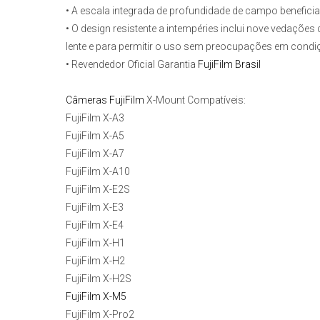
• A escala integrada de profundidade de campo beneficia
• O design resistente a intempéries inclui nove vedações
lente e para permitir o uso sem preocupações em condi
• Revendedor Oficial Garantia
FujiFilm Brasil
Câmeras FujiFilm
X-Mount Compatíveis:
FujiFilm X-A3
FujiFilm X-A5
FujiFilm X-A7
FujiFilm X-A10
FujiFilm X-E2S
FujiFilm X-E3
FujiFilm X-E4
FujiFilm X-H1
FujiFilm X-H2
FujiFilm X-H2S
FujiFilm X-M5
FujiFilm X-Pro2