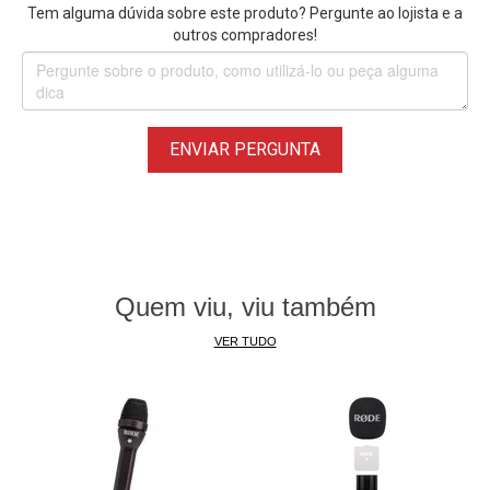
a um preço atraente, mantendo-se fácil de transportar para
Tem alguma dúvida sobre este produto? Pergunte ao lojista e a
qualquer cenário de gravação.
outros compradores!
• Gravação de ponto flutuante de 32 bits oferece excelente
headroom e ajuda a evitar problemas de corte
• Alto SPL máximo de 135 dB SPL (X/Y) oferece proteção
adicional contra clipping para fontes de som alto, como
ENVIAR PERGUNTA
apresentações, multidões ou instrumentos
• Até 18 horas de duração usando Pilhas AA Alcalina para
melhorar o tempo de operação e várias opções de energia,
incluindo 4x Pilhas AA (Não Incluído), alimentação de
barramento USB ou adaptador CA (todos vendidos
Quem viu, viu também
separadamente)
• Circuitos Conversores AD duplos, derivados da série F,
VER TUDO
tornam desnecessário o ajuste manual do ganho de
entrada
Suporte para formato wav BWF com qualidade de filme e
transmissão, bem como iXML para inclusão de metadados
de localização em arquivos ou fluxos de áudio IP