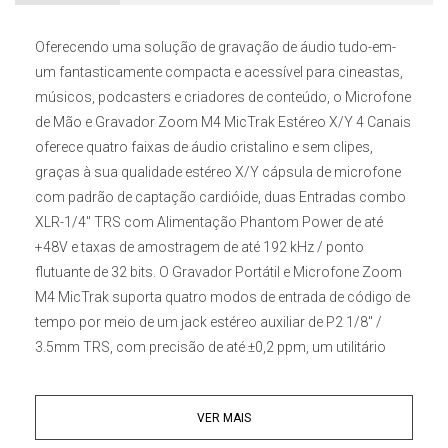
Oferecendo uma solução de gravação de áudio tudo-em-
um fantasticamente compacta e acessível para cineastas,
músicos, podcasters e criadores de conteúdo, o
Microfone
de Mão e Gravador Zoom M4 MicTrak Estéreo X/Y 4 Canais
oferece quatro faixas de áudio cristalino e sem clipes,
graças à sua qualidade estéreo X/Y cápsula de microfone
com padrão de captação cardióide, duas Entradas combo
XLR-1/4" TRS com Alimentação Phantom Power de até
+48V e taxas de amostragem de até 192 kHz / ponto
flutuante de 32 bits. O
Gravador Portátil e Microfone Zoom
M4 MicTrak
suporta quatro modos de entrada de código de
tempo por meio de um jack estéreo auxiliar de P2 1/8" /
3.5mm TRS, com precisão de até ±0,2 ppm, um utilitário
vital para qualquer documentarista ou criador de conteúdo
que precise combinar áudio com vídeo com alta precisão.
VER MAIS
O
Gravador Portátil e Microfone Zoom M4 MicTrak
possui