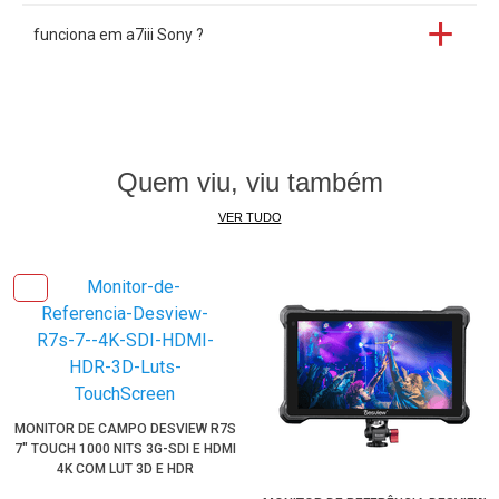
BlackMagic
:
Pocket 4K (
BMPPC 4K
), Pocket Cinema
funciona em a7iii Sony ?
(BMPCC), Cinema Camera (BMCC)
Entre outras Câmeras
DSLR ou Mirrorless
.....
Quem viu, viu também
VER TUDO
MONITOR DE CAMPO DESVIEW R7S
7" TOUCH 1000 NITS 3G-SDI E HDMI
4K COM LUT 3D E HDR