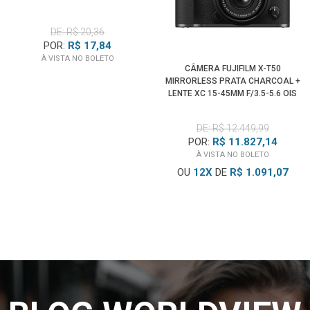
DE: R$ 20,36
POR:
R$ 17,84
À VISTA NO BOLETO
CÂMERA FUJIFILM X-T50
MIRRORLESS PRATA CHARCOAL +
LENTE XC 15-45MM F/3.5-5.6 OIS
PZ
DE: R$ 12.449,99
POR:
R$ 11.827,14
À VISTA NO BOLETO
OU
12
X
DE
R$ 1.091,07