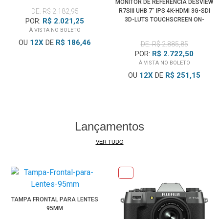
MONITOR DE REFERÊNCIA DESVIEW
DE: R$ 2.182,95
R7SIII UHB 7" IPS 4K-HDMI 3G-SDI
3D-LUTS TOUCHSCREEN ON-
POR:
R$ 2.021,25
CAMERA
À VISTA NO BOLETO
OU
12
X
DE
R$ 186,46
DE: R$ 2.885,85
POR:
R$ 2.722,50
À VISTA NO BOLETO
OU
12
X
DE
R$ 251,15
Lançamentos
VER TUDO
TAMPA FRONTAL PARA LENTES
95MM