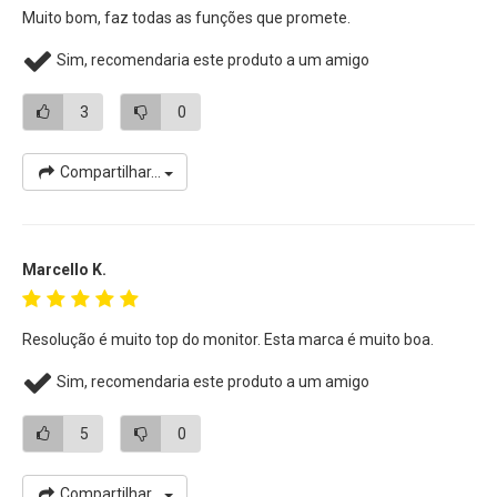
Muito bom, faz todas as funções que promete.
Um novo design de interface Ul para uma operação intuitiva.
Sim, recomendaria este produto a um amigo
Brilho alto de 1000nits
O
Monitor de Campo R7
adota uma resolução de 7
3
0
polegadas 1920x1200 com tela LCD de alto brilho
1000cd/m. Ele fornece uma exibição clara, mesmo ao ar
Compartilhar...
livre.
Entrada e Saída HDMI
Marcello K.
A saída de sinal permite o monitoramento simultâneo de
várias posições. Suporta 1 canal HDMI 4K sinal de entrada /
saída sem perdas. Fornecer interface de 3,5 mm para
Resolução é muito top do monitor. Esta marca é muito boa.
monitoramento em tempo real.
Sim, recomendaria este produto a um amigo
Compatível com Câmera e Filmadora
5
0
Pode trabalhar com Câmera Cineam, Câmeras Mirrorless,
Câmeras DSLR, Câmera Compacta, Câmera de Ação...
Compartilhar...