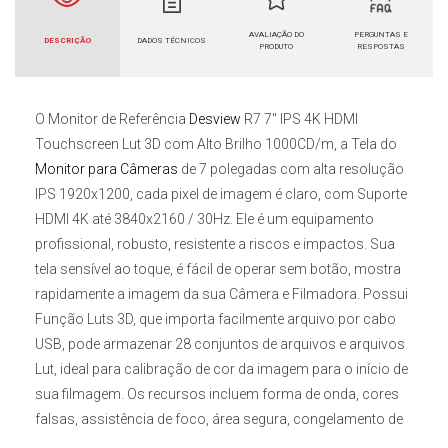
AVALIAÇÃO DO
PERGUNTAS E
DESCRIÇÃO
DADOS TÉCNICOS
PRODUTO
RESPOSTAS
O
Monitor de Referência
Desview
R7 7" IPS 4K HDMI
Touchscreen Lut 3D
com Alto Brilho 1000CD/m, a Tela do
Monitor para Câmeras
de 7 polegadas com alta resolução
IPS 1920x1200, cada pixel de imagem é claro, com Suporte
HDMI 4K até 3840x2160 / 30Hz. Ele é um equipamento
profissional, robusto, resistente a riscos e impactos. Sua
tela sensível ao toque, é fácil de operar sem botão, mostra
rapidamente a imagem da sua Câmera e Filmadora. Possui
Função Luts 3D, que importa facilmente arquivo por cabo
USB, pode armazenar 28 conjuntos de arquivos e arquivos
Lut, ideal para calibração de cor da imagem para o início de
sua filmagem. Os recursos incluem forma de onda, cores
falsas, assistência de foco, área segura, congelamento de
imagem, zoom, medidores de áudio e inversão de