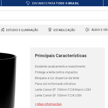
ENVIAMOS PARA
TODO O BRASIL
ESTUDIO E ILUMINAÇÃO
ESTABILIZAÇÃO
ÁUDIO E VÍ
Principais Características
Excelente acabamento e revestimento
Protege a lente contra impactos
Bloqueia a luz dispersa da lente
Para-sol no formado cilíndrico
Lente Canon EF 100mm f/2.8 Macro USM
Lente Canon EF 100mm f/2.8 USM
+ Mais informações