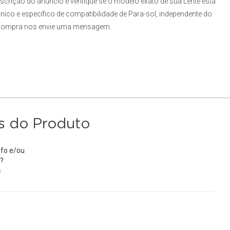
scrição do anúncio e verifique se o modelo exato de sua Lente está
nico e específico de compatibilidade de Para-sol, independente do
a compra nos envie uma mensagem.
s do Produto
fo e/ou
?
)