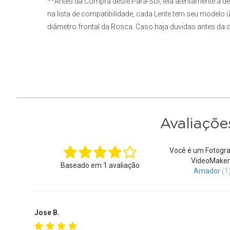
**Antes da Compra deste Para-Sol, leia atentamente a de
na lista de compatibilidade, cada Lente tem seu modelo ú
diâmetro frontal da Rosca. Caso haja duvidas antes d
Avaliaçõe
Você é um Fotogra
VideoMaker
Baseado em
1
avaliação
Amador
(1
Jose B.