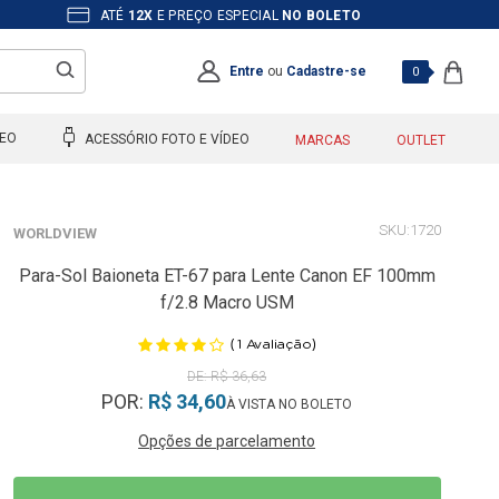
ATÉ
12X
E PREÇO ESPECIAL
NO BOLETO
Entre
ou
Cadastre-se
0
DEO
ACESSÓRIO FOTO E VÍDEO
MARCAS
OUTLET
1720
WORLDVIEW
Para-Sol Baioneta ET-67 para Lente Canon EF 100mm
f/2.8 Macro USM
(
)
1
Avaliação
R$ 36,63
POR:
R$ 34,60
Opções de parcelamento