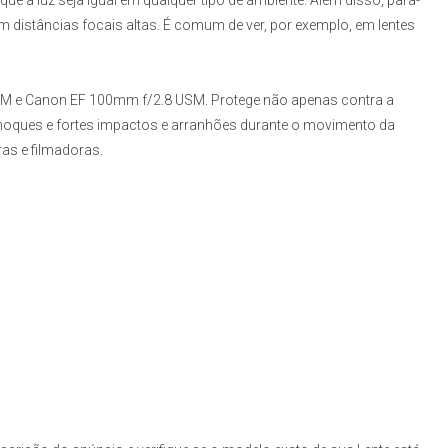
ue a luz seja igual em qualquer tipo de ambiente. Além disso, para-
 em distâncias focais altas. É comum de ver, por exemplo, em lentes
SM
e
Canon EF 100mm f/2.8 USM.
Protege não apenas contra a
oques e fortes impactos e arranhões durante o movimento da
as e filmadoras.