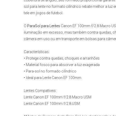
cobertura de ângulo, seu formado proporcional garante q
sol para lente no formato cilíndrico rebate melhor a luz
tele em jogos de futebol.
O
ParaSol para Lentes
Canon EF 100mm f/2.8 Macro U
iluminação em excesso, mas também contra quedas, ch
câmera em uso ou em transporte em bolsas para câmer
Características:
• Protege contra quedas, choques e arranhões
• Material fosco para absorver a luz exagerada
• Para-sol no formado cilíndrico
• Ideal para Lente Canon EF 100mm
Lentes Compatíveis:
Lente Canon EF 100mm f/2.8 Macro USM
Lente Canon EF 100mm f/2.8 USM