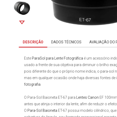
DESCRIÇÃO
DADOS TÉCNICOS
AVALIAÇÃO DO
Este
ParaSol para Lente Fotográfica
é um acessório indi
usado a frente de sua objetiva para diminuir o brilho ex
pois diferente do que o próprio nome indica, o para-sol n
mas em qualquer ocasião onde haja diversas fontes de il
fotografia
.
O
Para-Sol Baioneta ET-67 para
Lentes Canon
EF 100m
antes que atinja o interior da lente, afim de reduzir o efe
O
Para-Sol Baioneta
ET-67
possui modelo cilíndrico, que é