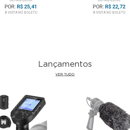
DE: R$ 26,95
DE: R$ 23,92
POR:
R$ 25,41
POR:
R$ 22,72
À VISTA NO BOLETO
À VISTA NO BOLETO
Lançamentos
VER TUDO