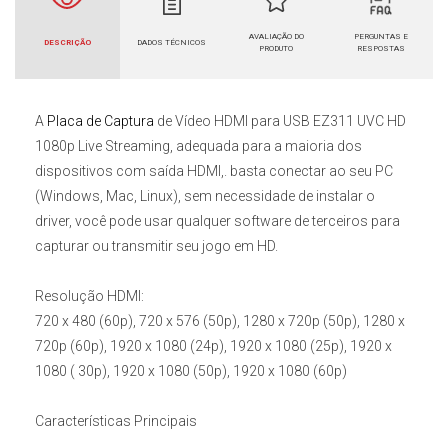
AVALIAÇÃO DO
PERGUNTAS E
DESCRIÇÃO
DADOS TÉCNICOS
PRODUTO
RESPOSTAS
A
Placa de Captura
de Vídeo HDMI para USB EZ311 UVC HD
1080p Live Streaming
, adequada para a maioria dos
dispositivos com saída HDMI,. basta conectar ao seu PC
(Windows, Mac, Linux), sem necessidade de instalar o
driver, você pode usar qualquer software de terceiros para
capturar ou transmitir seu jogo em HD.
Resolução HDMI:
720 x 480 (60p), 720 x 576 (50p), 1280 x 720p (50p), 1280 x
720p (60p), 1920 x 1080 (24p), 1920 x 1080 (25p), 1920 x
1080 ( 30p), 1920 x 1080 (50p), 1920 x 1080 (60p)
Características Principais
• Com base na tecnologia USB de alta velocidade, pode