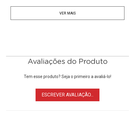
capturar um canal de sinal de sinal de vídeo de alta
VER MAIS
definição.
• Operação UVC, não requer instalação de driver.
• Capture vídeos de até 1080p, 60fps.
• Suporte streaming de vídeo ao vivo, webcasting e
videoconferência para Skype, Facebook ao vivo, Youtube
ao vivo, transmissão ao vivo, Ustream, Dacast, Wowza
Cloud ...
Avaliações do Produto
• Vem com cabo USB, sem necessidade de cabo extra para
conectar-se ao computador.
Tem esse produto? Seja o primeiro a avaliá-lo!
• Conecte-se à sua fonte de vídeo e computador e capture
vídeo em alta definição com resolução de até 1080p60, a
ESCREVER AVALIAÇÃO...
placa de captura não suporta o formato i de entrada de
sinal HD.
• Adequado para dispositivos com saída HD, como para
Câmeras, Filmadoras, PS4 / Xbox one / Wii U / Nintendo
Switch, entre outros.......