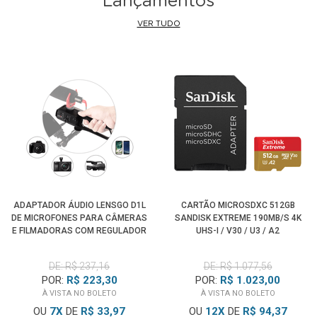
Lançamentos
VER TUDO
ADAPTADOR ÁUDIO LENSGO D1L
CARTÃO MICROSDXC 512GB
DE MICROFONES PARA CÂMERAS
SANDISK EXTREME 190MB/S 4K
E FILMADORAS COM REGULADOR
UHS-I / V30 / U3 / A2
DE FREQUÊNCIA
DE: R$ 237,16
DE: R$ 1.077,56
POR:
R$ 223,30
POR:
R$ 1.023,00
À VISTA NO BOLETO
À VISTA NO BOLETO
OU
7
X
DE
R$ 33,97
OU
12
X
DE
R$ 94,37