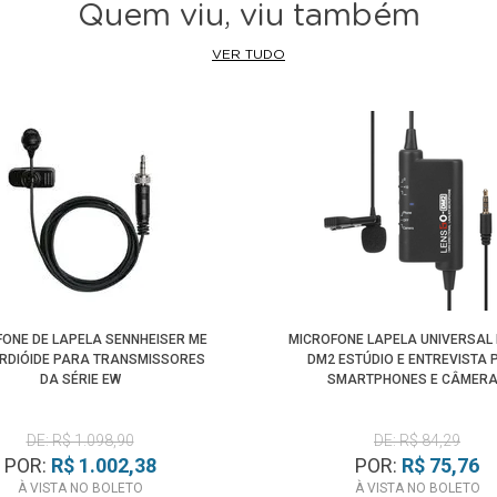
Quem viu, viu também
VER TUDO
ONE DE LAPELA SENNHEISER ME
MICROFONE LAPELA UNIVERSAL
ARDIÓIDE PARA TRANSMISSORES
DM2 ESTÚDIO E ENTREVISTA 
DA SÉRIE EW
SMARTPHONES E CÂMER
DE: R$ 1.098,90
DE: R$ 84,29
POR:
R$ 1.002,38
POR:
R$ 75,76
À VISTA NO BOLETO
À VISTA NO BOLETO