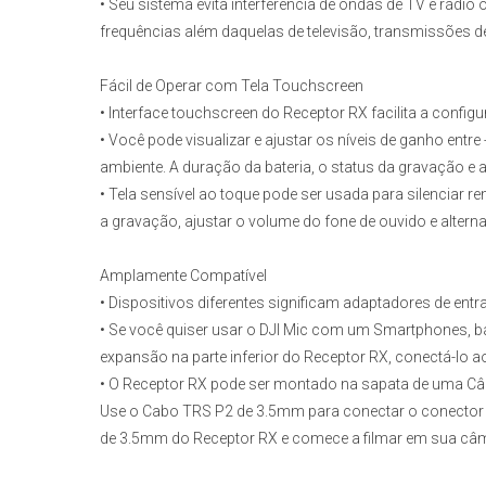
• Seu sistema evita interferência de ondas de TV e rádi
frequências além daquelas de televisão, transmissões d
Fácil de Operar com Tela Touchscreen
• Interface touchscreen do Receptor RX facilita a config
• Você pode visualizar e ajustar os níveis de ganho entre
ambiente. A duração da bateria, o status da gravação e 
• Tela sensível ao toque pode ser usada para silenciar
a gravação, ajustar o volume do fone de ouvido e alterna
Amplamente Compatível
• Dispositivos diferentes significam adaptadores de entra
• Se você quiser usar o DJI Mic com um Smartphones, ba
expansão na parte inferior do Receptor RX, conectá-lo a
• O Receptor RX pode ser montado na sapata de uma Câm
Use o Cabo TRS P2 de 3.5mm para conectar o conector 
de 3.5mm do Receptor RX e comece a filmar em sua câ