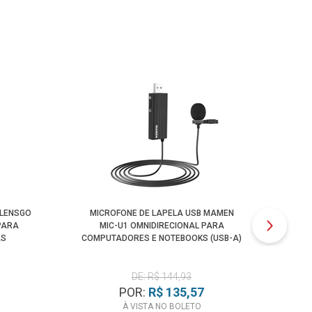
 LENSGO
MICROFONE DE LAPELA USB MAMEN
PARA
MIC-U1 OMNIDIRECIONAL PARA
H
AS
COMPUTADORES E NOTEBOOKS (USB-A)
COM
DE: R$ 144,93
POR:
R$ 135,57
À VISTA NO BOLETO