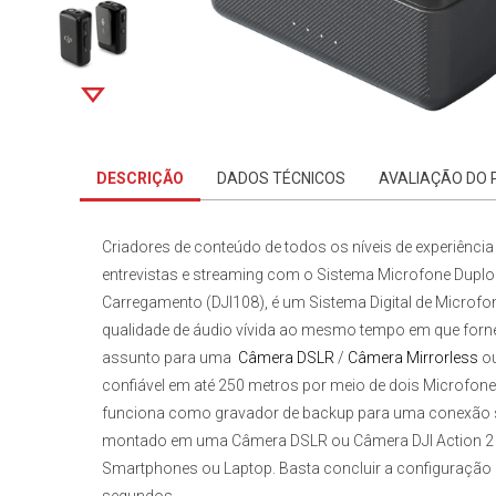
DESCRIÇÃO
DADOS TÉCNICOS
AVALIAÇÃO DO
Criadores de conteúdo de todos os níveis de experiênc
entrevistas e streaming com o
Sistema Microfone Duplo 
Carregamento (DJI108)
, é um Sistema Digital de Microf
qualidade de áudio vívida ao mesmo tempo em que forn
assunto para uma
Câmera DSLR
/
Câmera Mirrorless
ou
confiável em até 250 metros por meio de dois Microfon
funciona como gravador de backup para uma conexão 
montado em uma Câmera DSLR ou Câmera DJI Action 2 o
Smartphones ou Laptop. Basta concluir a configuração in