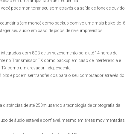
precisão em uma ampla faixa de frequência.
o, você pode monitorar seu som através da saída de fone de ouvido
io secundária (em mono) como backup com volume mais baixo de -6
roteger seu áudio em caso de picos de nível imprevistos.
 integrados com 8GB de armazenamento para até 14 horas de
ente no Transmissor TX como backup em caso de interferência e
r TX como um gravador independente.
bits e podem ser transferidos para o seu computador através do
 a distâncias de até 250m usando a tecnologia de criptografia da
luxo de áudio estável e confiável, mesmo em áreas movimentadas,