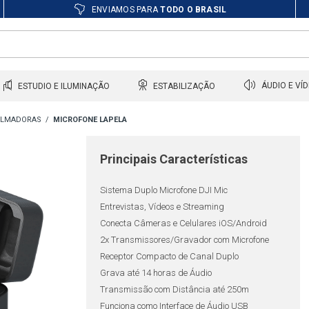
ENVIAMOS PARA
TODO O BRASIL
ESTUDIO E ILUMINAÇÃO
ESTABILIZAÇÃO
ÁUDIO E VÍ
FILMADORAS
MICROFONE LAPELA
Principais Características
Sistema Duplo Microfone DJI Mic
Entrevistas, Vídeos e Streaming
Conecta Câmeras e Celulares iOS/Android
2x Transmissores/Gravador com Microfone
Receptor Compacto de Canal Duplo
Grava até 14 horas de Áudio
Transmissão com Distância até 250m
Funciona como Interface de Áudio USB