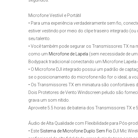
segundos.
Microfone Vestívil e Portátil
• Para uma experiência verdadeiramente sem fio, conec
estiver vestindo por meio do clipe traseiro integrado 
seu talento.
• Você também pode segurar os Transmissores TX na 
como um
Microfone de Lapela
(sem necessidade de um
Bodypack tradicional conectando um Microfone Lapela e
• O Microfone DJI integrado possui um padrão de captaç
se o posicionamento do microfone não for o ideal; a voz 
• Os Transmissores TX em miniatura são confortáveis de 
Dois Protetores de Vento Windscreen peludo são forneci
grava um som nítido.
Aproveite 5.5 horas de bateria dos Transmissores TX e 
Áudio de Alta Qualidade com Flexibilidade para Pós-pro
• Este
Sistema de Microfone Duplo Sem Fio
DJI Mic Wire