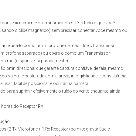
te convenientemente os Transmissores TX a tudo o que você
(ou usando o clipe magnético) sem precisar conectar você mesmo ou
mão e usá-lo como um microfone de mão. Use o transmissor
 microfone separado) ou opere-o como um Transmissor
xterno (disponível separadamente).
ão omnidirecional que garante captura confiável de fala, mesmo
do sujeito é capturada com clareza, inteligibilidade e consistência.
usar, fácil de posicionar e ocultar na câmera.
do para suprimir efetivamente o ruído do vento enquanto ainda
5 horas do Receptor RX.
dução
less (2 Tx Microfone + 1 Rx Receptor)
permite gravar áudio