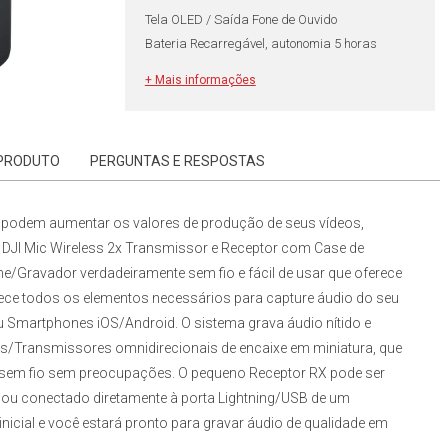
Tela OLED / Saída Fone de Ouvido
Bateria Recarregável, autonomia 5 horas
Acompanha Case de Carregamento
+ Mais informações
Homologação Anatel: 18415-21-12261
 PRODUTO
PERGUNTAS E RESPOSTAS
ia podem aumentar os valores de produção de seus vídeos,
DJI Mic Wireless 2x Transmissor e Receptor com Case de
one/Gravador verdadeiramente sem fio e fácil de usar que oferece
ece todos os elementos necessários para capture áudio do seu
 Smartphones iOS/Android. O sistema grava áudio nítido e
es/Transmissores omnidirecionais de encaixe em miniatura, que
sem fio sem preocupações. O pequeno Receptor RX pode ser
u conectado diretamente à porta Lightning/USB de um
icial e você estará pronto para gravar áudio de qualidade em