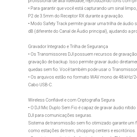
profissional de alta fidelidade, reproduzindo tons com 
• Para garantir que você está capturando um sinal limp
P2 de 3.5mm do Receptor RX durante a gravação.
• Modo Safety Track permite gravar uma trilha de áud
dB (diferente do Canal de Áudio principal), ajudando a p
Gravador Integrado e Trilha de Segurança
• Os Transmissores DJI possuem recursos de gravação
gravação de backup. Isso permite gravar áudio diretam
quedas sem fio. Você também pode usar o Transmisso
• Os arquivos estão no formato WAV mono de 48 kHz/24 
Cabo USB-C.
Wireless Confiável e com Criptografia Segura
• O DJI Mic Duplo Sem Fio é capaz de gravar áudio nítido
DJI para comunicações seguras.
Sistema de transmissão sem fio otimizado garante um f
como estações de trem, shopping centers e escritórios.