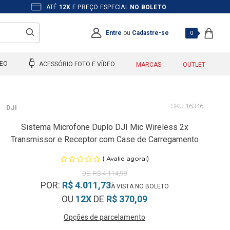
ATÉ
12X
E PREÇO ESPECIAL
NO BOLETO
Entre
ou
Cadastre-se
0
DEO
ACESSÓRIO FOTO E VÍDEO
MARCAS
OUTLET
16346
DJI
Sistema Microfone Duplo DJI Mic Wireless 2x
Transmissor e Receptor com Case de Carregamento
(
)
Avalie agora!
R$ 4.114,99
POR:
R$ 4.011,73
OU
12X
DE
R$ 370,09
Opções de parcelamento