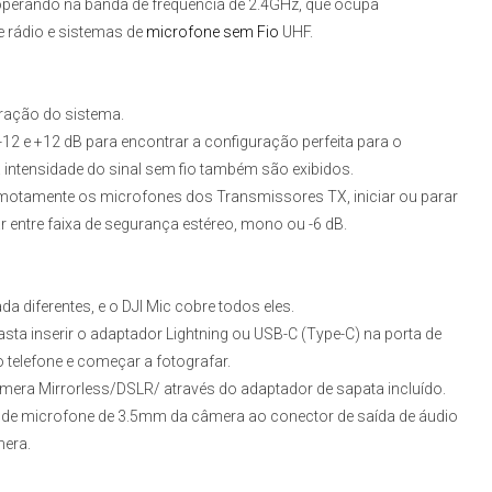
o operando na banda de frequência de 2.4GHz, que ocupa
e rádio e sistemas de
microfone sem Fio
UHF.
uração do sistema.
 -12 e +12 dB para encontrar a configuração perfeita para o
a intensidade do sinal sem fio também são exibidos.
 remotamente os microfones dos Transmissores TX, iniciar ou parar
r entre faixa de segurança estéreo, mono ou -6 dB.
da diferentes, e o DJI Mic cobre todos eles.
sta inserir o adaptador Lightning ou USB-C (Type-C) na porta de
o telefone e começar a fotografar.
era Mirrorless/DSLR/ através do adaptador de sapata incluído.
de microfone de 3.5mm da câmera ao conector de saída de áudio
mera.