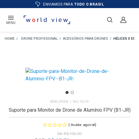
ASIL
ATÉ
12X
E PREÇO ESPECIAL
NO
MENU
DRONE PROFISSIONAL
ACESSÓRIOS PARA DRONES
HÉLICES E ES
WORLDVIEW
10219
Suporte para Monitor de Drone de Alumínio FPV (B1-JR)
(
)
Avalie agora!
R$ 102,30