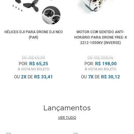
HÉLICES DJI PARA DRONE DJI NEO
MOTOR CCW SENTIDO ANTI-
(PAR)
HORÁRIO PARA DRONE FREE-X
2212-1050KV (INVERSE)
DE: R$ 69,99
DE: R$ 208,56
POR:
R$ 65,25
POR:
R$ 198,00
À VISTA NO BOLETO
À VISTA NO BOLETO
OU
2
X
DE
R$ 33,41
OU
7
X
DE
R$ 30,12
Lançamentos
VER TUDO