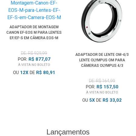
ADAPTADOR DE MONTAGEM
CANON EF-EOS M PARA LENTES
EF/EF-S EM CÂMERA EOS-M
DE: R$ 929,99
ADAPTADOR DE LENTE OM-4/3
POR:
R$ 877,07
LENTE OLYMPUS OM PARA
À VISTA NO BOLETO
CÂMERAS OLYMPUS 4/3
OU
12
X
DE
R$ 80,91
DE: R$ 164,99
POR:
R$ 157,50
À VISTA NO BOLETO
OU
5
X
DE
R$ 33,02
Lançamentos