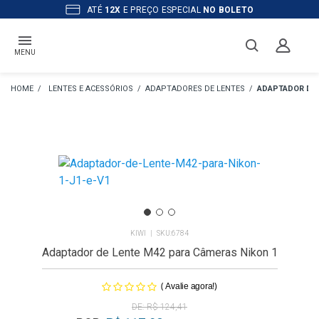
ATÉ
12X
E PREÇO ESPECIAL
NO BOLETO
MENU
LENTES E ACESSÓRIOS
ADAPTADORES DE LENTES
ADAPTADOR DE 
KIWI
6784
Adaptador de Lente M42 para Câmeras Nikon 1
(
)
Avalie agora!
R$ 124,41