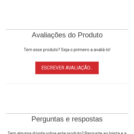
incorretamente o adaptador. O adaptador é instalado no
corpo da câmera da mesma forma que a lente. O ponto
vermelho no adaptador tornará mais fácil e rápido
fotografar o adaptador. Em seguida, a lente é conectada ao
adaptador e podemos começar a fotografar. A nitidez pode
Avaliações do Produto
ser definida manualmente dependendo da câmera.
Tem esse produto? Seja o primeiro a avaliá-lo!
Características:
• Ótimo desempenho
ESCREVER AVALIAÇÃO...
• Simples, fácil e rápido de montar
• Feito de Alumínio anodizado
• Ideal para Câmeras Nikon 1
• Lente de Montagem M42
Lentes Compatíveis:
Com Montagem M42, como Lentes
Zeiss , Pentax , Praktica , Mamiya, Zenit, entre outras.
Perguntas e respostas
Câmeras Nikon
Compatíveis:
Nikon 1 J1, Nikon 1 J2, Nikon 1
Tem alguma dúvida sobre este produto? Pergunte ao lojista e a