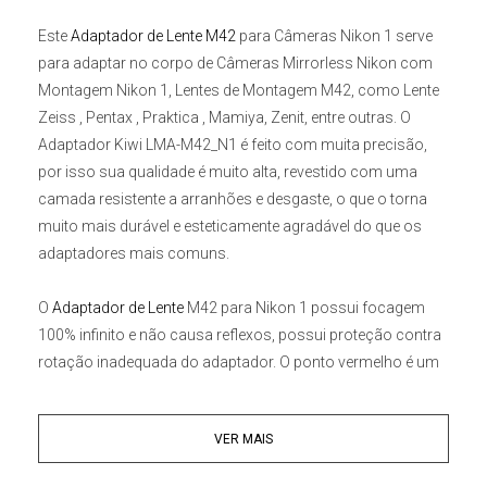
Este
Adaptador de Lente M42
para Câmeras Nikon 1
serve
para adaptar no corpo de
Câmeras Mirrorless Nikon com
Montagem Nikon 1
,
Lentes de Montagem M42
, como Lente
Zeiss , Pentax , Praktica , Mamiya, Zenit, entre outras. O
Adaptador Kiwi LMA-M42_N1
é feito com muita precisão,
por isso sua qualidade é muito alta, revestido com uma
camada resistente a arranhões e desgaste, o que o torna
muito mais durável e esteticamente agradável do que os
adaptadores mais comuns.
O
Adaptador de Lente
M42 para Nikon 1
possui focagem
100% infinito e não causa reflexos, possui proteção contra
rotação inadequada do adaptador. O ponto vermelho é um
ponto adicional que deve ser utilizado o adaptador
acoplado ao corpo. Graças a esta instalação é tão fácil
VER MAIS
como com as lentes do sistema e temos a garantia de que
não danificaremos a baioneta ou os contatos girando