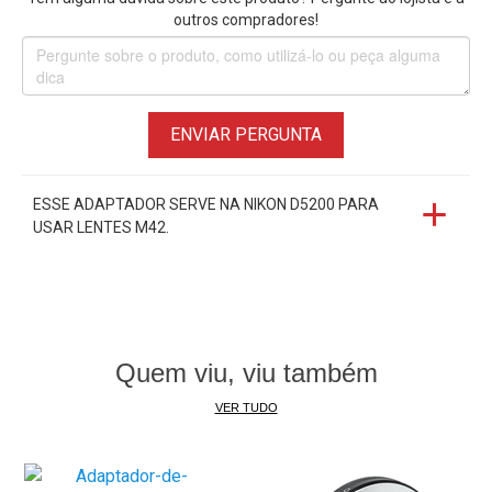
J3, Nikon 1 J4, Nikon 1 J5, Nikon 1 J6, Nikon 1 S1, Nikon 1
outros compradores!
S2, Nikon 1 V1, Nikon 1 V2, Nikon 1 V3, Nikon 1 V5, Nikon 1
AW1, Nikon 1 AW2
Entre outras Câmeras Mirrorless Nikon com Montagem
Nikon 1.
ENVIAR PERGUNTA
ESSE ADAPTADOR SERVE NA NIKON D5200 PARA
USAR LENTES M42.
Quem viu, viu também
VER TUDO