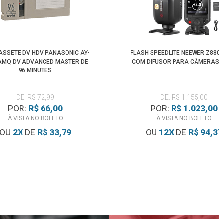
CASSETE DV HDV PANASONIC AY-
FLASH SPEEDLITE NEEWER Z880
AMQ DV ADVANCED MASTER DE
COM DIFUSOR PARA CÂMERAS
96 MINUTES
DE: R$ 72,99
DE: R$ 1.155,00
POR:
R$ 66,00
POR:
R$ 1.023,00
À VISTA NO BOLETO
À VISTA NO BOLETO
OU
2
X
DE
R$ 33,79
OU
12
X
DE
R$ 94,3