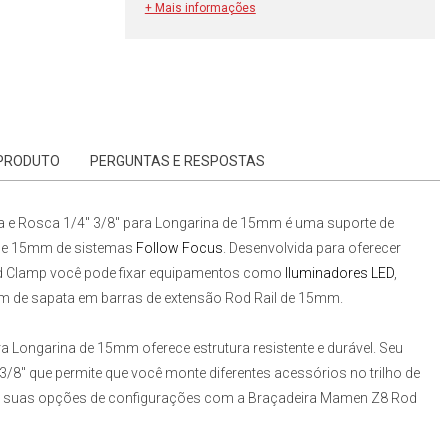
+ Mais informações
 PRODUTO
PERGUNTAS E RESPOSTAS
 e Rosca 1/4" 3/8" para Longarina de 15mm
é uma suporte de
 de 15mm de sistemas
Follow Focus
. Desenvolvida para oferecer
d Clamp
você pode fixar equipamentos como
Iluminadores LED
,
 de sapata em barras de extensão Rod Rail de 15mm.
ra Longarina de 15mm
oferece estrutura resistente e durável. Seu
8" que permite que você monte diferentes acessórios no trilho de
r suas opções de configurações com a
Braçadeira Mamen Z8 Rod