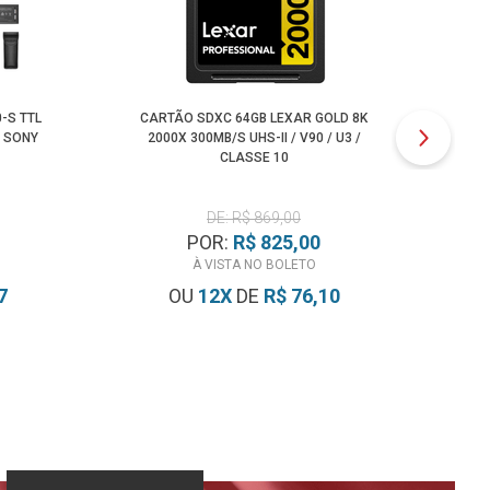
-S TTL
CARTÃO SDXC 64GB LEXAR GOLD 8K
A
 SONY
2000X 300MB/S UHS-II / V90 / U3 /
CLASSE 10
DE: R$ 869,00
POR:
R$ 825,00
À VISTA NO BOLETO
7
OU
12
X
DE
R$ 76,10