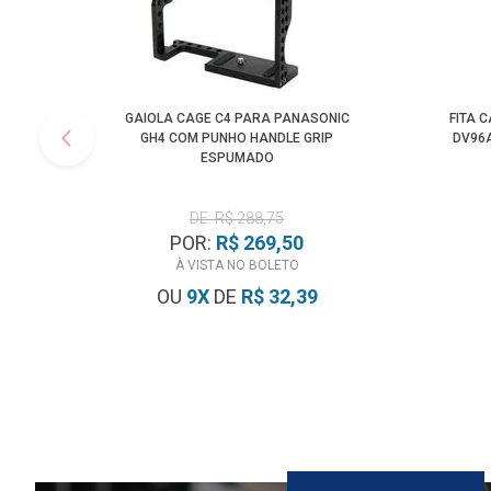
GAIOLA CAGE C4 PARA PANASONIC
FITA 
GH4 COM PUNHO HANDLE GRIP
DV96
ESPUMADO
DE: R$ 288,75
POR:
R$ 269,50
À VISTA NO BOLETO
OU
9
X
DE
R$ 32,39