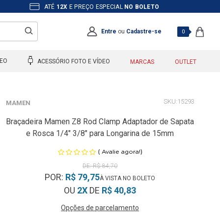
ATÉ
12X
E PREÇO ESPECIAL
NO BOLETO
Entre
ou
Cadastre-se
0
DEO
ACESSÓRIO FOTO E VÍDEO
MARCAS
OUTLET
15293
MAMEN
Braçadeira Mamen Z8 Rod Clamp Adaptador de Sapata
e Rosca 1/4" 3/8" para Longarina de 15mm
(
)
Avalie agora!
R$ 84,70
POR:
R$ 79,75
OU
2X
DE
R$ 40,83
Opções de parcelamento