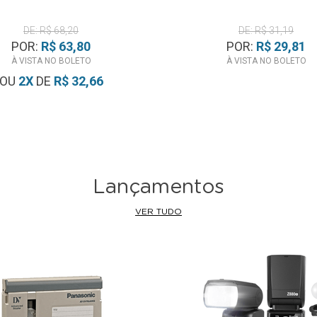
DE: R$ 68,20
DE: R$ 31,19
POR:
R$ 63,80
POR:
R$ 29,81
À VISTA NO BOLETO
À VISTA NO BOLETO
OU
2
X
DE
R$ 32,66
Lançamentos
VER TUDO