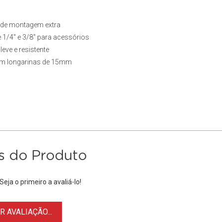
s de montagem extra
1/4" e 3/8" para acessórios
eve e resistente
o em longarinas de 15mm
s do Produto
eja o primeiro a avaliá-lo!
 AVALIAÇÃO...