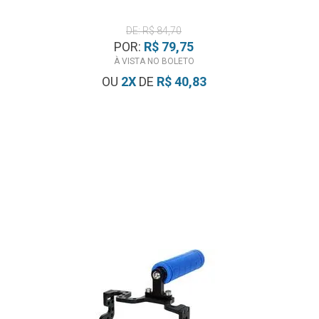
DE: R$ 84,70
POR:
R$ 79,75
À VISTA NO BOLETO
OU
2
X
DE
R$ 40,83