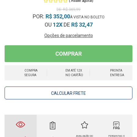
(
)
Avalie agora!
R$ 369,99
POR:
R$ 352,00
OU
12X
DE
R$ 32,47
Opções de parcelamento
COMPRAR
COMPRA
EM ATÉ 12X
PRONTA
SEGURA
NO CARTÃO
ENTREGA
CALCULAR FRETE
AVALIAÇÃO DO
PERGUNTAS E