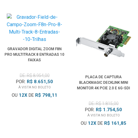
riscos de serem danificados.
* Deve ser instalado na direção correta: Plug "Source" para
conectar dispositivos HDMI Out a Fonte HDMI como PC,
Placa de Vídeo, Console de Jogos (PlayStation, Xbox<
Nintendo), Blu-ray ou STBox; e o Plug "Display" para
GRAVADOR DIGITAL ZOOM F8N
conectar seus dispositivos de exibição HDMI In como TV,
PRO MULTITRACK 8 ENTRADAS 10
Projetor, Monitor, HDTV, etc.
FAIXAS
**Cabos de Fibra Óptica não podem ser torcidos ou
DE: R$ 8.954,00
PLACA DE CAPTURA
dobrados pois poderão romper ou se danificarem
POR:
R$ 8.651,50
BLACKMAGIC DECKLINK MINI
À VISTA NO BOLETO
MONITOR 4K PCIE 2.0 E 6G-SDI
OU
12
X
DE
R$ 798,11
DE: R$ 1.815,00
POR:
R$ 1.754,50
À VISTA NO BOLETO
OU
12
X
DE
R$ 161,85