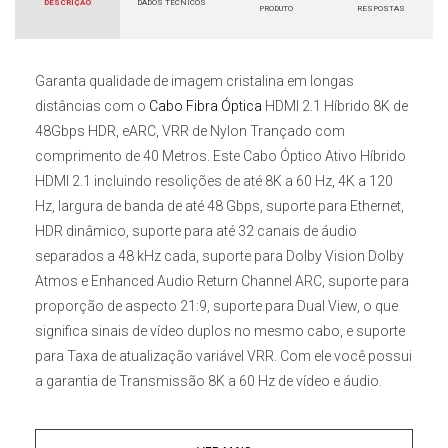
DESCRIÇÃO
DADOS TÉCNICOS
PRODUTO
RESPOSTAS
Garanta qualidade de imagem cristalina em longas
distâncias com o
Cabo Fibra Óptica
HDMI 2.1 Híbrido 8K de
48Gbps HDR, eARC, VRR de Nylon Trançado
com
comprimento de 40 Metros. Este
Cabo Óptico Ativo Híbrido
HDMI 2.1 i
ncluindo resolições de até 8K a 60 Hz, 4K a 120
Hz, largura de banda de até 48 Gbps, suporte para Ethernet,
HDR dinâmico, suporte para até 32 canais de áudio
separados a 48 kHz cada, suporte para Dolby Vision Dolby
Atmos e Enhanced Audio Return Channel ARC, suporte para
proporção de aspecto 21:9, suporte para Dual View, o que
significa sinais de vídeo duplos no mesmo cabo, e suporte
para Taxa de atualização variável VRR. Com ele você possui
a garantia de Transmissão 8K a 60 Hz de vídeo e áudio.
Este
Cabo
HDMI 2.1 AOC Híbrido de Alta Definição
tem uma