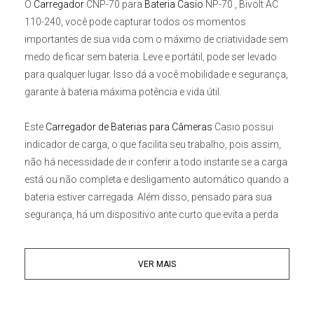
O
Carregador
CNP-70 para
Bateria Casio
NP-70
, Bivolt AC
110-240, você pode capturar todos os momentos
importantes de sua vida com o máximo de criatividade sem
medo de ficar sem bateria. Leve e portátil, pode ser levado
para qualquer lugar. Isso dá a você mobilidade e segurança,
garante à bateria máxima potência e vida útil.
Este
Carregador de Baterias para Câmeras
Casio
possui
indicador de carga, o que facilita seu trabalho, pois assim,
não há necessidade de ir conferir a todo instante se a carga
está ou não completa e desligamento automático quando a
bateria estiver carregada. Além disso, pensado para sua
segurança, há um dispositivo ante curto que evita a perda
de sua bateria em casos de descargas de alta voltagem.
VER MAIS
Características:
• Melhor performance, cargas mais rápidas
• Pequeno, leve e fácil de transportar