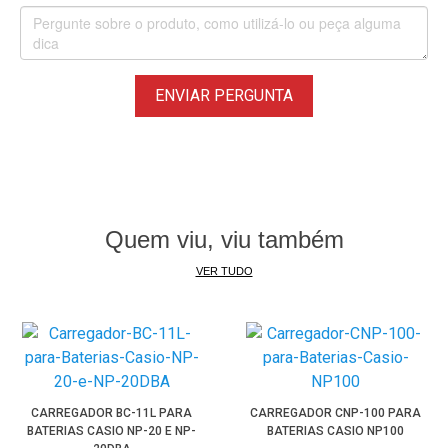
Casio Exilim Zoom EX-Z250GD
Casio Exilim Zoom EX-Z250PK
Casio Exilim Zoom EX-Z250RD
Casio Exilim Zoom EX-Z250SR
ENVIAR PERGUNTA
Entre outras compatíveis com a Bateria Casio NP-70 / NP70
Quem viu, viu também
VER TUDO
CARREGADOR BC-11L PARA
CARREGADOR CNP-100 PARA
BATERIAS CASIO NP-20 E NP-
BATERIAS CASIO NP100