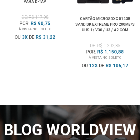
PARA D-TAP
DE: R$ 117,98
CARTÃO MICROSDXC 512GB
POR:
R$ 90,75
SANDISK EXTREME PRO 200MB/S
À VISTA NO BOLETO
UHS-I / V30 / U3 / A2 COM
ADAPTADOR SD
OU
3
X
DE
R$ 31,22
DE: R$ 1.202,85
POR:
R$ 1.150,88
À VISTA NO BOLETO
OU
12
X
DE
R$ 106,17
BLOG WORLDVIEW