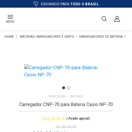
ENVIAMOS PARA
TODO O BRASIL
MENU
BATERIAS CARREGADORES E GRIPS
CARREGADORES DE BATERIA
CA
WORLDVIEW
3885
Carregador CNP-70 para Bateria Casio NP-70
(
)
Avalie agora!
R$ 49,99